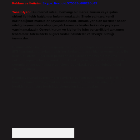
Reklam ve İletişim:
Skype: live:.cid.575569c608265c69
Yasal Uyarı:
Bu internet sitesi, herhangi bir marka, kurum veya şahıs
şirketi ile hiçbir bağlantısı bulunmamaktadır. Sitede yalnızca kendi
hazırladığımız makaleler paylaşılmaktadır. Burada yer alan içerikler haber
niteliği taşımamakta olup, gerçek kurum ve kişiler hakkında paylaşım
yapılmamaktadır. Gerçek kurum ve kişiler ile isim benzerlikleri tamamen
tesadüfidir. Sitemizdeki bilgiler taslak halindedir ve tavsiye niteliği
taşımazlar.
Sitemiz, 5651 Sayılı Kanun gereğince Bilgi Teknolojileri ve İletişim Kurumu
(BTK) tarafından onaylanmış bir Yer Sağlayıcı olarak hizmet vermektedir. Bu
nedenle, sitedeki içerikleri proaktif olarak denetleme veya araştırma
yükümlülüğümüz bulunmamaktadır. Ancak, üyelerimiz yazdıkları içeriklerin
sorumluluğunu taşımakta olup, siteye üye olarak bu sorumluluğu kabul
etmiş sayılırlar.
Hukuka ve yasal düzenlemelere aykırı olduğunu düşündüğünüz içerikleri,
backlinkpanelicomtr@gmail.com
adresine bildirmeniz halinde, ilgili
içerikler yasal süre içerisinde sitemizden kaldırılacaktır.
Arama