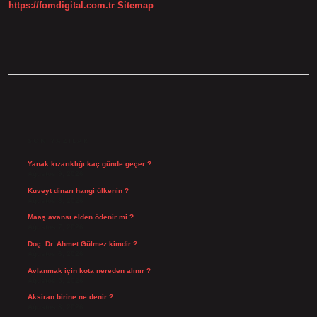
https://fomdigital.com.tr
Sitemap
SIDEBAR
SON YAZILAR
Yanak kızarıklığı kaç günde geçer ?
Ağustos 9, 2026
Kuveyt dinarı hangi ülkenin ?
Ağustos 8, 2026
Maaş avansı elden ödenir mi ?
Ağustos 7, 2026
Doç. Dr. Ahmet Gülmez kimdir ?
Ağustos 6, 2026
Avlanmak için kota nereden alınır ?
Ağustos 5, 2026
Aksiran birine ne denir ?
Ağustos 3, 2026