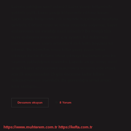
Lazerin yaktığını nasıl anlarız? Lazer yanığı bölgesinde
şiddetli şişlik. Lazer yanığı bölgesinde cildiniz kızarır.
Lazer yanığı bölgesinde cilt renginde bozulmalar meydana
gelebilir. Cildiniz ısınır ve işlem sırasında soğumaz. Lazer
epilasyonun işe yaradığı nasıl anlaşılır? Bu döngü tüm
lazer epilasyon yöntemleri için aynıdır. Kıl dökülmesi
tamamlandıktan sonra ortalama 4 ila 6 hafta boyunca kıl
çıkmaz. Bu işlemden sonra kıllar yavaş yavaş tekrar
çıkmaya başlar. Kılların tekrar çıkmaya başlaması yeni bir
seansın yaklaştığının işaretidir. Lazerde en iyi sonuç nasıl
alınır? Lazer epilasyonun maksimum verimini elde etmek
için ilk uygulamadan 15 gün öncesine kadar kıllara
dokunulmaması önemlidir. Bu gerekliliğin temel amacı
kılın sertliğini,…
Lazerin
Devamını okuyun
8 Yorum
Etkili
Olduğunu
Nasıl
Anlarız
https://www.muhterem.com.tr
https://kefta.com.tr