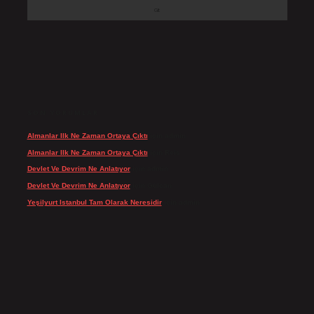
SON YORUMLAR
Almanlar Ilk Ne Zaman Ortaya Çıktı
için
admin
Almanlar Ilk Ne Zaman Ortaya Çıktı
için
Reis
Devlet Ve Devrim Ne Anlatıyor
için
admin
Devlet Ve Devrim Ne Anlatıyor
için
Gülcan
Yeşilyurt Istanbul Tam Olarak Neresidir
için
admin