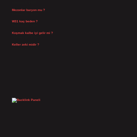
Ağustos 3, 2026
Mezonlar baryon mu ?
Temmuz 29, 2026
W31 kaç beden ?
Temmuz 29, 2026
Koşmak kalbe iyi gelir mi ?
Temmuz 27, 2026
Keller zeki midir ?
Temmuz 25, 2026