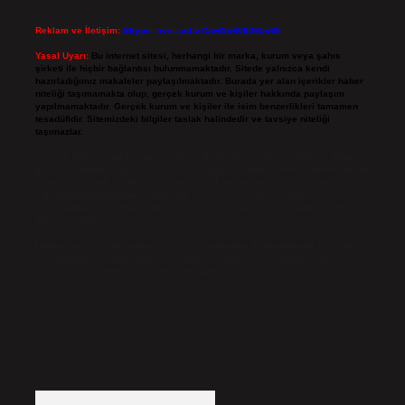
Reklam ve İletişim:
Skype: live:.cid.575569c608265c69
Yasal Uyarı:
Bu internet sitesi, herhangi bir marka, kurum veya şahıs
şirketi ile hiçbir bağlantısı bulunmamaktadır. Sitede yalnızca kendi
hazırladığımız makaleler paylaşılmaktadır. Burada yer alan içerikler haber
niteliği taşımamakta olup, gerçek kurum ve kişiler hakkında paylaşım
yapılmamaktadır. Gerçek kurum ve kişiler ile isim benzerlikleri tamamen
tesadüfidir. Sitemizdeki bilgiler taslak halindedir ve tavsiye niteliği
taşımazlar.
Sitemiz, 5651 Sayılı Kanun gereğince Bilgi Teknolojileri ve İletişim Kurumu
(BTK) tarafından onaylanmış bir Yer Sağlayıcı olarak hizmet vermektedir. Bu
nedenle, sitedeki içerikleri proaktif olarak denetleme veya araştırma
yükümlülüğümüz bulunmamaktadır. Ancak, üyelerimiz yazdıkları içeriklerin
sorumluluğunu taşımakta olup, siteye üye olarak bu sorumluluğu kabul
etmiş sayılırlar.
Hukuka ve yasal düzenlemelere aykırı olduğunu düşündüğünüz içerikleri,
backlinkpanelicomtr@gmail.com
adresine bildirmeniz halinde, ilgili
içerikler yasal süre içerisinde sitemizden kaldırılacaktır.
Arama