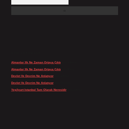
SON YORUMLAR
Almanlar Ilk Ne Zaman Ortaya Çıktı
için
admin
Almanlar Ilk Ne Zaman Ortaya Çıktı
için
Reis
Devlet Ve Devrim Ne Anlatıyor
için
admin
Devlet Ve Devrim Ne Anlatıyor
için
Gülcan
Yeşilyurt Istanbul Tam Olarak Neresidir
için
admin