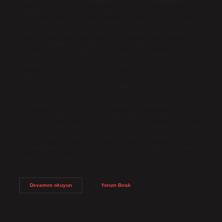
Lateks nasıl sürülür? Bağlayıcı olarak kullanıldığında;
LATEX geliştiricisi karıştırıldıktan sonra hazırlanan yüzeye
fırça, rulo veya püskürtme tabancası kullanılarak uygulanır.
LATEX’e yapıştırılacak malzeme ıslakken yapıştırılmalıdır.
Ortalama tüketim 150-200 g/m²’dir. LaTeX nedir, nasıl
kullanılır? LaTeX, TEX dizgi programı için belge
düzenleme biçimidir. LaTeX, basıldığında iyi görünen
belgeler oluşturmak için kullanılan bir işaretleme dilidir.
Genellikle bilimsel çalışmaların yazımında kullanılır ve
bilim dünyasında neredeyse standarttır. Lateks nerelerde
kullanılır? Lateks, kauçuk ağacı Hevea brasiliensis’in sütlü
özsuyudur. Günümüzde birçok üründe kullanılır. Bisiklet ve
araba tekerleklerinde, bazı balonlarda, eldivenlerde, plastik
cerrahi kateterlerinde, silgilerde ve günlük hayatta
kullandığımız birçok plastik malzemede bulunabilir. Sıvı
lateks ne işe yarar? Sıvı…
Lateks
Devamını okuyun
Yorum Bırak
Nasıl
Kullanılır