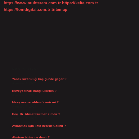
https://www.muhterem.com.tr
https://kefta.com.tr
https://fomdigital.com.tr
Sitemap
SIDEBAR
SON YAZILAR
Yanak kızarıklığı kaç günde geçer ?
Ağustos 9, 2026
Kuveyt dinarı hangi ülkenin ?
Ağustos 8, 2026
Maaş avansı elden ödenir mi ?
Ağustos 7, 2026
Doç. Dr. Ahmet Gülmez kimdir ?
Ağustos 6, 2026
Avlanmak için kota nereden alınır ?
Ağustos 5, 2026
Aksiran birine ne denir ?