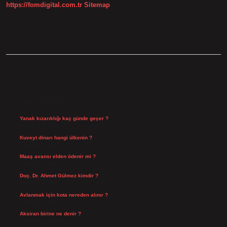
https://fomdigital.com.tr
Sitemap
SIDEBAR
SON YAZILAR
Yanak kızarıklığı kaç günde geçer ?
Ağustos 9, 2026
Kuveyt dinarı hangi ülkenin ?
Ağustos 8, 2026
Maaş avansı elden ödenir mi ?
Ağustos 7, 2026
Doç. Dr. Ahmet Gülmez kimdir ?
Ağustos 6, 2026
Avlanmak için kota nereden alınır ?
Ağustos 5, 2026
Aksiran birine ne denir ?
Ağustos 3, 2026