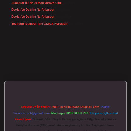
Almanlar Ilk Ne Zaman Ortaya Çıktı
için
Reis
Devlet Ve Devrim Ne Anlatıyor
için
admin
Devlet Ve Devrim Ne Anlatıyor
için
Gülcan
Yeşilyurt Istanbul Tam Olarak Neresidir
için
admin
tps://tulipbett.net/
Reklam ve İletişim:
E-mail:
backlinkpaneli@gmail.com
Teams:
forumhizmeti@gmail.com
Whatsapp: 0262 606 0 726
Telegram: @karabul
Yasal Uyarı:
Sitemiz, 5651 Sayılı Kanun gereğince Bilgi Teknolojileri ve
İletişim Kurumu (BTK) tarafından onaylanmış bir Yer Sağlayıcı olarak