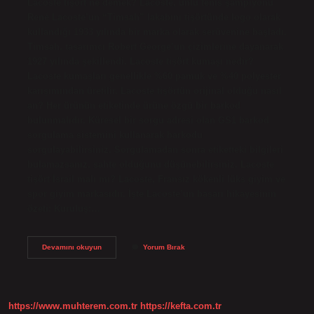
Lacoste tişört ne demek? Lacoste, ünlü tenis şampiyonu
René Lacoste’un “Timsah” lakabını tişörtünde logo olarak
kullandığı 1933 yılında bir marka olarak serüvenine başladı.
Timsah, tasarımcı Robert George’un çizimlerine dayanarak
1927 yılında şekillendi. Lacoste tişört kumaşı nedir?
Lacoste kumaşları genellikle %60 pamuk ve %40 polyester
karışımından üretilir. Lacoste tişörtün orijinal olduğu nasıl
an? Her ürünün etiketinde ürüne özgü bir barkod
bulunmalıdır. Küresel bir sorgu adresi olan GS1 barkod
sorgulama sistemini kullanarak barkodu
sorgulayabilirsiniz. Sorgulamadan sonra etiketteki bilgileri
bulamazsanız, sahte olduğunu düşünebilirsiniz. Lacoste
tişört İsrail malı mı? Lacoste, Fransız kökenli lüks giyim ve
spor giyim markasıdır. İşte Lacoste’un başarı hikayesinin
özeti: Kuruluş:…
Tişört
Devamını okuyun
Yorum Bırak
Lacoste
Nedir
https://www.muhterem.com.tr
https://kefta.com.tr