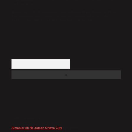
etmiş sayılırlar.
Hukuka ve yasal düzenlemelere aykırı olduğunu düşündüğünüz içerikleri,
backlinkpanelicomtr@gmail.com
adresine bildirmeniz halinde, ilgili
içerikler yasal süre içerisinde sitemizden kaldırılacaktır.
Arama
SON YORUMLAR
Almanlar Ilk Ne Zaman Ortaya Çıktı
için
admin