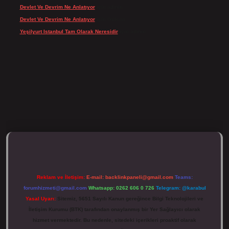
Devlet Ve Devrim Ne Anlatıyor
için
admin
Devlet Ve Devrim Ne Anlatıyor
için
Gülcan
Yeşilyurt Istanbul Tam Olarak Neresidir
için
admin
tulipbett.net/
Reklam ve İletişim:
E-mail:
backlinkpaneli@gmail.com
Teams:
forumhizmeti@gmail.com
Whatsapp: 0262 606 0 726
Telegram: @karabul
Yasal Uyarı:
Sitemiz, 5651 Sayılı Kanun gereğince Bilgi Teknolojileri ve
İletişim Kurumu (BTK) tarafından onaylanmış bir Yer Sağlayıcı olarak
hizmet vermektedir. Bu nedenle, sitedeki içerikleri proaktif olarak