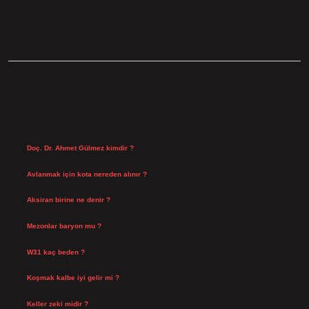
SIDEBAR
SON YAZILAR
Doç. Dr. Ahmet Gülmez kimdir ?
Ağustos 6, 2026
Avlanmak için kota nereden alınır ?
Ağustos 5, 2026
Aksiran birine ne denir ?
Ağustos 3, 2026
Mezonlar baryon mu ?
Temmuz 29, 2026
W31 kaç beden ?
Temmuz 29, 2026
Koşmak kalbe iyi gelir mi ?
Temmuz 27, 2026
Keller zeki midir ?