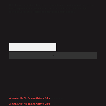
Hukuka ve yasal düzenlemelere aykırı olduğunu düşündüğünüz içerikleri,
backlinkpanelicomtr@gmail.com
adresine bildirmeniz halinde, ilgili
içerikler yasal süre içerisinde sitemizden kaldırılacaktır.
Arama
SON YORUMLAR
Almanlar Ilk Ne Zaman Ortaya Çıktı
için
admin
Almanlar Ilk Ne Zaman Ortaya Çıktı
için
Reis