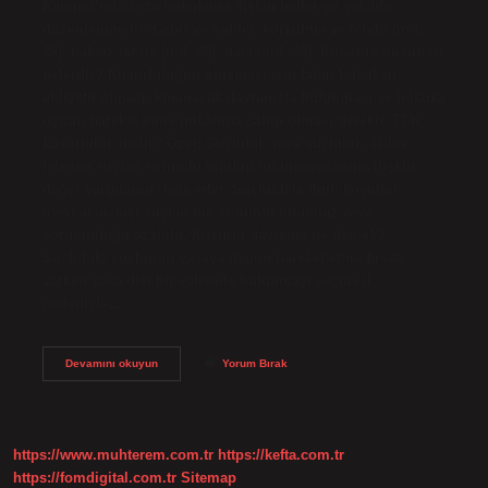
Kanunu’nda ceza hukukuna ilişkin haller şu şekilde
düzenlenmiştir: Cebir ve şiddet, korkutma ve tehdit (md.
28), haksız tahrik (md. 29), hata (md. 30). Kusurun unsurları
nelerdir? Kusurluluğun oluşması için failin hukuken
ehliyetli olması, kınanacak davranışta bulunması ve hukuka
uygun hareket etme imkânına sahip olması gerekir. TCK
kusurluluk nedir? Özet: Suçluluk veya suçluluk, failin
işlenen suçtan sorumlu tutulup tutulmayacağına ilişkin
değer yargılarını ifade eder. Suçlulukla ilgili koşullar
mevcutsa, kişi suçtan hiç sorumlu tutulmaz veya
sorumluluğu azaltılır. Kusurlu davranış ne demek?
Suçluluk, suçlunun yasaya uygun hareket etme fırsatı
varken yasa dışı bir eylemde bulunmayı seçmesi
nedeniyle…
Kusurluluk
Devamını okuyun
Yorum Bırak
Halleri
Nelerdir
https://www.muhterem.com.tr
https://kefta.com.tr
https://fomdigital.com.tr
Sitemap