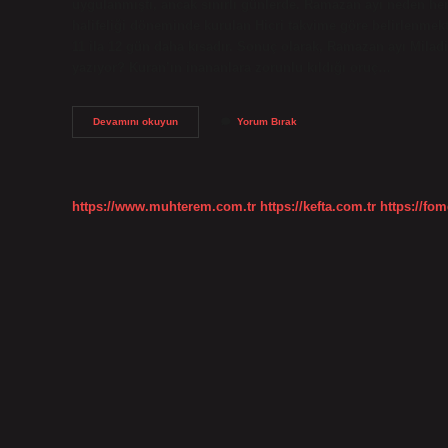
uygulanmıştı, ancak sınırlı günlerde. Ramazan ayı neden h
halifeliği döneminde kurulan Hicri takvime göre belirlenmekt
11 ila 12 gün daha kısadır. Sonuç olarak, Ramazan ayı Miladi
yazıyor? Kuran’ın inananlara zorunlu kıldığı oruç…
Ramazan
Devamını okuyun
Yorum Bırak
Neden
30
Gün
Değil
https://www.muhterem.com.tr
https://kefta.com.tr
https://fom