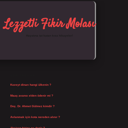
Lezzetli Fikir Molası
Hayatına tat katan kısa hikayeler!
SIDEBAR
https://tulipbett.net/
SON YAZILAR
Kuveyt dinarı hangi ülkenin ?
Ağustos 8, 2026
Maaş avansı elden ödenir mi ?
Ağustos 7, 2026
Doç. Dr. Ahmet Gülmez kimdir ?
Ağustos 6, 2026
Avlanmak için kota nereden alınır ?
Ağustos 5, 2026
Aksiran birine ne denir ?