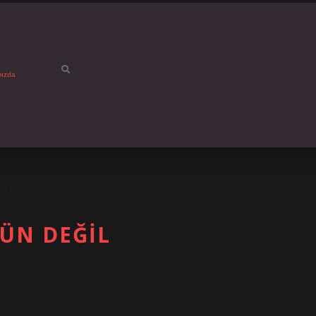
mızda
DIR
ÜN DEĞIL
ile sınırlı olmadığını, ancak belirli gün sayısı ile sınırlı olduğunu
oruç ayı Muharrem ayıydı ve o ayda tüm peygamberler tarafından