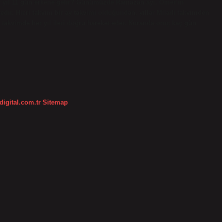
er yıl 11 gün erkene gelir? Günümüzde Ramazan ayı, Ömer’in
edir. Hicri takvim bir ay takvimi olduğundan, yıllar Miladi takvimden
 takvimde her yıl ileri doğru hareket eder. Kuranda oruç kaç gün
digital.com.tr
Sitemap