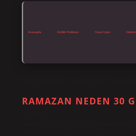
Anasayfa
Gizlilik Politikası
Yasal Uyarı
Hakkı
ETIKET:
KURANDA ADI GEÇEN TEK AY HANGISI
RAMAZAN NEDEN 30 G
Tarih: Aralık 24, 2024
Kuranda oruç 1 ay mı? Yine ayet, oruç süresinin belirli bir ay 
açıkça göstermektedir. Hz. İbrahim’den beri tavsiye edilen 