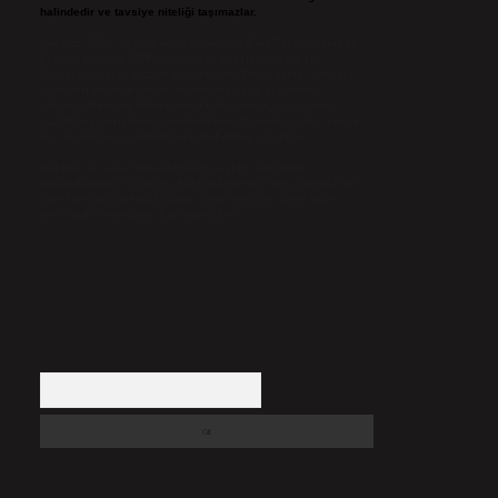
halindedir ve tavsiye niteliği taşımazlar.
Sitemiz, 5651 Sayılı Kanun gereğince Bilgi Teknolojileri ve
İletişim Kurumu (BTK) tarafından onaylanmış bir Yer
Sağlayıcı olarak hizmet vermektedir. Bu nedenle, sitedeki
içerikleri proaktif olarak denetleme veya araştırma
yükümlülüğümüz bulunmamaktadır. Ancak, üyelerimiz
yazdıkları içeriklerin sorumluluğunu taşımakta olup, siteye
üye olarak bu sorumluluğu kabul etmiş sayılırlar.
Hukuka ve yasal düzenlemelere aykırı olduğunu
düşündüğünüz içerikleri,
backlinkpanelicomtr@gmail.com
adresine bildirmeniz halinde, ilgili içerikler yasal süre
içerisinde sitemizden kaldırılacaktır.
Arama