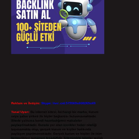
Reklam ve İletişim:
Skype: live:.cid.575569c608265c69
Yasal Uyarı:
Bu internet sitesi, herhangi bir marka, kurum
veya şahıs şirketi ile hiçbir bağlantısı bulunmamaktadır.
Sitede yalnızca kendi hazırladığımız makaleler
paylaşılmaktadır. Burada yer alan içerikler haber niteliği
taşımamakta olup, gerçek kurum ve kişiler hakkında
paylaşım yapılmamaktadır. Gerçek kurum ve kişiler ile isim
benzerlikleri tamamen tesadüfidir. Sitemizdeki bilgiler taslak