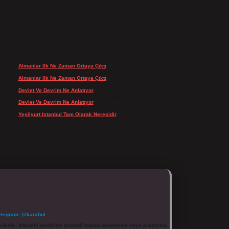
SON YORUMLAR
Almanlar Ilk Ne Zaman Ortaya Çıktı
için
admin
Almanlar Ilk Ne Zaman Ortaya Çıktı
için
Reis
Devlet Ve Devrim Ne Anlatıyor
için
admin
Devlet Ve Devrim Ne Anlatıyor
için
Gülcan
Yeşilyurt Istanbul Tam Olarak Neresidir
için
admin
elegram: @karabul
denle, sitedeki içerikleri proaktif olarak denetleme veya araştırma