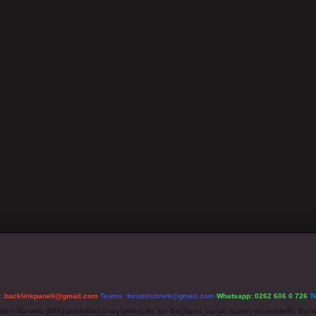
l:
backlinkpaneli@gmail.com
Teams:
forumhizmeti@gmail.com
Whatsapp: 0262 606 0 726
T
etişim Kurumu (BTK) tarafından onaylanmış bir Yer Sağlayıcı olarak hizmet vermektedir. Bu ne