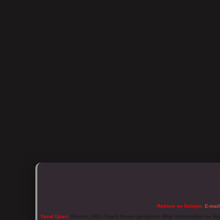
Reklam ve İletişim:
E-mai
Yasal Uyarı:
Sitemiz, 5651 Sayılı Kanun gereğince Bilgi Teknolojileri ve İl