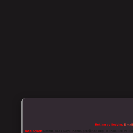
Reklam ve İletişim:
E-mai
Yasal Uyarı:
Sitemiz, 5651 Sayılı Kanun gereğince Bilgi Teknolojileri ve İl