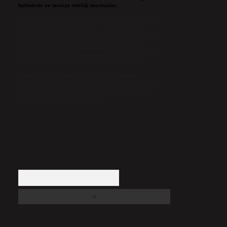
halindedir ve tavsiye niteliği taşımazlar.
Sitemiz, 5651 Sayılı Kanun gereğince Bilgi Teknolojileri ve
İletişim Kurumu (BTK) tarafından onaylanmış bir Yer
Sağlayıcı olarak hizmet vermektedir. Bu nedenle, sitedeki
içerikleri proaktif olarak denetleme veya araştırma
yükümlülüğümüz bulunmamaktadır. Ancak, üyelerimiz
yazdıkları içeriklerin sorumluluğunu taşımakta olup, siteye
üye olarak bu sorumluluğu kabul etmiş sayılırlar.
Hukuka ve yasal düzenlemelere aykırı olduğunu
düşündüğünüz içerikleri,
backlinkpanelicomtr@gmail.com
adresine bildirmeniz halinde, ilgili içerikler yasal süre
içerisinde sitemizden kaldırılacaktır.
Arama