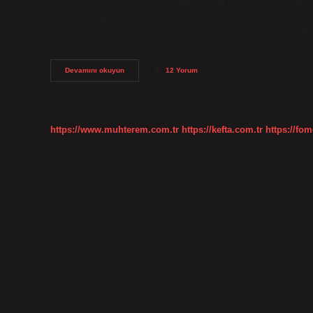
kümelerin kesişimini temsil eder. A ve B kümeleri arasında 
içeren A ve B kümelerinin kesişimini ifade eder. U harfi ne 
yoktur, ancak neredeyse aynı sembol (ancak farklı bir ASCII 
Kümelerde
Devamını okuyun
12 Yorum
Ters
U
Ne
Anlama
Gelir
https://www.muhterem.com.tr
https://kefta.com.tr
https://fom