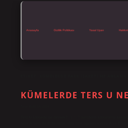
Anasayfa
Gizlilik Politikası
Yasal Uyarı
Hakkı
ETIKET:
KÜMELERDE FARK IŞARETI NE ANLAMA
KÜMELERDE TERS U N
Tarih: Eylül 16, 2024
Ters U kümede ne demek? ∩: “∩” sembolü kümelerin kesişimin
hem A hem de B’de ortak olan tüm öğeleri içeren A ve B kü