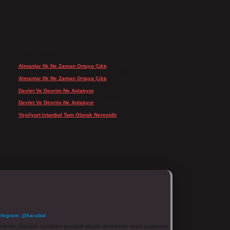
SON YORUMLAR
Almanlar Ilk Ne Zaman Ortaya Çıktı
için
admin
Almanlar Ilk Ne Zaman Ortaya Çıktı
için
Reis
Devlet Ve Devrim Ne Anlatıyor
için
admin
Devlet Ve Devrim Ne Anlatıyor
için
Gülcan
Yeşilyurt Istanbul Tam Olarak Neresidir
için
admin
elegram: @karabul
denle, sitedeki içerikleri proaktif olarak denetleme veya araştırma