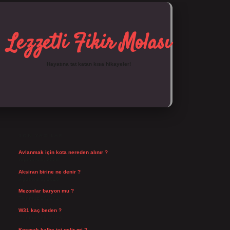
Lezzetli Fikir Molası
Hayatına tat katan kısa hikayeler!
SIDEBAR
https://tulipbett.net/
SON YAZILAR
Avlanmak için kota nereden alınır ?
Ağustos 5, 2026
Aksiran birine ne denir ?
Ağustos 3, 2026
Mezonlar baryon mu ?
Temmuz 29, 2026
W31 kaç beden ?
Temmuz 29, 2026
Koşmak kalbe iyi gelir mi ?