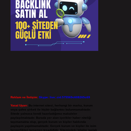
Reklam ve İletişim:
Skype: live:.cid.575569c608265c69
Yasal Uyarı:
Bu internet sitesi, herhangi bir marka, kurum
veya şahıs şirketi ile hiçbir bağlantısı bulunmamaktadır.
Sitede yalnızca kendi hazırladığımız makaleler
paylaşılmaktadır. Burada yer alan içerikler haber niteliği
taşımamakta olup, gerçek kurum ve kişiler hakkında
paylaşım yapılmamaktadır. Gerçek kurum ve kişiler ile isim
benzerlikleri tamamen tesadüfidir. Sitemizdeki bilgiler taslak