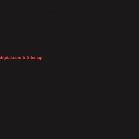
kullanıldığında, “A ∩ B”, hem A hem de B’de ortak olan tüm öğeleri
anlama gelir matematik? U harfinin matematikte özel bir anlamı
koduyla) kümelerin birleşimini belirtmek için kullanılan…
digital.com.tr
Sitemap