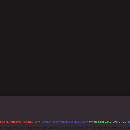
l:
backlinkpaneli@gmail.com
Teams:
forumhizmeti@gmail.com
Whatsapp: 0262 606 0 726
T
etişim Kurumu (BTK) tarafından onaylanmış bir Yer Sağlayıcı olarak hizmet vermektedir. Bu ne