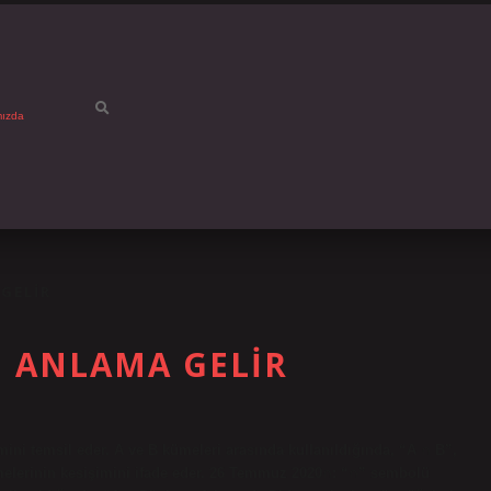
mızda
 GELIR
E ANLAMA GELIR
i temsil eder. A ve B kümeleri arasında kullanıldığında, “A ∩ B”,
melerinin kesişimini ifade eder. 26 Temmuz 2020∩: “∩” sembolü