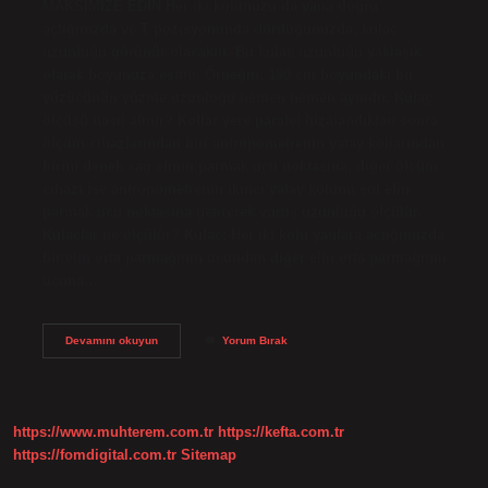
MAKSİMİZE EDİN Her iki kolunuzu da yana doğru
açtığınızda ve T pozisyonunda durduğunuzda, kulaç
uzunluğu görünür olacaktır. Bu kulaç uzunluğu yaklaşık
olarak boyunuza eşittir. Örneğin, 180 cm boyundaki bir
yüzücünün yüzme uzunluğu hemen hemen aynıdır. Kulaç
ölçüsü nasıl alınır? Kollar yere paralel hizalandıktan sonra
ölçüm cihazlarından biri antropometrenin yatay kollarından
birini denek sağ elinin parmak ucu noktasına, diğer ölçüm
cihazı ise antropometrenin ikinci yatay kolunu sol elin
parmak ucu noktasına getirerek vuruş uzunluğu ölçülür.
Kulaçlar ne ölçülür? Kulaç; Her iki kolu yanlara açtığımızda
bir elin orta parmağının ucundan diğer elin orta parmağının
ucuna…
Kulaç
Devamını okuyun
Yorum Bırak
Ölçüsü
Nedir
https://www.muhterem.com.tr
https://kefta.com.tr
https://fomdigital.com.tr
Sitemap