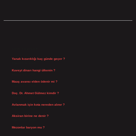
SIDEBAR
SON YAZILAR
Yanak kızarıklığı kaç günde geçer ?
Ağustos 9, 2026
Kuveyt dinarı hangi ülkenin ?
Ağustos 8, 2026
Maaş avansı elden ödenir mi ?
Ağustos 7, 2026
Doç. Dr. Ahmet Gülmez kimdir ?
Ağustos 6, 2026
Avlanmak için kota nereden alınır ?
Ağustos 5, 2026
Aksiran birine ne denir ?
Ağustos 3, 2026
Mezonlar baryon mu ?
Temmuz 29, 2026