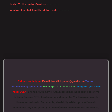
Devlet Ve Devrim Ne Anlatıyor
için
Gülcan
Yeşilyurt Istanbul Tam Olarak Neresidir
için
admin
ulipbett.net/
Reklam ve İletişim:
E-mail:
backlinkpaneli@gmail.com
Teams:
forumhizmeti@gmail.com
Whatsapp: 0262 606 0 726
Telegram: @karabul
Yasal Uyarı:
Sitemiz, 5651 Sayılı Kanun gereğince Bilgi Teknolojileri ve
İletişim Kurumu (BTK) tarafından onaylanmış bir Yer Sağlayıcı olarak
hizmet vermektedir. Bu nedenle, sitedeki içerikleri proaktif olarak
denetleme veya araştırma yükümlülüğümüz bulunmamaktadır. Ancak,