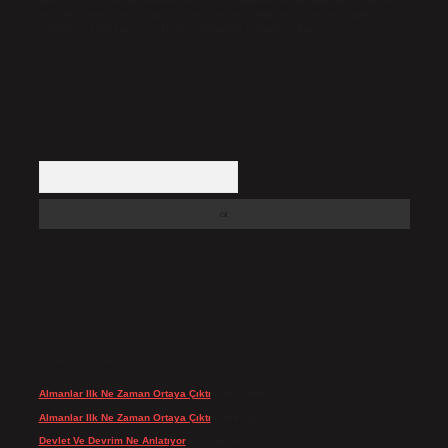
Hukuka ve yasal düzenlemelere aykırı olduğunu düşündüğünüz içerikleri,
backlinkpanelicomtr@gmail.com
adresine bildirmeniz halinde, ilgili
içerikler yasal süre içerisinde sitemizden kaldırılacaktır.
Arama
SON YORUMLAR
Almanlar Ilk Ne Zaman Ortaya Çıktı
için
admin
Almanlar Ilk Ne Zaman Ortaya Çıktı
için
Reis
Devlet Ve Devrim Ne Anlatıyor
için
admin