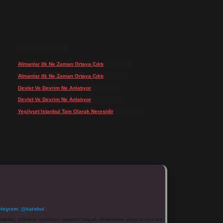
SON YORUMLAR
Almanlar Ilk Ne Zaman Ortaya Çıktı
için
admin
Almanlar Ilk Ne Zaman Ortaya Çıktı
için
Reis
Devlet Ve Devrim Ne Anlatıyor
için
admin
Devlet Ve Devrim Ne Anlatıyor
için
Gülcan
Yeşilyurt Istanbul Tam Olarak Neresidir
için
admin
elegram: @karabul
denle, sitedeki içerikleri proaktif olarak denetleme veya araştırma