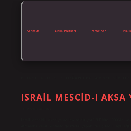
Anasayfa
Gizlilik Politikası
Yasal Uyarı
Hakkı
ETIKET:
KUDÜSTE DOĞAN PEYGAMBER KIMDIR
ISRAIL MESCID-I AKSA
Tarih: Aralık 30, 2024
İsrail Mescid-i Aksa’ya neden saldırıyor? 8 Ekim 1990’da, ra
etmesine karşı protesto gösterisi yapan ve Üçüncü Tapınağın te