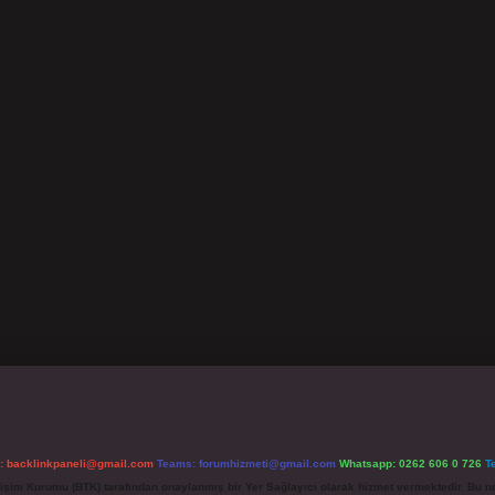
l:
backlinkpaneli@gmail.com
Teams:
forumhizmeti@gmail.com
Whatsapp: 0262 606 0 726
T
etişim Kurumu (BTK) tarafından onaylanmış bir Yer Sağlayıcı olarak hizmet vermektedir. Bu ne