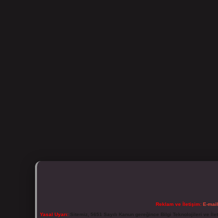
Reklam ve İletişim:
E-mai
Yasal Uyarı:
Sitemiz, 5651 Sayılı Kanun gereğince Bilgi Teknolojileri ve İl