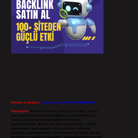
Reklam ve İletişim:
Skype: live:.cid.575569c608265c69
Yasal Uyarı:
Bu internet sitesi, herhangi bir marka, kurum
veya şahıs şirketi ile hiçbir bağlantısı bulunmamaktadır.
Sitede yalnızca kendi hazırladığımız makaleler
paylaşılmaktadır. Burada yer alan içerikler haber niteliği
taşımamakta olup, gerçek kurum ve kişiler hakkında
paylaşım yapılmamaktadır. Gerçek kurum ve kişiler ile isim
benzerlikleri tamamen tesadüfidir. Sitemizdeki bilgiler taslak