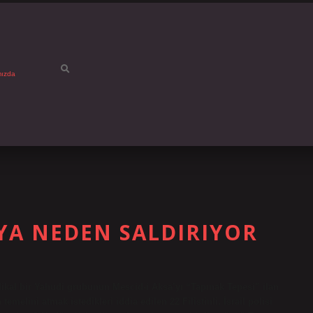
mızda
 YA NEDEN SALDIRIYOR
dikal bir Yahudi grubunun Mescid-i Aksa’yı “Tapınak Tepesi” ilan
melini atmak istedikleri iddia edilen 22 Filistinli, İsrail polisi