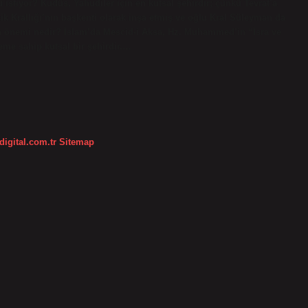
ü istiyor? Kudüs, Yahudiler için en kutsal şehirdir; çünkü Tevrat’a
eşik Krallığı’nın başkenti olarak inşa etmiş ve oğlu Kral Süleyman da
çin önemi nedir? İslam’da Mescid-i Aksa, Hz. Muhammed’in “İsra ve
eme sahip kutsal bir şehirdir.…
digital.com.tr
Sitemap