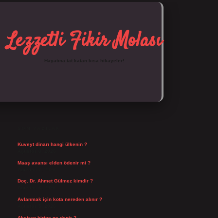
Lezzetli Fikir Molası
Hayatına tat katan kısa hikayeler!
SIDEBAR
https://tulipbett.net/
SON YAZILAR
Kuveyt dinarı hangi ülkenin ?
Ağustos 8, 2026
Maaş avansı elden ödenir mi ?
Ağustos 7, 2026
Doç. Dr. Ahmet Gülmez kimdir ?
Ağustos 6, 2026
Avlanmak için kota nereden alınır ?
Ağustos 5, 2026
Aksiran birine ne denir ?