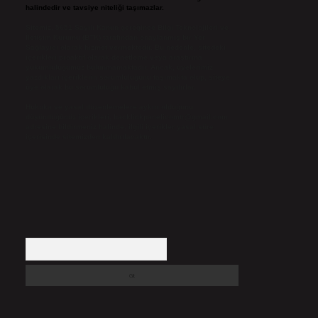
halindedir ve tavsiye niteliği taşımazlar.
Sitemiz, 5651 Sayılı Kanun gereğince Bilgi Teknolojileri ve
İletişim Kurumu (BTK) tarafından onaylanmış bir Yer
Sağlayıcı olarak hizmet vermektedir. Bu nedenle, sitedeki
içerikleri proaktif olarak denetleme veya araştırma
yükümlülüğümüz bulunmamaktadır. Ancak, üyelerimiz
yazdıkları içeriklerin sorumluluğunu taşımakta olup, siteye
üye olarak bu sorumluluğu kabul etmiş sayılırlar.
Hukuka ve yasal düzenlemelere aykırı olduğunu
düşündüğünüz içerikleri,
backlinkpanelicomtr@gmail.com
adresine bildirmeniz halinde, ilgili içerikler yasal süre
içerisinde sitemizden kaldırılacaktır.
Arama