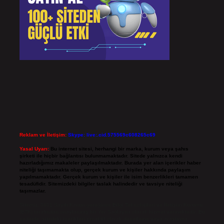
Reklam ve İletişim:
Skype: live:.cid.575569c608265c69
Yasal Uyarı:
Bu internet sitesi, herhangi bir marka, kurum veya şahıs
şirketi ile hiçbir bağlantısı bulunmamaktadır. Sitede yalnızca kendi
hazırladığımız makaleler paylaşılmaktadır. Burada yer alan içerikler haber
niteliği taşımamakta olup, gerçek kurum ve kişiler hakkında paylaşım
yapılmamaktadır. Gerçek kurum ve kişiler ile isim benzerlikleri tamamen
tesadüfidir. Sitemizdeki bilgiler taslak halindedir ve tavsiye niteliği
taşımazlar.
Sitemiz, 5651 Sayılı Kanun gereğince Bilgi Teknolojileri ve İletişim Kurumu
(BTK) tarafından onaylanmış bir Yer Sağlayıcı olarak hizmet vermektedir. Bu
nedenle, sitedeki içerikleri proaktif olarak denetleme veya araştırma