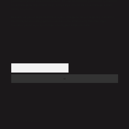
yükümlülüğümüz bulunmamaktadır. Ancak, üyelerimiz yazdıkları içeriklerin
sorumluluğunu taşımakta olup, siteye üye olarak bu sorumluluğu kabul
etmiş sayılırlar.
Hukuka ve yasal düzenlemelere aykırı olduğunu düşündüğünüz içerikleri,
backlinkpanelicomtr@gmail.com
adresine bildirmeniz halinde, ilgili
içerikler yasal süre içerisinde sitemizden kaldırılacaktır.
Arama
SON YORUMLAR