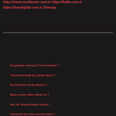
https://www.muhterem.com.tr
https://kefta.com.tr
https://fomdigital.com.tr
Sitemap
SIDEBAR
SON YAZILAR
Peygamber olmayan 3 isim kimlerdir ?
Ağustos 10, 2026
Yanak kızarıklığı kaç günde geçer ?
Ağustos 9, 2026
Kuveyt dinarı hangi ülkenin ?
Ağustos 8, 2026
Maaş avansı elden ödenir mi ?
Ağustos 7, 2026
Doç. Dr. Ahmet Gülmez kimdir ?
Ağustos 6, 2026
Avlanmak için kota nereden alınır ?