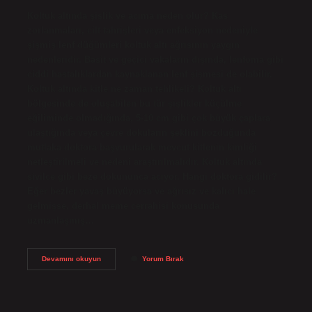
Koltuk altında şişlik ve acıma neden olur? Kas
zorlanmaları, cilt tahrişleri veya enfeksiyon nedeniyle
şişmiş lenf düğümleri koltuk altı ağrısının yaygın
nedenleridir. Basit ve geçici vakaların dışında, lenfoma gibi
ciddi hastalıklardan kaynaklanan lenf şişmesi de olabilir.
Koltuk altında kitle ne zaman tehlikeli? Koltuk altı
bölgesinde de oluşabilen bu tür şişlikler küçülme
eğiliminde olmadığında, 5-10 cm gibi çok büyük çaplara
ulaştığında veya çevre dokuların şeklini bozduğunda
mutlaka doktora başvurularak mevcut kitlenin kimliği
netleştirilmeli ve nedeni araştırılmalıdır. Koltuk altında
sivilce gibi beze dokununca acıyor. Hangi doktora gidilir?
Eğer bezler yavaş büyüyorsa ve ağrısız ve kalıcı hale
gelmişse, derhal meme cerrahisi konusunda
uzmanlaşmış…
Koltuk
Devamını okuyun
Yorum Bırak
Altinda
Cikan
Agrili
Sislik
Nedir