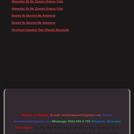
Almanlar Ilk Ne Zaman Ortaya Çıktı
için
admin
Almanlar Ilk Ne Zaman Ortaya Çıktı
için
Reis
Devlet Ve Devrim Ne Anlatıyor
için
admin
Devlet Ve Devrim Ne Anlatıyor
için
Gülcan
Yeşilyurt Istanbul Tam Olarak Neresidir
için
admin
t.net/
Reklam ve İletişim:
E-mail:
backlinkpaneli@gmail.com
Teams:
forumhizmeti@gmail.com
Whatsapp: 0262 606 0 726
Telegram: @karabul
Yasal Uyarı:
Sitemiz, 5651 Sayılı Kanun gereğince Bilgi Teknolojileri ve
İletişim Kurumu (BTK) tarafından onaylanmış bir Yer Sağlayıcı olarak