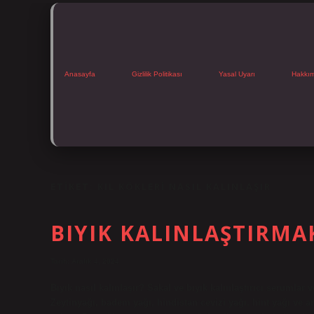
Anasayfa
Gizlilik Politikası
Yasal Uyarı
Hakkı
ETIKET:
KIL KÖKLERI NASIL KALINLAŞIR
BIYIK KALINLAŞTIRMA
Tarih: Aralık 4, 2024
Bıyık nasıl kalınlaşır? Sakal ve bıyık kalınlaştırıcı serumlar 
Zeytinyağı, badem yağı, hindistan cevizi yağı, hint yağı ve ar