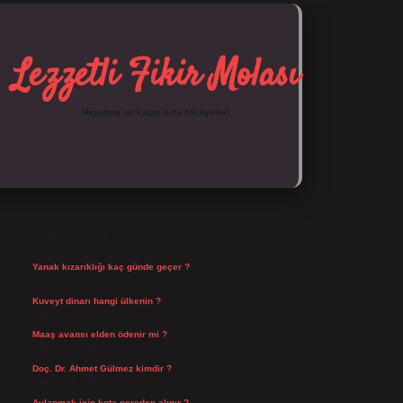
Lezzetli Fikir Molası
Hayatına tat katan kısa hikayeler!
SIDEBAR
https://tulipbett.net/
SON YAZILAR
Yanak kızarıklığı kaç günde geçer ?
Ağustos 9, 2026
Kuveyt dinarı hangi ülkenin ?
Ağustos 8, 2026
Maaş avansı elden ödenir mi ?
Ağustos 7, 2026
Doç. Dr. Ahmet Gülmez kimdir ?
Ağustos 6, 2026
Avlanmak için kota nereden alınır ?