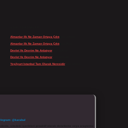
SON YORUMLAR
Almanlar Ilk Ne Zaman Ortaya Çıktı
için
admin
Almanlar Ilk Ne Zaman Ortaya Çıktı
için
Reis
Devlet Ve Devrim Ne Anlatıyor
için
admin
Devlet Ve Devrim Ne Anlatıyor
için
Gülcan
Yeşilyurt Istanbul Tam Olarak Neresidir
için
admin
elegram: @karabul
denle, sitedeki içerikleri proaktif olarak denetleme veya araştırma