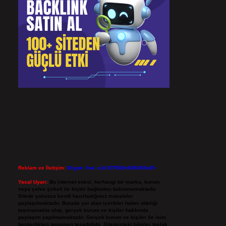
Reklam ve İletişim:
Skype: live:.cid.575569c608265c69
Yasal Uyarı:
Bu internet sitesi, herhangi bir marka, kurum
veya şahıs şirketi ile hiçbir bağlantısı bulunmamaktadır.
Sitede yalnızca kendi hazırladığımız makaleler
paylaşılmaktadır. Burada yer alan içerikler haber niteliği
taşımamakta olup, gerçek kurum ve kişiler hakkında
paylaşım yapılmamaktadır. Gerçek kurum ve kişiler ile isim
benzerlikleri tamamen tesadüfidir. Sitemizdeki bilgiler taslak