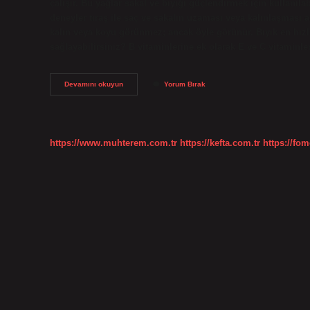
çalışır. Bu yağlar sakal ve bıyığı güçlendirmek için kullanılabi
deneyler tıraş ile saç ve sakalın uzaması veya kalınlaşması a
kalın veya koyu görünmez; ancak öyle görünür. Bıyık en hızlı
sağlayabilirsiniz? B vitaminlerine ek olarak E ve C vitaminle
Bıyık
Devamını okuyun
Yorum Bırak
Kalınlaştırmak
Için
Ne
Yapmalı
https://www.muhterem.com.tr
https://kefta.com.tr
https://fom