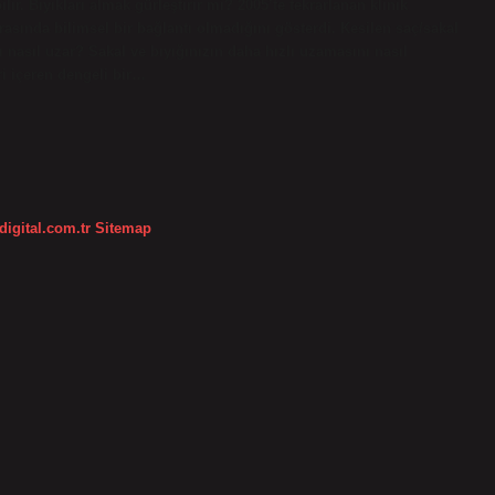
lir. Bıyıkları almak gürleştirir mi? 2005’te tekrarlanan klinik
rasında bilimsel bir bağlantı olmadığını gösterdi. Kesilen saç/sakal
 nasıl uzar? Sakal ve bıyığınızın daha hızlı uzamasını nasıl
ri içeren dengeli bir…
digital.com.tr
Sitemap