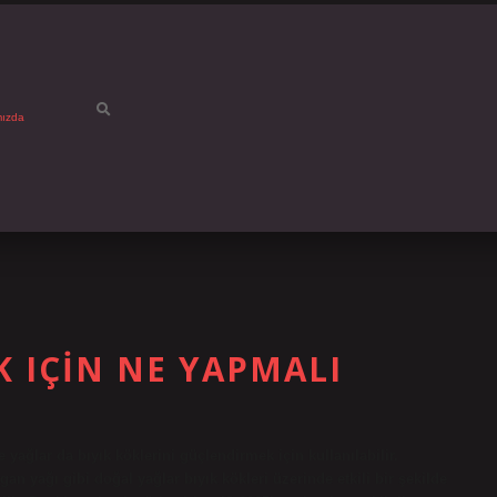
mızda
K IÇIN NE YAPMALI
ve yağlar da bıyık köklerini güçlendirmek için kullanılabilir.
gan yağı gibi doğal yağlar bıyık kökleri üzerinde etkili bir şekilde