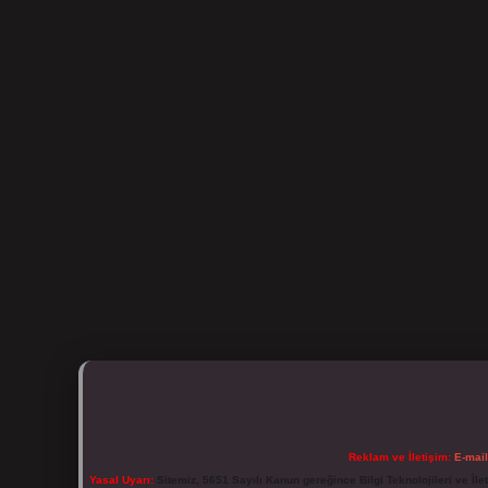
Reklam ve İletişim:
E-mai
Yasal Uyarı:
Sitemiz, 5651 Sayılı Kanun gereğince Bilgi Teknolojileri ve İl