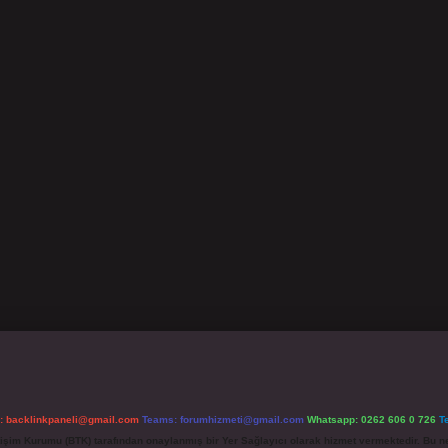
l:
backlinkpaneli@gmail.com
Teams:
forumhizmeti@gmail.com
Whatsapp: 0262 606 0 726
T
etişim Kurumu (BTK) tarafından onaylanmış bir Yer Sağlayıcı olarak hizmet vermektedir. Bu ne