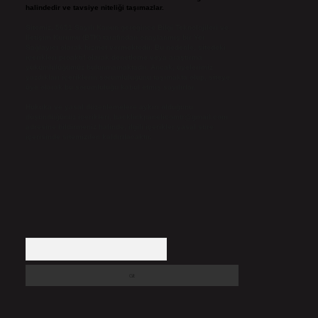
halindedir ve tavsiye niteliği taşımazlar.
Sitemiz, 5651 Sayılı Kanun gereğince Bilgi Teknolojileri ve
İletişim Kurumu (BTK) tarafından onaylanmış bir Yer
Sağlayıcı olarak hizmet vermektedir. Bu nedenle, sitedeki
içerikleri proaktif olarak denetleme veya araştırma
yükümlülüğümüz bulunmamaktadır. Ancak, üyelerimiz
yazdıkları içeriklerin sorumluluğunu taşımakta olup, siteye
üye olarak bu sorumluluğu kabul etmiş sayılırlar.
Hukuka ve yasal düzenlemelere aykırı olduğunu
düşündüğünüz içerikleri,
backlinkpanelicomtr@gmail.com
adresine bildirmeniz halinde, ilgili içerikler yasal süre
içerisinde sitemizden kaldırılacaktır.
Arama