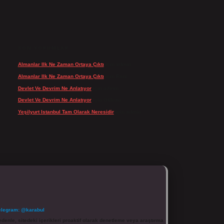
SON YORUMLAR
Almanlar Ilk Ne Zaman Ortaya Çıktı
için
admin
Almanlar Ilk Ne Zaman Ortaya Çıktı
için
Reis
Devlet Ve Devrim Ne Anlatıyor
için
admin
Devlet Ve Devrim Ne Anlatıyor
için
Gülcan
Yeşilyurt Istanbul Tam Olarak Neresidir
için
admin
elegram: @karabul
denle, sitedeki içerikleri proaktif olarak denetleme veya araştırma