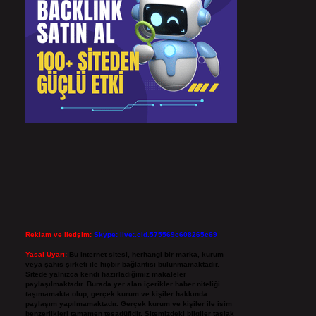
Reklam ve İletişim:
Skype: live:.cid.575569c608265c69
Yasal Uyarı:
Bu internet sitesi, herhangi bir marka, kurum
veya şahıs şirketi ile hiçbir bağlantısı bulunmamaktadır.
Sitede yalnızca kendi hazırladığımız makaleler
paylaşılmaktadır. Burada yer alan içerikler haber niteliği
taşımamakta olup, gerçek kurum ve kişiler hakkında
paylaşım yapılmamaktadır. Gerçek kurum ve kişiler ile isim
benzerlikleri tamamen tesadüfidir. Sitemizdeki bilgiler taslak