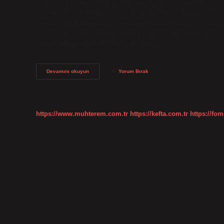
Makale… Kestane en iyi şekilde nasıl pişirilir? Suda bekletilen
pişirmenin püf noktası, onları yüksek ateşte ve kısa sürede pi
Kestane nasıl tüketilmeli? Kestaneler farklı şekillerde tüketile
atıştırmalık olarak yiyebilirsiniz. Kestaneleri haşlayıp fırında
salatalarınıza ekleyebilirsiniz. Kestane…
Kestane
Devamını okuyun
Yorum Bırak
Ile
Ne
Iyi
Gider
https://www.muhterem.com.tr
https://kefta.com.tr
https://fom