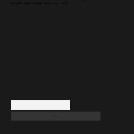
halindedir ve tavsiye niteliği taşımazlar.
Sitemiz, 5651 Sayılı Kanun gereğince Bilgi Teknolojileri ve
İletişim Kurumu (BTK) tarafından onaylanmış bir Yer
Sağlayıcı olarak hizmet vermektedir. Bu nedenle, sitedeki
içerikleri proaktif olarak denetleme veya araştırma
yükümlülüğümüz bulunmamaktadır. Ancak, üyelerimiz
yazdıkları içeriklerin sorumluluğunu taşımakta olup, siteye
üye olarak bu sorumluluğu kabul etmiş sayılırlar.
Hukuka ve yasal düzenlemelere aykırı olduğunu
düşündüğünüz içerikleri,
backlinkpanelicomtr@gmail.com
adresine bildirmeniz halinde, ilgili içerikler yasal süre
içerisinde sitemizden kaldırılacaktır.
Arama