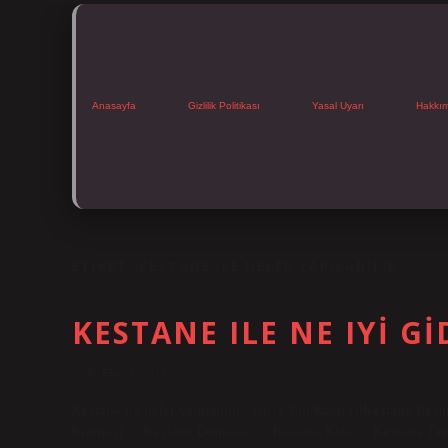
Anasayfa
Gizlilik Politikası
Yasal Uyarı
Hakkı
ETIKET:
KESTANE ILE NELER YAPILABILIR
KESTANE ILE NE IYI GI
Tarih: Ekim 9, 2024
Kestane ile neler yapılabilir? Giriş Yap/Kayıt OlKestane Re
Kreması … Kestane Dolması. … Kestane Kek. … Kestane Tavu