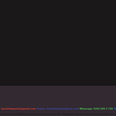
l:
backlinkpaneli@gmail.com
Teams:
forumhizmeti@gmail.com
Whatsapp: 0262 606 0 726
T
etişim Kurumu (BTK) tarafından onaylanmış bir Yer Sağlayıcı olarak hizmet vermektedir. Bu ne