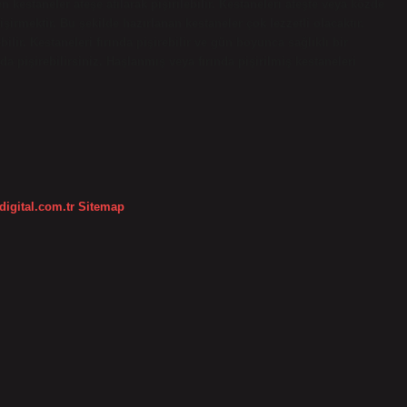
 kestaneler ateşe atılarak pişirilebilir. Kestaneleri ateşte veya közde
şirmektir. Bu şekilde hazırlanan kestaneler çok lezzetli olacaktır.
bilir. Kestaneleri fırında pişirebilir ve gün boyunca sağlıklı bir
 da pişirebilirsiniz. Haşlanmış veya fırında pişirilmiş kestaneleri
digital.com.tr
Sitemap