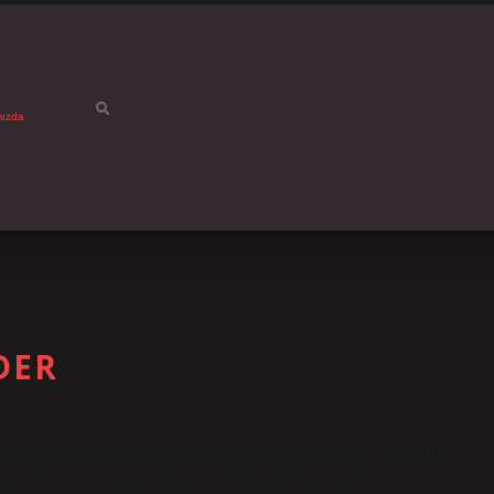
mızda
DER
çeli. Kestane Reçeli’nin tam zamanı! … Kestane Pudingi. … Kestane
klu Pilav. … Kestane Mantarı. … Kestane Butu.Daha Fazla