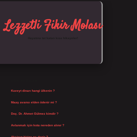
Lezzetli Fikir Molası
Hayatına tat katan kısa hikayeler!
SIDEBAR
https://tulipbett.net/
SON YAZILAR
Kuveyt dinarı hangi ülkenin ?
Ağustos 8, 2026
Maaş avansı elden ödenir mi ?
Ağustos 7, 2026
Doç. Dr. Ahmet Gülmez kimdir ?
Ağustos 6, 2026
Avlanmak için kota nereden alınır ?
Ağustos 5, 2026
Aksiran birine ne denir ?