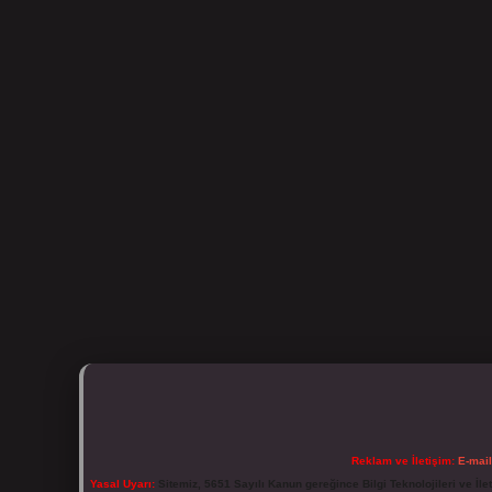
Reklam ve İletişim:
E-mai
Yasal Uyarı:
Sitemiz, 5651 Sayılı Kanun gereğince Bilgi Teknolojileri ve İl