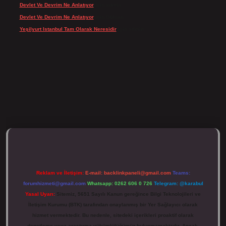
Devlet Ve Devrim Ne Anlatıyor
için
admin
Devlet Ve Devrim Ne Anlatıyor
için
Gülcan
Yeşilyurt Istanbul Tam Olarak Neresidir
için
admin
://tulipbett.net/
Reklam ve İletişim:
E-mail:
backlinkpaneli@gmail.com
Teams:
forumhizmeti@gmail.com
Whatsapp: 0262 606 0 726
Telegram: @karabul
Yasal Uyarı:
Sitemiz, 5651 Sayılı Kanun gereğince Bilgi Teknolojileri ve
İletişim Kurumu (BTK) tarafından onaylanmış bir Yer Sağlayıcı olarak
hizmet vermektedir. Bu nedenle, sitedeki içerikleri proaktif olarak
denetleme veya araştırma yükümlülüğümüz bulunmamaktadır. Ancak,