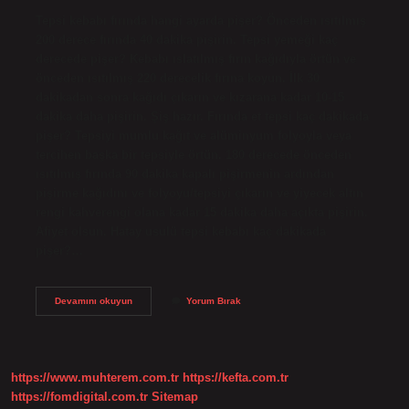
Tepsi kebabı fırında hangi ayarda pişer? Önceden ısıtılmış
200 derece fırında 40 dakika pişirin. Tepsi yemeği kaç
derecede pişer? Kebabı ıslatılmış fırın kağıdıyla örtün ve
önceden ısıtılmış 220 derecelik fırına koyun. İlk 30
dakikadan sonra kağıdı çıkarın ve kızarana kadar 10-15
dakika daha pişirin. Şiş hazır. Fırında et tepsi kaç dakikada
pişer? Tepsiyi mumlu kağıt ve alüminyum folyoyla veya
tercihen başka bir tepsiyle örtün. 180 derecede önceden
ısıtılmış fırında 90 dakika kapalı pişirmenin ardından
pişirme kağıdını ve folyoyu/tepsiyi çıkarın ve yiyecek altın
rengi kahverengi olana kadar 15 dakika daha açıkta pişirin.
Afiyet olsun. Hatay usulü tepsi kebabı kaç dakikada
pişer?…
Tepsi
Devamını okuyun
Yorum Bırak
Fırında
Kaç
Dakikada
Pişer
https://www.muhterem.com.tr
https://kefta.com.tr
https://fomdigital.com.tr
Sitemap