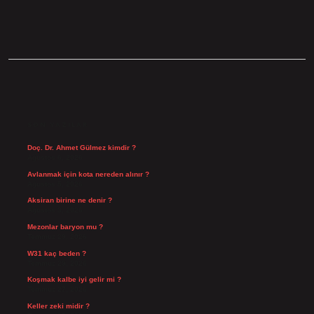
SIDEBAR
SON YAZILAR
Doç. Dr. Ahmet Gülmez kimdir ?
Ağustos 6, 2026
Avlanmak için kota nereden alınır ?
Ağustos 5, 2026
Aksiran birine ne denir ?
Ağustos 3, 2026
Mezonlar baryon mu ?
Temmuz 29, 2026
W31 kaç beden ?
Temmuz 29, 2026
Koşmak kalbe iyi gelir mi ?
Temmuz 27, 2026
Keller zeki midir ?