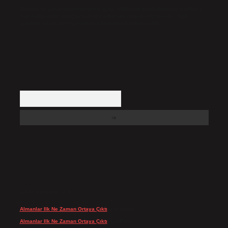
Hukuka ve yasal düzenlemelere aykırı olduğunu düşündüğünüz içerikleri,
backlinkpanelicomtr@gmail.com
adresine bildirmeniz halinde, ilgili
içerikler yasal süre içerisinde sitemizden kaldırılacaktır.
Arama
SON YORUMLAR
Almanlar Ilk Ne Zaman Ortaya Çıktı
için
admin
Almanlar Ilk Ne Zaman Ortaya Çıktı
için
Reis