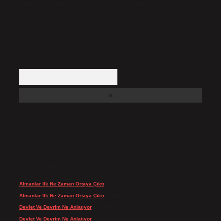
içerikler yasal süre içerisinde sitemizden kaldırılacaktır.
Arama
SON YORUMLAR
Almanlar Ilk Ne Zaman Ortaya Çıktı
için
admin
Almanlar Ilk Ne Zaman Ortaya Çıktı
için
Reis
Devlet Ve Devrim Ne Anlatıyor
için
admin
Devlet Ve Devrim Ne Anlatıyor
için
Gülcan