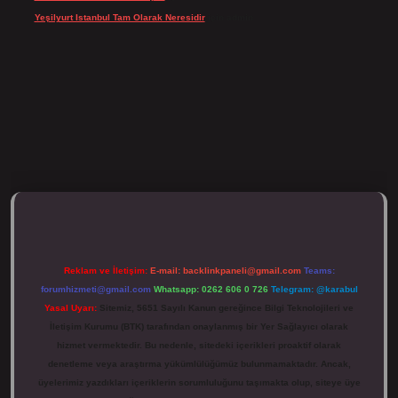
Yeşilyurt Istanbul Tam Olarak Neresidir
için
admin
ulipbett.net/
Reklam ve İletişim:
E-mail:
backlinkpaneli@gmail.com
Teams:
forumhizmeti@gmail.com
Whatsapp: 0262 606 0 726
Telegram: @karabul
Yasal Uyarı:
Sitemiz, 5651 Sayılı Kanun gereğince Bilgi Teknolojileri ve
İletişim Kurumu (BTK) tarafından onaylanmış bir Yer Sağlayıcı olarak
hizmet vermektedir. Bu nedenle, sitedeki içerikleri proaktif olarak
denetleme veya araştırma yükümlülüğümüz bulunmamaktadır. Ancak,
üyelerimiz yazdıkları içeriklerin sorumluluğunu taşımakta olup, siteye üye