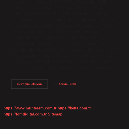
çalışma, evcil kedilerin MÖ 8000’de Afrika vahşi kedilerinin
(Felis silvestris lybica) soylarından geldiğini buldu.
Scientific American’a göre, kediler dünyadaki en popüler
evcil hayvandır ve artık insanların yaşadığı hemen hemen
her yerde bulunmaktadır. Aslan kedilerin atası mı? Örneğin,
5-6 milyon yıl önce yaşamış bir maymunun (insansı
maymun) bir kısmı şempanzeye, diğer kısmı da modern
insana evrilmiştir. Kedilere geri dönersek; aslanlar ve
kaplanlar gibi büyük kedilerin ve ev kedisinin en son ortak
atası yaklaşık 12 milyon yıl önce yaşamıştır. Kediler hangi
hayvan soyundan gelir? Dünyanın en az üç bölgesinde,
kedilerin evcilleştirilmesi tarımın başlangıcıyla yakından…
Kedinin
Devamını okuyun
Yorum Bırak
Atası
Kimdir
https://www.muhterem.com.tr
https://kefta.com.tr
https://fomdigital.com.tr
Sitemap