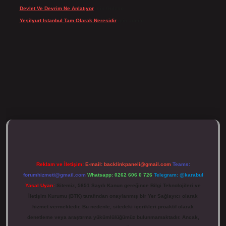
Devlet Ve Devrim Ne Anlatıyor
için
Gülcan
Yeşilyurt Istanbul Tam Olarak Neresidir
için
admin
tulipbett.net/
Reklam ve İletişim:
E-mail:
backlinkpaneli@gmail.com
Teams:
forumhizmeti@gmail.com
Whatsapp: 0262 606 0 726
Telegram: @karabul
Yasal Uyarı:
Sitemiz, 5651 Sayılı Kanun gereğince Bilgi Teknolojileri ve
İletişim Kurumu (BTK) tarafından onaylanmış bir Yer Sağlayıcı olarak
hizmet vermektedir. Bu nedenle, sitedeki içerikleri proaktif olarak
denetleme veya araştırma yükümlülüğümüz bulunmamaktadır. Ancak,