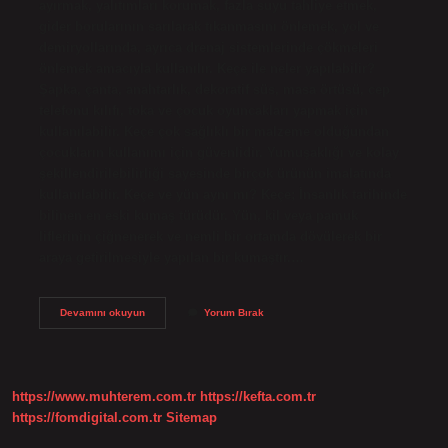
ayırmak, yalıtımları korumak, fazla suyu tahliye etmek,
gider borularının sarılarak tıkanmasını önlemek, yol ve
demiryollarında, ayrıca drenaj sistemlerinde çökmeleri
önlemek amacıyla kullanılır. Keçe ile neler yapılabilir?
Şapka, çanta, anahtarlık, dekoratif süs, masa örtüsü, cep
telefonu kılıfı, toka ve çocuk oyuncakları yapmak için
kullanılabilir. Keçe çok sağlıklı bir malzeme olduğundan
çocukların kullanımı için güvenlidir. Yumuşaklığı ve kolay
şekillendirilebilirliği sayesinde birçok ürünün imalatında
kullanılabilir. Keçe ve yün aynı mı? Keçe; İnsanlık tarihinde
bilinen en eski kumaş türüdür. Yün, kil veya pamuk
liflerinin çiğnenerek ve nemli bir ortamda dövülerek bir
araya getirilmesiyle yapılan bir kumaştır.…
Keçeler
Devamını okuyun
Yorum Bırak
Nerede
Kullanılır
https://www.muhterem.com.tr
https://kefta.com.tr
https://fomdigital.com.tr
Sitemap