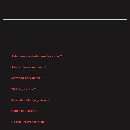
SIDEBAR
SON YAZILAR
Avlanmak için kota nereden alınır ?
Ağustos 5, 2026
Aksiran birine ne denir ?
Ağustos 3, 2026
Mezonlar baryon mu ?
Temmuz 29, 2026
W31 kaç beden ?
Temmuz 29, 2026
Koşmak kalbe iyi gelir mi ?
Temmuz 27, 2026
Keller zeki midir ?
Temmuz 25, 2026
6 sayısı rasyonel midir ?
Temmuz 24, 2026