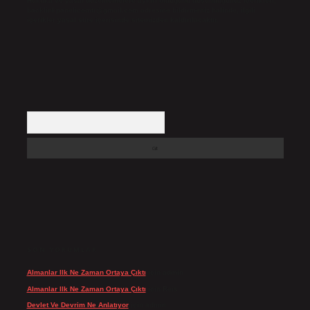
Hukuka ve yasal düzenlemelere aykırı olduğunu düşündüğünüz içerikleri,
backlinkpanelicomtr@gmail.com
adresine bildirmeniz halinde, ilgili
içerikler yasal süre içerisinde sitemizden kaldırılacaktır.
Arama
SON YORUMLAR
Almanlar Ilk Ne Zaman Ortaya Çıktı
için
admin
Almanlar Ilk Ne Zaman Ortaya Çıktı
için
Reis
Devlet Ve Devrim Ne Anlatıyor
için
admin