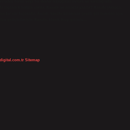
lerinden birini veya bir devlet büyüğünü övmek ve karşılığında
irde toplam 6 bölüm vardır. Kaside ne amaçla yazılır? Kaside (Arapça:
dan geliştirilmiştir. Kaside, klasik Arap şiirinin…
digital.com.tr
Sitemap