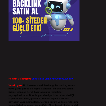
Reklam ve İletişim:
Skype: live:.cid.575569c608265c69
Yasal Uyarı:
Bu internet sitesi, herhangi bir marka, kurum
veya şahıs şirketi ile hiçbir bağlantısı bulunmamaktadır.
Sitede yalnızca kendi hazırladığımız makaleler
paylaşılmaktadır. Burada yer alan içerikler haber niteliği
taşımamakta olup, gerçek kurum ve kişiler hakkında
paylaşım yapılmamaktadır. Gerçek kurum ve kişiler ile isim
benzerlikleri tamamen tesadüfidir. Sitemizdeki bilgiler taslak