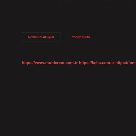
dışındaki sebeplerden dolayı o dönemin ileri gelen şahsiyet
övülen kişiden izin almak amacıyla yazılan şiirlerdir. Bir şi
قصيدة), genellikle din ve devlet büyüklerini övmek için yazılmış bir şiir biçimidir. Ancak, kaside biçiminin çeşitli şiir temaları için
kullanıldığı da olur. Kaside sanatı esas olarak Araplar tarafın
Kaside
Devamını okuyun
Yorum Bırak
Neden
Okunur
https://www.muhterem.com.tr
https://kefta.com.tr
https://fom