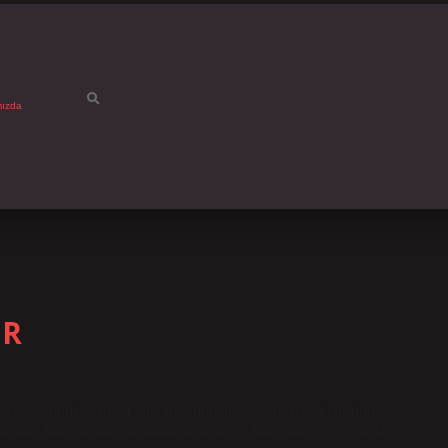
mızda
UR
niteliğinde olan bu şiir, en ölümcül hastalıklardan kurtulmak
ktadır. Kaside okumak ne anlama gelir? Kasideler, dinî konular