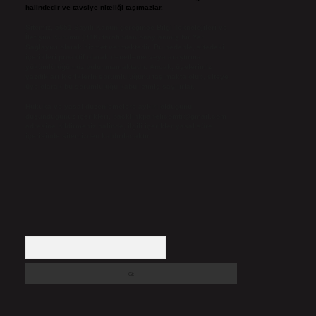
halindedir ve tavsiye niteliği taşımazlar.
Sitemiz, 5651 Sayılı Kanun gereğince Bilgi Teknolojileri ve
İletişim Kurumu (BTK) tarafından onaylanmış bir Yer
Sağlayıcı olarak hizmet vermektedir. Bu nedenle, sitedeki
içerikleri proaktif olarak denetleme veya araştırma
yükümlülüğümüz bulunmamaktadır. Ancak, üyelerimiz
yazdıkları içeriklerin sorumluluğunu taşımakta olup, siteye
üye olarak bu sorumluluğu kabul etmiş sayılırlar.
Hukuka ve yasal düzenlemelere aykırı olduğunu
düşündüğünüz içerikleri,
backlinkpanelicomtr@gmail.com
adresine bildirmeniz halinde, ilgili içerikler yasal süre
içerisinde sitemizden kaldırılacaktır.
Arama