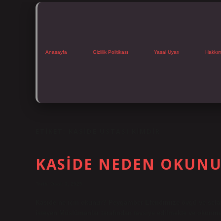
Anasayfa
Gizlilik Politikası
Yasal Uyarı
Hakkı
ETIKET:
KASIDE USTASI KIMDIR
KASIDE NEDEN OKUN
Tarih: Ocak 3, 2025
Kaside ne için okunur? Peygamber Efendimize övgü ve selam 
isteyen Müslümanlar tarafından tavsiye edilmekte ve okunma