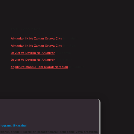
SON YORUMLAR
Almanlar Ilk Ne Zaman Ortaya Çıktı
için
admin
Almanlar Ilk Ne Zaman Ortaya Çıktı
için
Reis
Devlet Ve Devrim Ne Anlatıyor
için
admin
Devlet Ve Devrim Ne Anlatıyor
için
Gülcan
Yeşilyurt Istanbul Tam Olarak Neresidir
için
admin
elegram: @karabul
denle, sitedeki içerikleri proaktif olarak denetleme veya araştırma