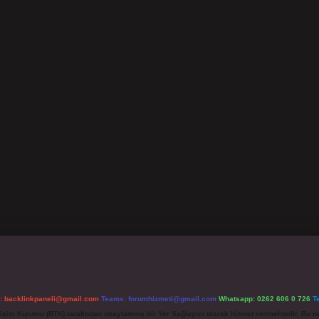
l:
backlinkpaneli@gmail.com
Teams:
forumhizmeti@gmail.com
Whatsapp: 0262 606 0 726
T
etişim Kurumu (BTK) tarafından onaylanmış bir Yer Sağlayıcı olarak hizmet vermektedir. Bu ne