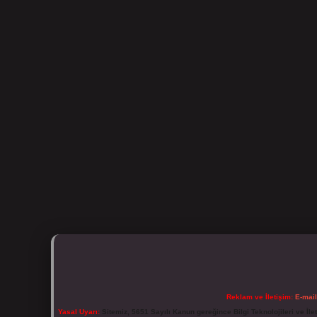
Reklam ve İletişim:
E-mai
Yasal Uyarı:
Sitemiz, 5651 Sayılı Kanun gereğince Bilgi Teknolojileri ve İl