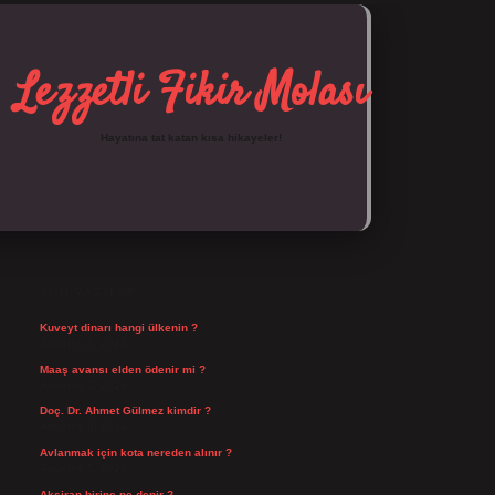
Lezzetli Fikir Molası
Hayatına tat katan kısa hikayeler!
SIDEBAR
https://tulipbett.net/
SON YAZILAR
Kuveyt dinarı hangi ülkenin ?
Ağustos 8, 2026
Maaş avansı elden ödenir mi ?
Ağustos 7, 2026
Doç. Dr. Ahmet Gülmez kimdir ?
Ağustos 6, 2026
Avlanmak için kota nereden alınır ?
Ağustos 5, 2026
Aksiran birine ne denir ?