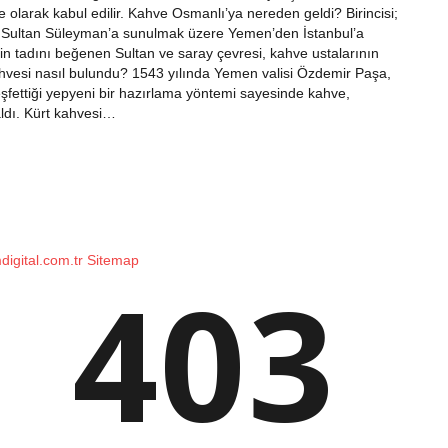
e olarak kabul edilir. Kahve Osmanlı’ya nereden geldi? Birincisi;
i Sultan Süleyman’a sunulmak üzere Yemen’den İstanbul’a
nin tadını beğenen Sultan ve saray çevresi, kahve ustalarının
 kahvesi nasıl bulundu? 1543 yılında Yemen valisi Özdemir Paşa,
keşfettiği yepyeni bir hazırlama yöntemi sayesinde kahve,
ldı. Kürt kahvesi…
mdigital.com.tr
Sitemap
403