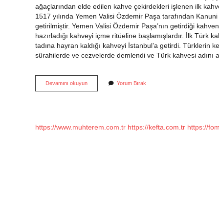
ağaçlarından elde edilen kahve çekirdekleri işlenen ilk kahv
1517 yılında Yemen Valisi Özdemir Paşa tarafından Kanun
getirilmiştir. Yemen Valisi Özdemir Paşa’nın getirdiği kahve
hazırladığı kahveyi içme ritüeline başlamışlardır. İlk Türk
tadına hayran kaldığı kahveyi İstanbul’a getirdi. Türklerin 
sürahilerde ve cezvelerde demlendi ve Türk kahvesi adını a
Türkiyeye
Devamını okuyun
Yorum Bırak
Ilk
Kahve
Nereden
Geldi
https://www.muhterem.com.tr
https://kefta.com.tr
https://fo