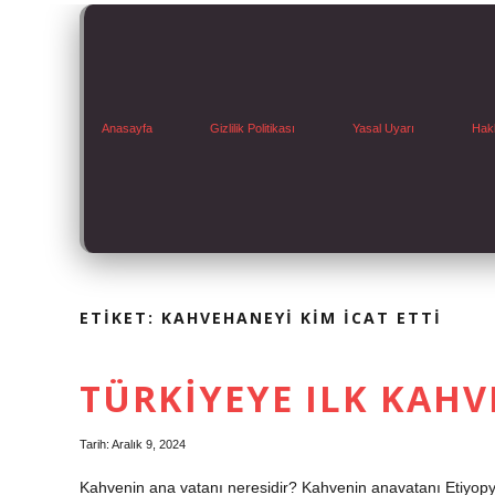
Anasayfa
Gizlilik Politikası
Yasal Uyarı
Hak
ETIKET:
KAHVEHANEYI KIM ICAT ETTI
TÜRKIYEYE ILK KAHV
Tarih: Aralık 9, 2024
Kahvenin ana vatanı neresidir? Kahvenin anavatanı Etiyopya