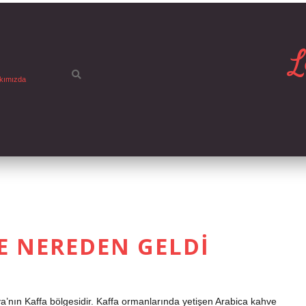
L
kımızda
E NEREDEN GELDI
’nın Kaffa bölgesidir. Kaffa ormanlarında yetişen Arabica kahve