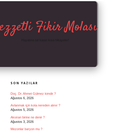
ezzetli Fikir Molası
Hayatına tat katan kısa hikayeler!
SIDEBAR
SON YAZILAR
Doç. Dr. Ahmet Gülmez kimdir ?
Ağustos 6, 2026
Avlanmak için kota nereden alınır ?
Ağustos 5, 2026
Aksiran birine ne denir ?
Ağustos 3, 2026
Mezonlar baryon mu ?