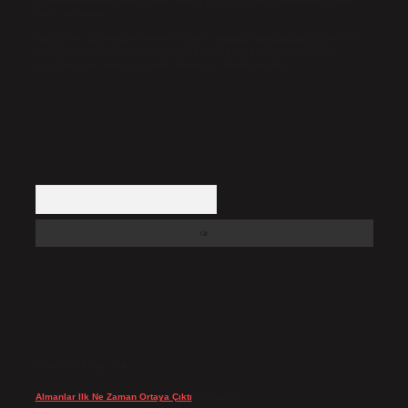
sorumluluğunu taşımakta olup, siteye üye olarak bu sorumluluğu kabul
etmiş sayılırlar.
Hukuka ve yasal düzenlemelere aykırı olduğunu düşündüğünüz içerikleri,
backlinkpanelicomtr@gmail.com
adresine bildirmeniz halinde, ilgili
içerikler yasal süre içerisinde sitemizden kaldırılacaktır.
Arama
SON YORUMLAR
Almanlar Ilk Ne Zaman Ortaya Çıktı
için
admin