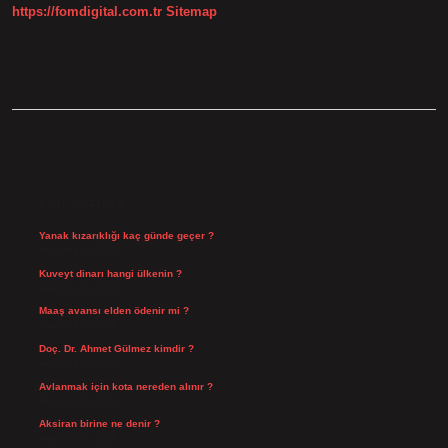
https://fomdigital.com.tr
Sitemap
SIDEBAR
SON YAZILAR
Yanak kızarıklığı kaç günde geçer ?
Ağustos 9, 2026
Kuveyt dinarı hangi ülkenin ?
Ağustos 8, 2026
Maaş avansı elden ödenir mi ?
Ağustos 7, 2026
Doç. Dr. Ahmet Gülmez kimdir ?
Ağustos 6, 2026
Avlanmak için kota nereden alınır ?
Ağustos 5, 2026
Aksiran birine ne denir ?
Ağustos 3, 2026