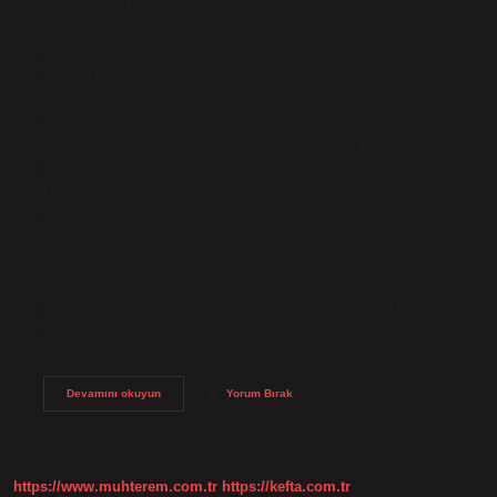
ardından yukarıdan çekilen çarpıcı görüntülerde,
Türkiye’nin kuzeybatısındaki İznik Gölü’nün artık
mükemmel berraklıktaki sularının dibinde, bazilika olarak
bilinen Romanesk tarzı kilise görülüyor. İznik Ayasofya
Kilisesi ne zaman yapıldı? Ayasofya (İznik)Genel
bilgilerKoordinatlar40°25′45″K 29°43′13″DAAdını aldığı
Kutsal Bilgelik, Üçlü Birliğin ikinci kişisi olan İsa Mesih’e
bir göndermedir.Başlangıç325)Yenilenme1065)10 satır daha
İznik ne ile meşhur? Antik kalıntılar, tarihi yapılar ve
müzeler arasında gezinirken geçmişe tanıklık edebilir ve
zamanda yolculuk yapıyormuş gibi hissedebilirsiniz. İznik,
İznik Gölü’nün dinginliği, çini atölyelerinin ustalığı, lezzet
duraklarının zenginliği ve doğal güzelliklerinin büyüsüyle
her ziyaretçisine unutulmaz bir deneyim sunuyor. İznikte
neler var? İznik’te mutlaka görmeniz…
İZnikte
Devamını okuyun
Yorum Bırak
Kilise
Var
Mı
https://www.muhterem.com.tr
https://kefta.com.tr