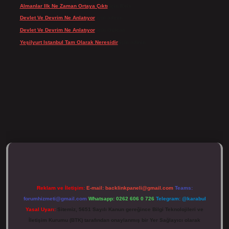
Almanlar Ilk Ne Zaman Ortaya Çıktı
için
Reis
Devlet Ve Devrim Ne Anlatıyor
için
admin
Devlet Ve Devrim Ne Anlatıyor
için
Gülcan
Yeşilyurt Istanbul Tam Olarak Neresidir
için
admin
ulipbett.net/
Reklam ve İletişim:
E-mail:
backlinkpaneli@gmail.com
Teams:
forumhizmeti@gmail.com
Whatsapp: 0262 606 0 726
Telegram: @karabul
Yasal Uyarı:
Sitemiz, 5651 Sayılı Kanun gereğince Bilgi Teknolojileri ve
İletişim Kurumu (BTK) tarafından onaylanmış bir Yer Sağlayıcı olarak