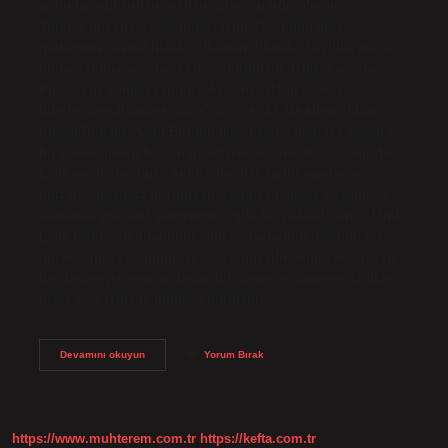
ardından yukarıdan çekilen çarpıcı görüntülerde,
Türkiye’nin kuzeybatısındaki İznik Gölü’nün artık
mükemmel berraklıktaki sularının dibinde, bazilika olarak
bilinen Romanesk tarzı kilise görülüyor. İznik Ayasofya
Kilisesi ne zaman yapıldı? Ayasofya (İznik)Genel
bilgilerKoordinatlar40°25′45″K 29°43′13″DAAdını aldığı
Kutsal Bilgelik, Üçlü Birliğin ikinci kişisi olan İsa Mesih’e
bir göndermedir.Başlangıç325)Yenilenme1065)10 satır daha
İznik ne ile meşhur? Antik kalıntılar, tarihi yapılar ve
müzeler arasında gezinirken geçmişe tanıklık edebilir ve
zamanda yolculuk yapıyormuş gibi hissedebilirsiniz. İznik,
İznik Gölü’nün dinginliği, çini atölyelerinin ustalığı, lezzet
duraklarının zenginliği ve doğal güzelliklerinin büyüsüyle
her ziyaretçisine unutulmaz bir deneyim sunuyor. İznikte
neler var? İznik’te mutlaka görmeniz…
İZnikte
Devamını okuyun
Yorum Bırak
Kilise
Var
Mı
https://www.muhterem.com.tr
https://kefta.com.tr