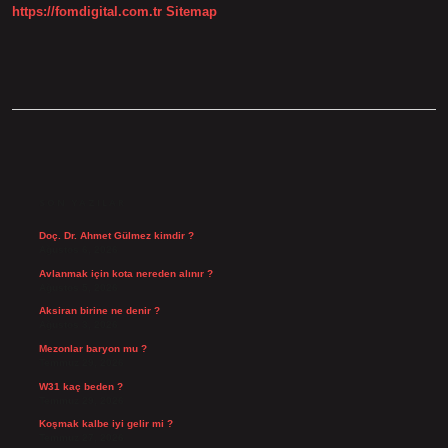
https://fomdigital.com.tr
Sitemap
SIDEBAR
SON YAZILAR
Doç. Dr. Ahmet Gülmez kimdir ?
Ağustos 6, 2026
Avlanmak için kota nereden alınır ?
Ağustos 5, 2026
Aksiran birine ne denir ?
Ağustos 3, 2026
Mezonlar baryon mu ?
Temmuz 29, 2026
W31 kaç beden ?
Temmuz 29, 2026
Koşmak kalbe iyi gelir mi ?
Temmuz 27, 2026