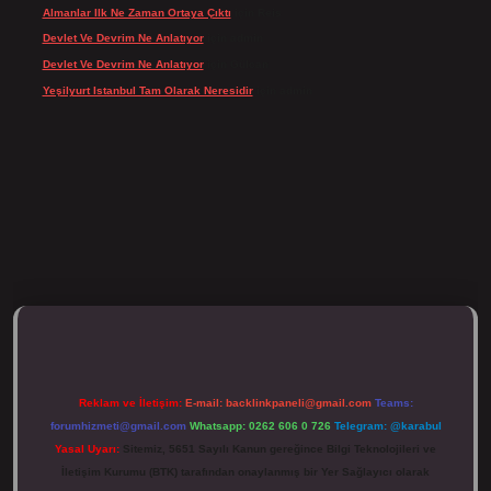
Almanlar Ilk Ne Zaman Ortaya Çıktı
için
Reis
Devlet Ve Devrim Ne Anlatıyor
için
admin
Devlet Ve Devrim Ne Anlatıyor
için
Gülcan
Yeşilyurt Istanbul Tam Olarak Neresidir
için
admin
tulipbett.net/
Reklam ve İletişim:
E-mail:
backlinkpaneli@gmail.com
Teams:
forumhizmeti@gmail.com
Whatsapp: 0262 606 0 726
Telegram: @karabul
Yasal Uyarı:
Sitemiz, 5651 Sayılı Kanun gereğince Bilgi Teknolojileri ve
İletişim Kurumu (BTK) tarafından onaylanmış bir Yer Sağlayıcı olarak