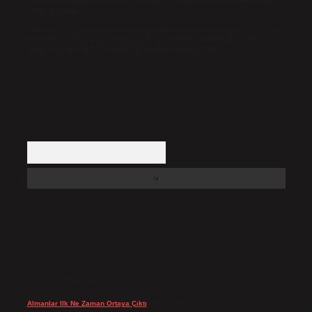
sorumluluğunu taşımakta olup, siteye üye olarak bu sorumluluğu kabul
etmiş sayılırlar.
Hukuka ve yasal düzenlemelere aykırı olduğunu düşündüğünüz içerikleri,
backlinkpanelicomtr@gmail.com
adresine bildirmeniz halinde, ilgili
içerikler yasal süre içerisinde sitemizden kaldırılacaktır.
Arama
SON YORUMLAR
Almanlar Ilk Ne Zaman Ortaya Çıktı
için
admin