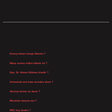
SIDEBAR
SON YAZILAR
Kuveyt dinarı hangi ülkenin ?
Ağustos 8, 2026
Maaş avansı elden ödenir mi ?
Ağustos 7, 2026
Doç. Dr. Ahmet Gülmez kimdir ?
Ağustos 6, 2026
Avlanmak için kota nereden alınır ?
Ağustos 5, 2026
Aksiran birine ne denir ?
Ağustos 3, 2026
Mezonlar baryon mu ?
Temmuz 29, 2026
W31 kaç beden ?