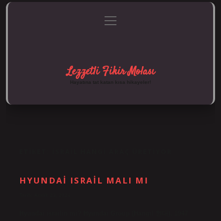
menüyü
Anasayfa
Gizlilik Politikası
Yasal Uyarı
aç
Hakkımızda
Lezzetli Fikir Molası
Hayatına tat katan kısa hikayeler!
ETIKET:
İSRAIL HANGI ARAÇ ÜRETIYOR
HYUNDAI ISRAIL MALI MI
Tarih: Aralık 23, 2024
Hyundai israilin mi? Hyundai Group (Hangıl 현대), 1947