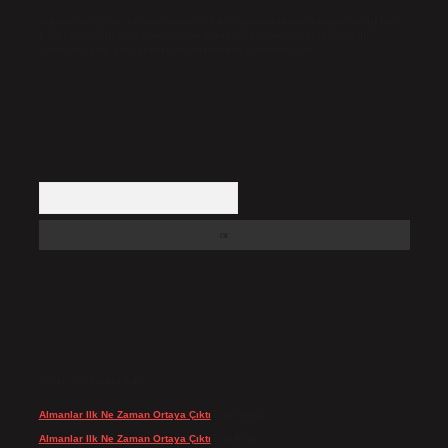
Hukuka ve yasal düzenlemelere aykırı olduğunu düşündüğünüz içerikleri,
backlinkpanelicomtr@gmail.com
adresine bildirmeniz halinde, ilgili
içerikler yasal süre içerisinde sitemizden kaldırılacaktır.
Arama
SON YORUMLAR
Almanlar Ilk Ne Zaman Ortaya Çıktı
için
admin
Almanlar Ilk Ne Zaman Ortaya Çıktı
için
Reis