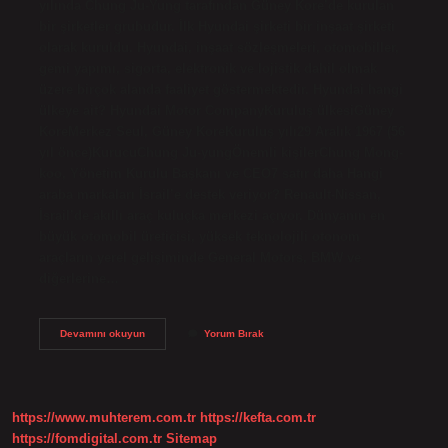
yılında Chung Ju-Yung tarafından Güney Kore’de kurulan
bir şirketler grubudur. İlk Hyundai şirketi bir inşaat şirketi
olarak kuruldu. Hyundai, inşaat sözleşmeleri, otomobiller,
gemi yapımı, sigorta, elektronik ve lojistik dahil olmak
üzere birçok alanda faaliyet göstermektedir. Hyundai hangi
ülkeye ait? Hyundai Motor CompanyKuruluş ülkesiGüney
KoreMerkez Seul, Güney KoreKuruluş yılı29 Aralık 1967 (56
yıl önce)KurucuChung Ju-yungÖnemli kişilerChung Mong-
koo, Yönetim Kurulu Başkanı ve CEO7 satır daha Hangi
araba markaları İsrail’e destek veriyor? Renault-Nissan,
İsrail’de akıllı araç kuluçka merkezi açıyor. Dünyanın en
büyük otomobil üreticisi, yüksek teknolojili otonom
araçların yerel gelişiminde General Motors, BMW ve
diğerlerine…
Hyundai
Devamını okuyun
Yorum Bırak
Israil
Malı
Mı
https://www.muhterem.com.tr
https://kefta.com.tr
https://fomdigital.com.tr
Sitemap