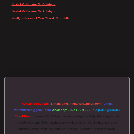
Devlet Ve Devrim Ne Anlatıyor
için
admin
Devlet Ve Devrim Ne Anlatıyor
için
Gülcan
Yeşilyurt Istanbul Tam Olarak Neresidir
için
admin
ulipbett.net/
Reklam ve İletişim:
E-mail:
backlinkpaneli@gmail.com
Teams:
forumhizmeti@gmail.com
Whatsapp: 0262 606 0 726
Telegram: @karabul
Yasal Uyarı:
Sitemiz, 5651 Sayılı Kanun gereğince Bilgi Teknolojileri ve
İletişim Kurumu (BTK) tarafından onaylanmış bir Yer Sağlayıcı olarak
hizmet vermektedir. Bu nedenle, sitedeki içerikleri proaktif olarak