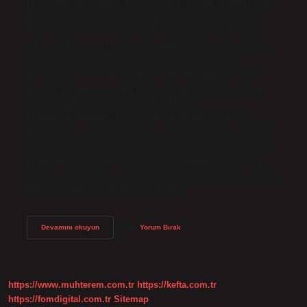
İsmail Bursalı kimdir? H. 9 Zilkâde 1137 / 20 Temmuz 1725,
Bursa), mutasavvıf, Celvetî şeyhi, yorumcu, şair. Tefsir,
hadis, tasavvuf, şiir, vaaz ve dil bilgisi gibi birçok alanda
çok sayıda eser yazmıştır. Yaşadığı döneme göre oldukça
sade bir üslup ve dil kullanmıştır. Gazeteci Orhan
Bursalı’nın eşi kimdir? Şebnem Bursalı (doğum Orhan
Bursalı’nın babası kimdir? Orhan GaziOrhan Orhan Gazi
اورخان غازیBabaOsman GaziAnneMalhun
HatunDinİslamİmza13 satır daha Milletvekili Şebnem
Bursalı hangi partiden? Adalet ve Kalkınma PartisiŞebnem
Bursalı / Parti Bursalı Şuca kimdir? Bursalı Şüca kimdir?
Harmancık ilçesinde doğan Şüca, Ok Meydanı’nda ünlü
keman sanatçılarıyla yaptığı müsabakanın ardından uzaktan
tekniği ve becerisiyle 26 yaşındayken…
Şebnem
Devamını okuyun
Yorum Bırak
Bursalı
Babası
Kim
https://www.muhterem.com.tr
https://kefta.com.tr
https://fomdigital.com.tr
Sitemap