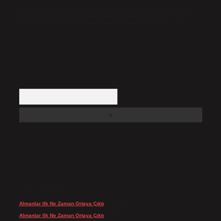
Hukuka ve yasal düzenlemelere aykırı olduğunu düşündüğünüz içerikleri,
backlinkpanelicomtr@gmail.com
adresine bildirmeniz halinde, ilgili
içerikler yasal süre içerisinde sitemizden kaldırılacaktır.
Arama
SON YORUMLAR
Almanlar Ilk Ne Zaman Ortaya Çıktı
için
admin
Almanlar Ilk Ne Zaman Ortaya Çıktı
için
Reis