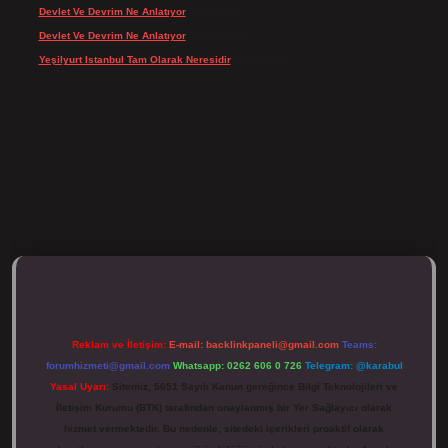
Devlet Ve Devrim Ne Anlatıyor
için
admin
Devlet Ve Devrim Ne Anlatıyor
için
Gülcan
Yeşilyurt Istanbul Tam Olarak Neresidir
için
admin
ttps://tulipbett.net/
Reklam ve İletişim:
E-mail:
backlinkpaneli@gmail.com
Teams:
forumhizmeti@gmail.com
Whatsapp: 0262 606 0 726
Telegram: @karabul
Yasal Uyarı:
Sitemiz, 5651 Sayılı Kanun gereğince Bilgi Teknolojileri ve
İletişim Kurumu (BTK) tarafından onaylanmış bir Yer Sağlayıcı olarak
hizmet vermektedir. Bu nedenle, sitedeki içerikleri proaktif olarak