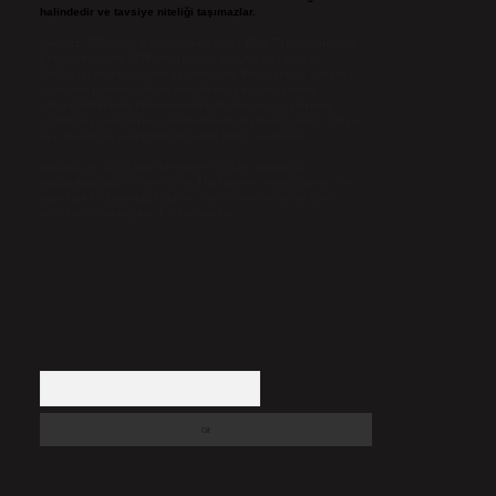
halindedir ve tavsiye niteliği taşımazlar.
Sitemiz, 5651 Sayılı Kanun gereğince Bilgi Teknolojileri ve
İletişim Kurumu (BTK) tarafından onaylanmış bir Yer
Sağlayıcı olarak hizmet vermektedir. Bu nedenle, sitedeki
içerikleri proaktif olarak denetleme veya araştırma
yükümlülüğümüz bulunmamaktadır. Ancak, üyelerimiz
yazdıkları içeriklerin sorumluluğunu taşımakta olup, siteye
üye olarak bu sorumluluğu kabul etmiş sayılırlar.
Hukuka ve yasal düzenlemelere aykırı olduğunu
düşündüğünüz içerikleri,
backlinkpanelicomtr@gmail.com
adresine bildirmeniz halinde, ilgili içerikler yasal süre
içerisinde sitemizden kaldırılacaktır.
Arama