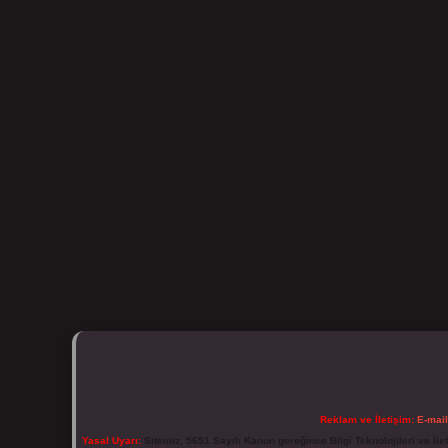
Reklam ve İletişim:
E-mai
Yasal Uyarı:
Sitemiz, 5651 Sayılı Kanun gereğince Bilgi Teknolojileri ve İl