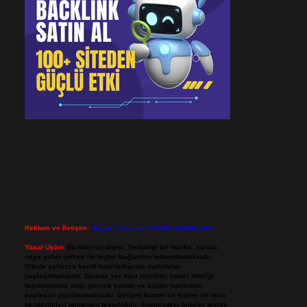
Reklam ve İletişim:
Skype: live:.cid.575569c608265c69
Yasal Uyarı:
Bu internet sitesi, herhangi bir marka, kurum
veya şahıs şirketi ile hiçbir bağlantısı bulunmamaktadır.
Sitede yalnızca kendi hazırladığımız makaleler
paylaşılmaktadır. Burada yer alan içerikler haber niteliği
taşımamakta olup, gerçek kurum ve kişiler hakkında
paylaşım yapılmamaktadır. Gerçek kurum ve kişiler ile isim
benzerlikleri tamamen tesadüfidir. Sitemizdeki bilgiler taslak