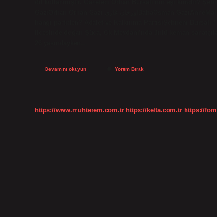
dil kullanmıştır. Gazeteci Orhan Bursalı’nın eşi kimdir? Ş
GaziOrhan Orhan Gazi اورخان غازیBabaOsman GaziAnneMalhun HatunDinİslamİmza13 satır daha Milletvekili Şebnem Bursalı
hangi partiden? Adalet ve Kalkınma PartisiŞebnem Bursalı /
ilçesinde doğan Şüca, Ok Meydanı’nda ünlü keman sanatçılar
26 yaşındayken…
Şebnem
Devamını okuyun
Yorum Bırak
Bursalı
Babası
Kim
https://www.muhterem.com.tr
https://kefta.com.tr
https://fom