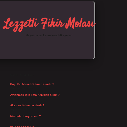
Lezzetli Fikir Molası
Hayatına tat katan kısa hikayeler!
SIDEBAR
https://tulipbett.net
SON YAZILAR
Doç. Dr. Ahmet Gülmez kimdir ?
Ağustos 6, 2026
Avlanmak için kota nereden alınır ?
Ağustos 5, 2026
Aksiran birine ne denir ?
Ağustos 3, 2026
Mezonlar baryon mu ?
Temmuz 29, 2026
W31 kaç beden ?