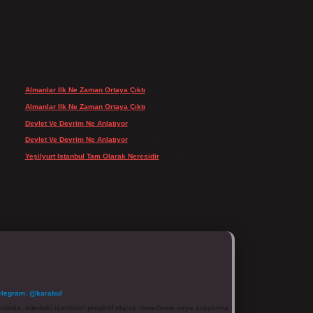
SON YORUMLAR
Almanlar Ilk Ne Zaman Ortaya Çıktı
için
admin
Almanlar Ilk Ne Zaman Ortaya Çıktı
için
Reis
Devlet Ve Devrim Ne Anlatıyor
için
admin
Devlet Ve Devrim Ne Anlatıyor
için
Gülcan
Yeşilyurt Istanbul Tam Olarak Neresidir
için
admin
elegram: @karabul
denle, sitedeki içerikleri proaktif olarak denetleme veya araştırma