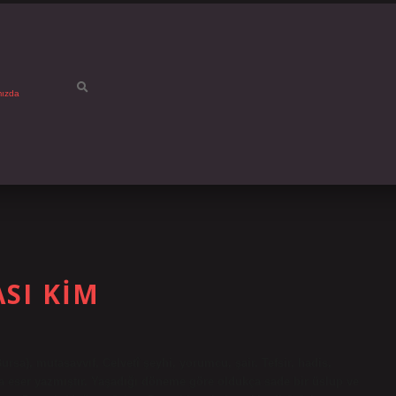
mızda
SI KIM
rsa), mutasavvıf, Celvetî şeyhi, yorumcu, şair. Tefsir, hadis,
yıda eser yazmıştır. Yaşadığı döneme göre oldukça sade bir üslup ve