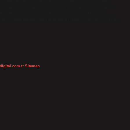
ebnem Bursalı (doğum Orhan Bursalı’nın babası kimdir? Orhan
 Parti Bursalı Şuca kimdir? Bursalı Şüca kimdir? Harmancık
ıyla yaptığı müsabakanın ardından uzaktan tekniği ve becerisiyle
digital.com.tr
Sitemap