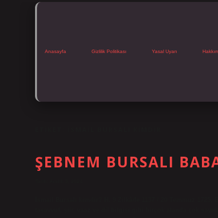
Anasayfa
Gizlilik Politikası
Yasal Uyarı
Hakkı
ETIKET:
İSMAIL BURSALI KIMDIR
ŞEBNEM BURSALI BABA
Tarih: Aralık 5, 2024
İsmail Bursalı kimdir? H. 9 Zilkâde 1137 / 20 Temmuz 1725, Bu
tasavvuf, şiir, vaaz ve dil bilgisi gibi birçok alanda çok sa