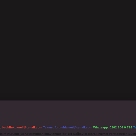
l:
backlinkpaneli@gmail.com
Teams:
forumhizmeti@gmail.com
Whatsapp: 0262 606 0 726
T
etişim Kurumu (BTK) tarafından onaylanmış bir Yer Sağlayıcı olarak hizmet vermektedir. Bu ne