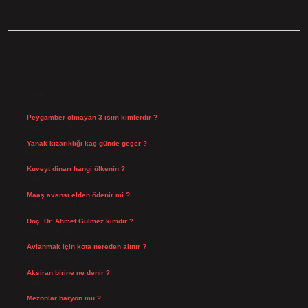
SIDEBAR
SON YAZILAR
Peygamber olmayan 3 isim kimlerdir ?
Ağustos 10, 2026
Yanak kızarıklığı kaç günde geçer ?
Ağustos 9, 2026
Kuveyt dinarı hangi ülkenin ?
Ağustos 8, 2026
Maaş avansı elden ödenir mi ?
Ağustos 7, 2026
Doç. Dr. Ahmet Gülmez kimdir ?
Ağustos 6, 2026
Avlanmak için kota nereden alınır ?
Ağustos 5, 2026
Aksiran birine ne denir ?
Ağustos 3, 2026
Mezonlar baryon mu ?
Temmuz 29, 2026