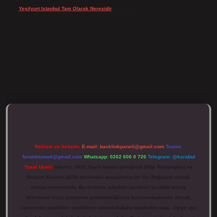
Yeşilyurt Istanbul Tam Olarak Neresidir
için
admin
ulipbett.net/
Reklam ve İletişim:
E-mail:
backlinkpaneli@gmail.com
Teams:
forumhizmeti@gmail.com
Whatsapp: 0262 606 0 726
Telegram: @karabul
Yasal Uyarı:
Sitemiz, 5651 Sayılı Kanun gereğince Bilgi Teknolojileri ve
İletişim Kurumu (BTK) tarafından onaylanmış bir Yer Sağlayıcı olarak
hizmet vermektedir. Bu nedenle, sitedeki içerikleri proaktif olarak
denetleme veya araştırma yükümlülüğümüz bulunmamaktadır. Ancak,
üyelerimiz yazdıkları içeriklerin sorumluluğunu taşımakta olup, siteye üye