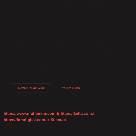
2024 burs ücreti ne kadar? Yüksek lisans öğrencilerine
verilen burs miktarı 13 bin 500 TL’den 16 bin 500 TL’ye
çıkarılırken, doktora öğrencilerine verilen burs miktarı ise
20 bin TL’den 24 bin TL’ye çıkarıldı. 2024-2025 lise
bursluluk parası ne kadar? Burs parası en son Temmuz-
Aralık aylarında 863 TL olarak ödendi. Burs ücreti %30
artırılırsa 258 TL artarak 1.121 TL’ye çıkıyor. Burs ücreti %40
artırılırsa 345 TL artarak 1.208 TL’ye çıkıyor. 2024 bursluluk
parası ne zaman yatar? Burs ücreti ödemeleri (IOKBS)
şehirden şehre değişmektedir. Burslar her ayın 25’ine kadar
hesaplara aktarılır. PYBS bursları e-Okul üzerinden talep
edilebilir. Bazı öğrencilere ödemeler ayın 24’ünde…
Bursluluk
Devamını okuyun
Yorum Bırak
Parası
Ne
Kadar
2024
2025
https://www.muhterem.com.tr
https://kefta.com.tr
https://fomdigital.com.tr
Sitemap