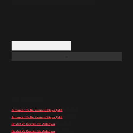
içerikler yasal süre içerisinde sitemizden kaldırılacaktır.
Arama
SON YORUMLAR
Almanlar Ilk Ne Zaman Ortaya Çıktı
için
admin
Almanlar Ilk Ne Zaman Ortaya Çıktı
için
Reis
Devlet Ve Devrim Ne Anlatıyor
için
admin
Devlet Ve Devrim Ne Anlatıyor
için
Gülcan