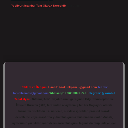
Yeşilyurt Istanbul Tam Olarak Neresidir
için
admin
ulipbett.net/
Reklam ve İletişim:
E-mail:
backlinkpaneli@gmail.com
Teams:
forumhizmeti@gmail.com
Whatsapp: 0262 606 0 726
Telegram: @karabul
Yasal Uyarı:
Sitemiz, 5651 Sayılı Kanun gereğince Bilgi Teknolojileri ve
İletişim Kurumu (BTK) tarafından onaylanmış bir Yer Sağlayıcı olarak
hizmet vermektedir. Bu nedenle, sitedeki içerikleri proaktif olarak
denetleme veya araştırma yükümlülüğümüz bulunmamaktadır. Ancak,
üyelerimiz yazdıkları içeriklerin sorumluluğunu taşımakta olup, siteye üye