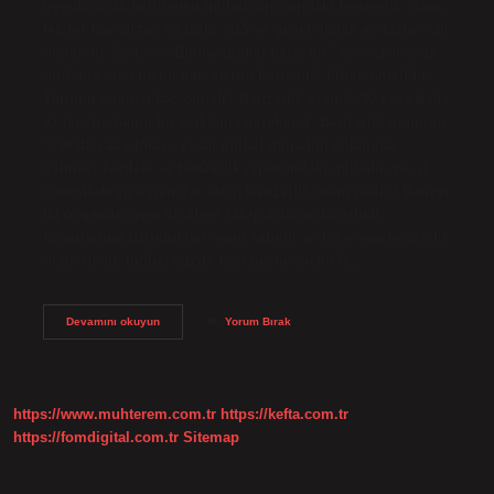
uygulanarak belirlenen intihal raporundaki benzerlik oranı,
tek bir kaynaktan en fazla %15 ve genel olarak en fazla %30
olmalıdır. Sadece “Bibliyografiyi hariç tut” ve “%1’den az
örtüşme olan metin parçalarını hariç tut” filtrelenmelidir.
Turnitin sonucu kaç olmalı? Benzerlik oranı %30 veya daha
az ise, herhangi bir açıklama gerekmez. Benzerlik oranının
%30’dan az olması, yasal intihal olmadığı anlamına
gelmez. Tezdeki ve benzerlik raporundaki intihalin yasal
sorumluluğu öğrenciye aittir. Benzerlik oranı nedir? Benzer
iki üçgende, aynı ölçülere sahip açıların karşılıklı
kenarlarının uzunlukları oranı sabittir ve bu orana benzerlik
oranı denir. İntihal yüzde kaçı geçmemeli? 5.…
Benzerlik
Devamını okuyun
Yorum Bırak
Kaç
Olmalı
https://www.muhterem.com.tr
https://kefta.com.tr
https://fomdigital.com.tr
Sitemap