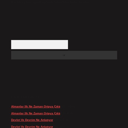
içerikler yasal süre içerisinde sitemizden kaldırılacaktır.
Arama
SON YORUMLAR
Almanlar Ilk Ne Zaman Ortaya Çıktı
için
admin
Almanlar Ilk Ne Zaman Ortaya Çıktı
için
Reis
Devlet Ve Devrim Ne Anlatıyor
için
admin
Devlet Ve Devrim Ne Anlatıyor
için
Gülcan