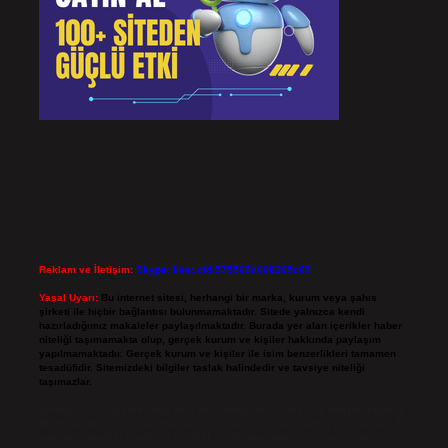
Reklam ve İletişim:
Skype: live:.cid.575569c608265c69
Yasal Uyarı:
Bu internet sitesi, herhangi bir marka, kurum veya şahıs
şirketi ile hiçbir bağlantısı bulunmamaktadır. Sitede yalnızca kendi
hazırladığımız makaleler paylaşılmaktadır. Burada yer alan içerikler haber
niteliği taşımamakta olup, gerçek kurum ve kişiler hakkında paylaşım
yapılmamaktadır. Gerçek kurum ve kişiler ile isim benzerlikleri tamamen
tesadüfidir. Sitemizdeki bilgiler taslak halindedir ve tavsiye niteliği
taşımazlar.
Sitemiz, 5651 Sayılı Kanun gereğince Bilgi Teknolojileri ve İletişim Kurumu
(BTK) tarafından onaylanmış bir Yer Sağlayıcı olarak hizmet vermektedir. Bu
nedenle, sitedeki içerikleri proaktif olarak denetleme veya araştırma