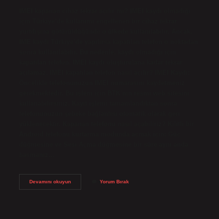
IMEI kapanan cihaz tekrar açılır mı? IMEI kaydı olmadığı
için Türkiye’de kullanımı engellenen bir cihaz tekrar
yurtdışına götürüldüğünde o ülkede kullanılabilir. Ancak,
IME kaydı Türkiye’de yapılırsa kapatılan telefon o noktadan
sonra kullanılabilir. Bu nedenle, kaydı olmadığı için
kapatılan telefon, IMEI kaydı oluşturulana kadar tekrar
açılamaz. IMEI kapatılan telefon nasıl açılır? IMEI Kaydı:
Öncelikle telefonunuzun IMEI numarasını kaydetmeniz
gerekmektedir. Bu işlem için BTK’nın resmi web sitesini
kullanabilirsiniz. Kayıt işlemi tamamlandıktan sonra
telefonunuzun şebeke bağlantısı otomatik olarak geri
yüklenecektir. Kapanan telefonu nasıl açabiliriz? Kilitli bir
Android telefonu kurtarma modunda açmak için: Güç
düğmesine ve Sesi Açma düğmesine bir süre aynı anda
basmanız…
Imei
Devamını okuyun
Yorum Bırak
Kapatılan
Cihaz
Nasıl
Açılır