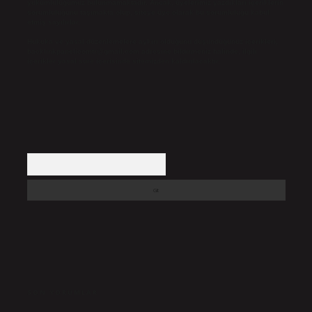
yükümlülüğümüz bulunmamaktadır. Ancak, üyelerimiz yazdıkları içeriklerin
sorumluluğunu taşımakta olup, siteye üye olarak bu sorumluluğu kabul
etmiş sayılırlar.
Hukuka ve yasal düzenlemelere aykırı olduğunu düşündüğünüz içerikleri,
backlinkpanelicomtr@gmail.com
adresine bildirmeniz halinde, ilgili
içerikler yasal süre içerisinde sitemizden kaldırılacaktır.
Arama
SON YORUMLAR