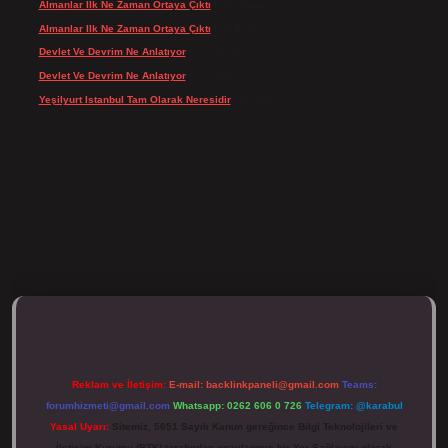
Almanlar Ilk Ne Zaman Ortaya Çıktı
için
admin
Almanlar Ilk Ne Zaman Ortaya Çıktı
için
Reis
Devlet Ve Devrim Ne Anlatıyor
için
admin
Devlet Ve Devrim Ne Anlatıyor
için
Gülcan
Yeşilyurt Istanbul Tam Olarak Neresidir
için
admin
ulipbett.net/
Reklam ve İletişim:
E-mail:
backlinkpaneli@gmail.com
Teams:
forumhizmeti@gmail.com
Whatsapp: 0262 606 0 726
Telegram: @karabul
Yasal Uyarı:
Sitemiz, 5651 Sayılı Kanun gereğince Bilgi Teknolojileri ve
İletişim Kurumu (BTK) tarafından onaylanmış bir Yer Sağlayıcı olarak