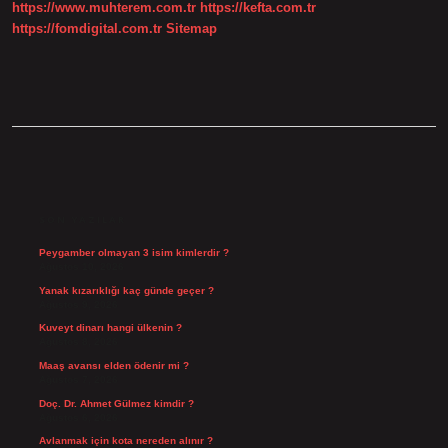
https://www.muhterem.com.tr
https://kefta.com.tr
https://fomdigital.com.tr
Sitemap
SIDEBAR
SON YAZILAR
Peygamber olmayan 3 isim kimlerdir ?
Ağustos 10, 2026
Yanak kızarıklığı kaç günde geçer ?
Ağustos 9, 2026
Kuveyt dinarı hangi ülkenin ?
Ağustos 8, 2026
Maaş avansı elden ödenir mi ?
Ağustos 7, 2026
Doç. Dr. Ahmet Gülmez kimdir ?
Ağustos 6, 2026
Avlanmak için kota nereden alınır ?