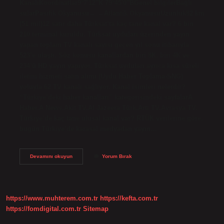
KanalıKoordinatlar9°7′12″K 79°45′0″BGenel bilgilerBağlı
sularPasifik Okyanusu→ ←Atlantik OkyanusuUzunluk82 km
(51 mil)12 satır daha Türksat’ta kaç tane kanal var? 6 bin
210 terminal kuruldu. Türksat uyduları üzerinden yayın
yapan toplam TV kanalı sayısı geçen yıl sonu itibarıyla
523’e ulaştı. Söz konusu kanallardan biri 8K, biri 4K ve
234’ü HD yayın yapıyor. Türksat uyduları ayrıca kısa süreli
iletim hizmeti satın alımı (Uydu Haber Toplama-SNG)
yoluyla 62 TV kanalı sağlıyor. Kanal isimleri nelerdir?
“Türkiye’deki haber kanalları” kategorisindeki sayfalarA
Haber.A News.Akit TV.Al Jazeera Türk.Artı TV.Avrasya TV.
Türkiye’de kaç tane ulusal kanal var? RTÜK verilerine göre,
bugün Türkiye’de karasal medyadan yayın…
Kaç
Devamını okuyun
Yorum Bırak
Tane
Kanal
Vardır
https://www.muhterem.com.tr
https://kefta.com.tr
https://fomdigital.com.tr
Sitemap