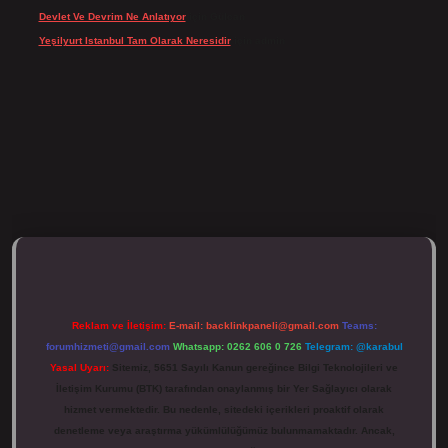
Devlet Ve Devrim Ne Anlatıyor
için
Gülcan
Yeşilyurt Istanbul Tam Olarak Neresidir
için
admin
/tulipbett.net/
Reklam ve İletişim:
E-mail:
backlinkpaneli@gmail.com
Teams:
forumhizmeti@gmail.com
Whatsapp: 0262 606 0 726
Telegram: @karabul
Yasal Uyarı:
Sitemiz, 5651 Sayılı Kanun gereğince Bilgi Teknolojileri ve
İletişim Kurumu (BTK) tarafından onaylanmış bir Yer Sağlayıcı olarak
hizmet vermektedir. Bu nedenle, sitedeki içerikleri proaktif olarak
denetleme veya araştırma yükümlülüğümüz bulunmamaktadır. Ancak,