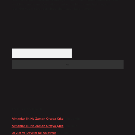
Hukuka ve yasal düzenlemelere aykırı olduğunu düşündüğünüz içerikleri,
backlinkpanelicomtr@gmail.com
adresine bildirmeniz halinde, ilgili
içerikler yasal süre içerisinde sitemizden kaldırılacaktır.
Arama
SON YORUMLAR
Almanlar Ilk Ne Zaman Ortaya Çıktı
için
admin
Almanlar Ilk Ne Zaman Ortaya Çıktı
için
Reis
Devlet Ve Devrim Ne Anlatıyor
için
admin