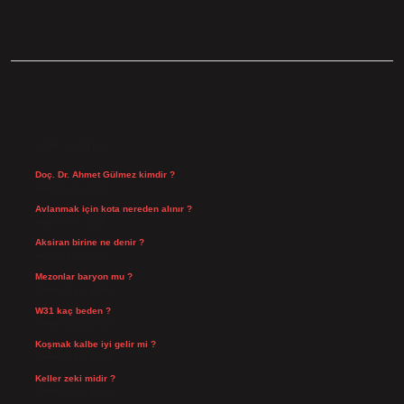
SIDEBAR
SON YAZILAR
Doç. Dr. Ahmet Gülmez kimdir ?
Ağustos 6, 2026
Avlanmak için kota nereden alınır ?
Ağustos 5, 2026
Aksiran birine ne denir ?
Ağustos 3, 2026
Mezonlar baryon mu ?
Temmuz 29, 2026
W31 kaç beden ?
Temmuz 29, 2026
Koşmak kalbe iyi gelir mi ?
Temmuz 27, 2026
Keller zeki midir ?
Temmuz 25, 2026