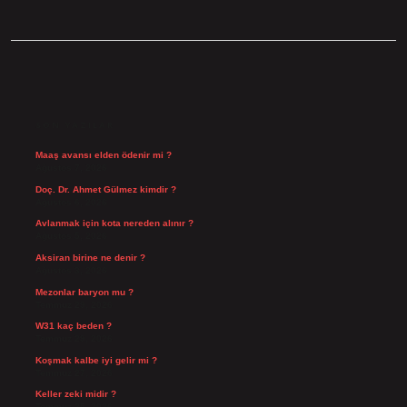
SIDEBAR
SON YAZILAR
Maaş avansı elden ödenir mi ?
Ağustos 7, 2026
Doç. Dr. Ahmet Gülmez kimdir ?
Ağustos 6, 2026
Avlanmak için kota nereden alınır ?
Ağustos 5, 2026
Aksiran birine ne denir ?
Ağustos 3, 2026
Mezonlar baryon mu ?
Temmuz 29, 2026
W31 kaç beden ?
Temmuz 29, 2026
Koşmak kalbe iyi gelir mi ?
Temmuz 27, 2026
Keller zeki midir ?
Temmuz 25, 2026