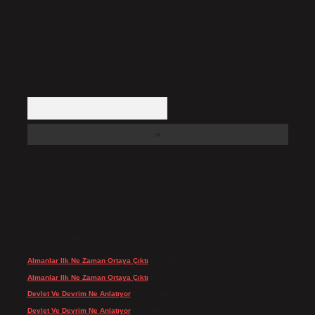
içerikler yasal süre içerisinde sitemizden kaldırılacaktır.
Arama
SON YORUMLAR
Almanlar Ilk Ne Zaman Ortaya Çıktı
için
admin
Almanlar Ilk Ne Zaman Ortaya Çıktı
için
Reis
Devlet Ve Devrim Ne Anlatıyor
için
admin
Devlet Ve Devrim Ne Anlatıyor
için
Gülcan