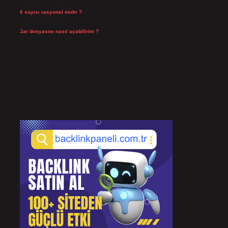
6 sayısı rasyonel midir ?
Temmuz 24, 2026
Jar dosyasını nasıl açabilirim ?
Temmuz 23, 2026