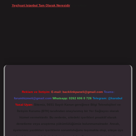
Yeşilyurt Istanbul Tam Olarak Neresidir
için
admin
ulipbett.net/
Reklam ve İletişim:
E-mail:
backlinkpaneli@gmail.com
Teams:
forumhizmeti@gmail.com
Whatsapp: 0262 606 0 726
Telegram: @karabul
Yasal Uyarı:
Sitemiz, 5651 Sayılı Kanun gereğince Bilgi Teknolojileri ve
İletişim Kurumu (BTK) tarafından onaylanmış bir Yer Sağlayıcı olarak
hizmet vermektedir. Bu nedenle, sitedeki içerikleri proaktif olarak
denetleme veya araştırma yükümlülüğümüz bulunmamaktadır. Ancak,
üyelerimiz yazdıkları içeriklerin sorumluluğunu taşımakta olup, siteye üye