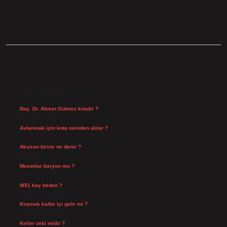
SIDEBAR
SON YAZILAR
Doç. Dr. Ahmet Gülmez kimdir ?
Ağustos 6, 2026
Avlanmak için kota nereden alınır ?
Ağustos 5, 2026
Aksiran birine ne denir ?
Ağustos 3, 2026
Mezonlar baryon mu ?
Temmuz 29, 2026
W31 kaç beden ?
Temmuz 29, 2026
Koşmak kalbe iyi gelir mi ?
Temmuz 27, 2026
Keller zeki midir ?