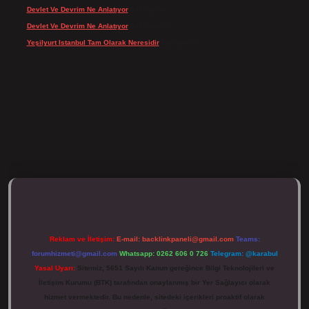
Devlet Ve Devrim Ne Anlatıyor
için
admin
Devlet Ve Devrim Ne Anlatıyor
için
Gülcan
Yeşilyurt Istanbul Tam Olarak Neresidir
için
admin
tulipbett.net/
Reklam ve İletişim:
E-mail:
backlinkpaneli@gmail.com
Teams:
forumhizmeti@gmail.com
Whatsapp: 0262 606 0 726
Telegram: @karabul
Yasal Uyarı:
Sitemiz, 5651 Sayılı Kanun gereğince Bilgi Teknolojileri ve
İletişim Kurumu (BTK) tarafından onaylanmış bir Yer Sağlayıcı olarak
hizmet vermektedir. Bu nedenle, sitedeki içerikleri proaktif olarak