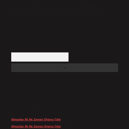
Hukuka ve yasal düzenlemelere aykırı olduğunu düşündüğünüz içerikleri,
backlinkpanelicomtr@gmail.com
adresine bildirmeniz halinde, ilgili
içerikler yasal süre içerisinde sitemizden kaldırılacaktır.
Arama
SON YORUMLAR
Almanlar Ilk Ne Zaman Ortaya Çıktı
için
admin
Almanlar Ilk Ne Zaman Ortaya Çıktı
için
Reis