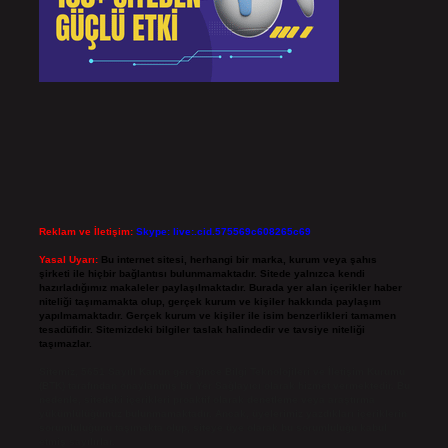
Reklam ve İletişim:
Skype: live:.cid.575569c608265c69
Yasal Uyarı:
Bu internet sitesi, herhangi bir marka, kurum veya şahıs
şirketi ile hiçbir bağlantısı bulunmamaktadır. Sitede yalnızca kendi
hazırladığımız makaleler paylaşılmaktadır. Burada yer alan içerikler haber
niteliği taşımamakta olup, gerçek kurum ve kişiler hakkında paylaşım
yapılmamaktadır. Gerçek kurum ve kişiler ile isim benzerlikleri tamamen
tesadüfidir. Sitemizdeki bilgiler taslak halindedir ve tavsiye niteliği
taşımazlar.
Sitemiz, 5651 Sayılı Kanun gereğince Bilgi Teknolojileri ve İletişim Kurumu
(BTK) tarafından onaylanmış bir Yer Sağlayıcı olarak hizmet vermektedir. Bu
nedenle, sitedeki içerikleri proaktif olarak denetleme veya araştırma
yükümlülüğümüz bulunmamaktadır. Ancak, üyelerimiz yazdıkları içeriklerin
sorumluluğunu taşımakta olup, siteye üye olarak bu sorumluluğu kabul
etmiş sayılırlar.