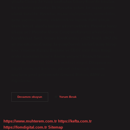
yılında Chung Ju-Yung tarafından Güney Kore’de kurulan
bir şirketler grubudur. İlk Hyundai şirketi bir inşaat şirketi
olarak kuruldu. Hyundai, inşaat sözleşmeleri, otomobiller,
gemi yapımı, sigorta, elektronik ve lojistik dahil olmak
üzere birçok alanda faaliyet göstermektedir. Hyundai hangi
ülkeye ait? Hyundai Motor CompanyKuruluş ülkesiGüney
KoreMerkez Seul, Güney KoreKuruluş yılı29 Aralık 1967 (56
yıl önce)KurucuChung Ju-yungÖnemli kişilerChung Mong-
koo, Yönetim Kurulu Başkanı ve CEO7 satır daha Hangi
araba markaları İsrail’e destek veriyor? Renault-Nissan,
İsrail’de akıllı araç kuluçka merkezi açıyor. Dünyanın en
büyük otomobil üreticisi, yüksek teknolojili otonom
araçların yerel gelişiminde General Motors, BMW ve
diğerlerine…
Hyundai
Devamını okuyun
Yorum Bırak
Israil
Malı
Mı
https://www.muhterem.com.tr
https://kefta.com.tr
https://fomdigital.com.tr
Sitemap