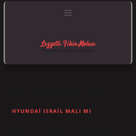
menüyü
Anasayfa
Gizlilik Politikası
Yasal Uyarı
aç
Hakkımızda
Lezzetli Fikir Molası
Hayatına tat katan kısa hikayeler!
ETIKET:
HONDA VE HYUNDAI AYNI MI
HYUNDAI ISRAIL MALI MI
Tarih: Aralık 23, 2024
Hyundai israilin mi? Hyundai Group (Hangıl 현대), 1947