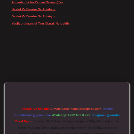
Almanlar Ilk Ne Zaman Ortaya Çıktı
için
Reis
Devlet Ve Devrim Ne Anlatıyor
için
admin
Devlet Ve Devrim Ne Anlatıyor
için
Gülcan
Yeşilyurt Istanbul Tam Olarak Neresidir
için
admin
ulipbett.net/
Reklam ve İletişim:
E-mail:
backlinkpaneli@gmail.com
Teams:
forumhizmeti@gmail.com
Whatsapp: 0262 606 0 726
Telegram: @karabul
Yasal Uyarı:
Sitemiz, 5651 Sayılı Kanun gereğince Bilgi Teknolojileri ve
İletişim Kurumu (BTK) tarafından onaylanmış bir Yer Sağlayıcı olarak
hizmet vermektedir. Bu nedenle, sitedeki içerikleri proaktif olarak