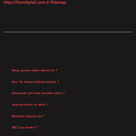
https://fomdigital.com.tr
Sitemap
SIDEBAR
SON YAZILAR
Maaş avansı elden ödenir mi ?
Ağustos 7, 2026
Doç. Dr. Ahmet Gülmez kimdir ?
Ağustos 6, 2026
Avlanmak için kota nereden alınır ?
Ağustos 5, 2026
Aksiran birine ne denir ?
Ağustos 3, 2026
Mezonlar baryon mu ?
Temmuz 29, 2026
W31 kaç beden ?
Temmuz 29, 2026