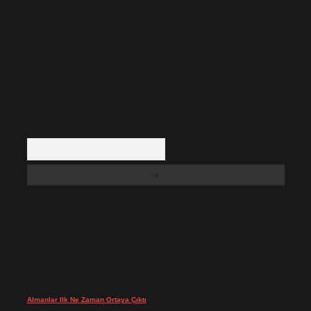
etmiş sayılırlar.
Hukuka ve yasal düzenlemelere aykırı olduğunu düşündüğünüz içerikleri,
backlinkpanelicomtr@gmail.com
adresine bildirmeniz halinde, ilgili
içerikler yasal süre içerisinde sitemizden kaldırılacaktır.
Arama
SON YORUMLAR
Almanlar Ilk Ne Zaman Ortaya Çıktı
için
admin