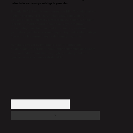
halindedir ve tavsiye niteliği taşımazlar.
Sitemiz, 5651 Sayılı Kanun gereğince Bilgi Teknolojileri ve
İletişim Kurumu (BTK) tarafından onaylanmış bir Yer
Sağlayıcı olarak hizmet vermektedir. Bu nedenle, sitedeki
içerikleri proaktif olarak denetleme veya araştırma
yükümlülüğümüz bulunmamaktadır. Ancak, üyelerimiz
yazdıkları içeriklerin sorumluluğunu taşımakta olup, siteye
üye olarak bu sorumluluğu kabul etmiş sayılırlar.
Hukuka ve yasal düzenlemelere aykırı olduğunu
düşündüğünüz içerikleri,
backlinkpanelicomtr@gmail.com
adresine bildirmeniz halinde, ilgili içerikler yasal süre
içerisinde sitemizden kaldırılacaktır.
Arama