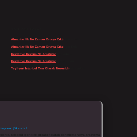
SON YORUMLAR
Almanlar Ilk Ne Zaman Ortaya Çıktı
için
admin
Almanlar Ilk Ne Zaman Ortaya Çıktı
için
Reis
Devlet Ve Devrim Ne Anlatıyor
için
admin
Devlet Ve Devrim Ne Anlatıyor
için
Gülcan
Yeşilyurt Istanbul Tam Olarak Neresidir
için
admin
elegram: @karabul
denle, sitedeki içerikleri proaktif olarak denetleme veya araştırma