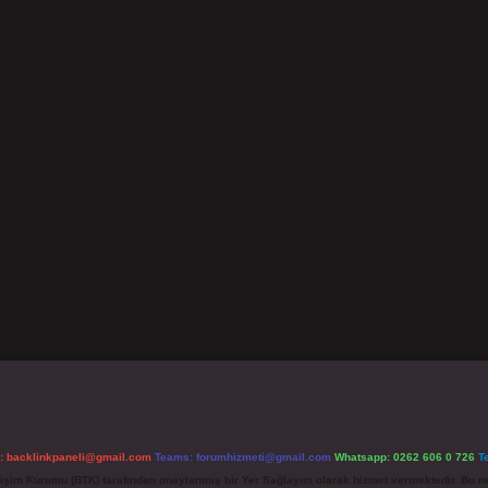
l:
backlinkpaneli@gmail.com
Teams:
forumhizmeti@gmail.com
Whatsapp: 0262 606 0 726
T
etişim Kurumu (BTK) tarafından onaylanmış bir Yer Sağlayıcı olarak hizmet vermektedir. Bu ne