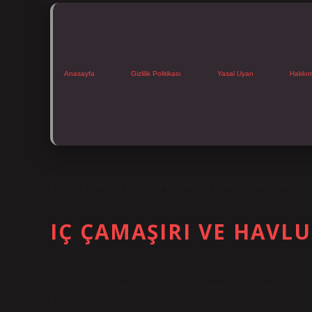
Anasayfa
Gizlilik Politikası
Yasal Uyarı
Hakkı
ETIKET:
HAVLULAR YIKANDIKTAN SONRA NEDE
IÇ ÇAMAŞIRI VE HAVLU
Tarih: Aralık 19, 2024
Havlular ve iç çamaşırları birlikte yıkanır mı? İç çamaşırları
bakterilerin dışkı yoluyla makinedeki tüm çamaşırlara bulaşma