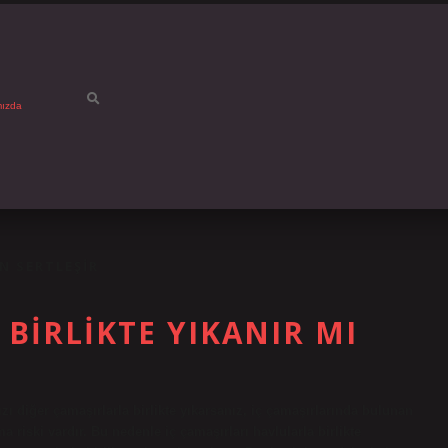
mızda
N SERTLEŞIR
 BIRLIKTE YIKANIR MI
nızı diğer çamaşırlarla birlikte yıkarsanız, iç çamaşırlarında bulunan
 riski vardır. Bu nedenle iç çamaşırları havlularla birlikte