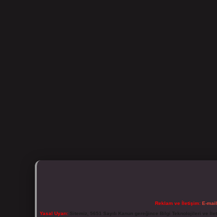
Reklam ve İletişim:
E-mai
Yasal Uyarı:
Sitemiz, 5651 Sayılı Kanun gereğince Bilgi Teknolojileri ve İl