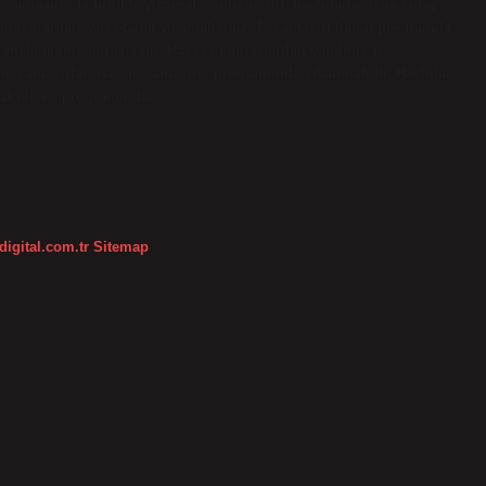
 çamaşırlarla birlikte yıkamak yanlıştır. Bu, havluların daha kolay
amaşırlardan ayrı olarak yıkamalısınız. İç çamaşırı hangi programda
ketteki talimatları izleyin. Hassas kumaşlardan yapılmış iç
ç çamaşırları ise “iç çamaşırı” programında yıkanmalıdır. Havlular
 yüksek ısı programında…
digital.com.tr
Sitemap