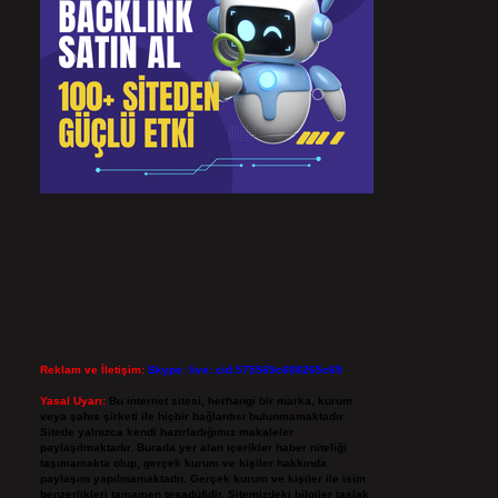
Reklam ve İletişim:
Skype: live:.cid.575569c608265c69
Yasal Uyarı:
Bu internet sitesi, herhangi bir marka, kurum
veya şahıs şirketi ile hiçbir bağlantısı bulunmamaktadır.
Sitede yalnızca kendi hazırladığımız makaleler
paylaşılmaktadır. Burada yer alan içerikler haber niteliği
taşımamakta olup, gerçek kurum ve kişiler hakkında
paylaşım yapılmamaktadır. Gerçek kurum ve kişiler ile isim
benzerlikleri tamamen tesadüfidir. Sitemizdeki bilgiler taslak