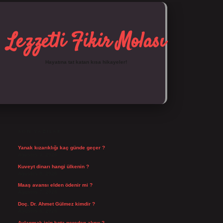
Lezzetli Fikir Molası
Hayatına tat katan kısa hikayeler!
SIDEBAR
https://tulipbett.net/
SON YAZILAR
Yanak kızarıklığı kaç günde geçer ?
Ağustos 9, 2026
Kuveyt dinarı hangi ülkenin ?
Ağustos 8, 2026
Maaş avansı elden ödenir mi ?
Ağustos 7, 2026
Doç. Dr. Ahmet Gülmez kimdir ?
Ağustos 6, 2026
Avlanmak için kota nereden alınır ?