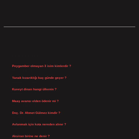
SIDEBAR
SON YAZILAR
Peygamber olmayan 3 isim kimlerdir ?
Ağustos 10, 2026
Yanak kızarıklığı kaç günde geçer ?
Ağustos 9, 2026
Kuveyt dinarı hangi ülkenin ?
Ağustos 8, 2026
Maaş avansı elden ödenir mi ?
Ağustos 7, 2026
Doç. Dr. Ahmet Gülmez kimdir ?
Ağustos 6, 2026
Avlanmak için kota nereden alınır ?
Ağustos 5, 2026
Aksiran birine ne denir ?