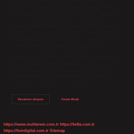
Pazen kumaş ne kadar çeker? Kumaş %10 çeker.
Elbiselerde, yeleklerde, yöresel giyimde (şalvar), kundak
bezlerinde, pijamalarda ve çeşitli hobilerde kullanılabilir.
Ayrıca bebek ve çocuk giyiminde de kullanılır. Hangi kumaş
yıkanınca çeker? Pamuk, keten, ipek ve yünden yapılmış
giysilerin çekmesi tamamen normaldir. Ancak sentetik
kumaşlarda veya polyester gibi doğal olmayan kumaşlarda
çekme görülmez, bu nedenle bu tür kumaşları gönül
rahatlığıyla yıkayabilirsiniz. Pazen kumaş nerelerde
kullanılır? Flanel kumaş kadınlar tarafından sıklıkla tercih
edilen bir kumaştır. Kadın giyiminde, pijama, pijama
takımı, elbise, etek, şort vb. alanların dışında 7’den 70’e
kadar bebekler için bebek battaniyesi, uyku tulumu ve
bebek kıyafetleri gibi alanlarda da rahatlıkla…
Pazen
Devamını okuyun
Yorum Bırak
Kumaş
Yıkanınca
Çeker
Mi
https://www.muhterem.com.tr
https://kefta.com.tr
https://fomdigital.com.tr
Sitemap