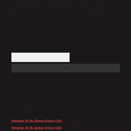
Hukuka ve yasal düzenlemelere aykırı olduğunu düşündüğünüz içerikleri,
backlinkpanelicomtr@gmail.com
adresine bildirmeniz halinde, ilgili
içerikler yasal süre içerisinde sitemizden kaldırılacaktır.
Arama
SON YORUMLAR
Almanlar Ilk Ne Zaman Ortaya Çıktı
için
admin
Almanlar Ilk Ne Zaman Ortaya Çıktı
için
Reis