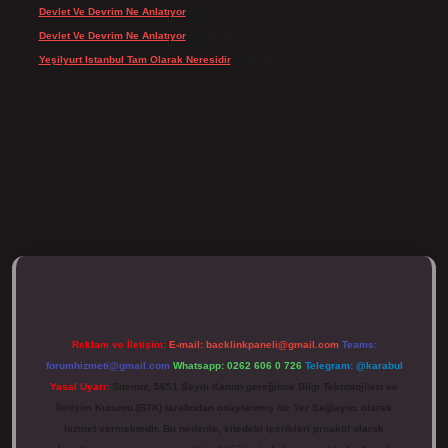
Devlet Ve Devrim Ne Anlatıyor
için
admin
Devlet Ve Devrim Ne Anlatıyor
için
Gülcan
Yeşilyurt Istanbul Tam Olarak Neresidir
için
admin
ulipbett.net/
Reklam ve İletişim:
E-mail:
backlinkpaneli@gmail.com
Teams:
forumhizmeti@gmail.com
Whatsapp: 0262 606 0 726
Telegram: @karabul
Yasal Uyarı:
Sitemiz, 5651 Sayılı Kanun gereğince Bilgi Teknolojileri ve
İletişim Kurumu (BTK) tarafından onaylanmış bir Yer Sağlayıcı olarak
hizmet vermektedir. Bu nedenle, sitedeki içerikleri proaktif olarak