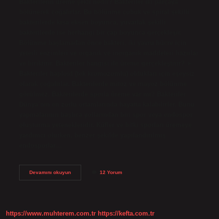
Bakterilerin üreme şekli nedir? Bakteriler iki parçaya
bölünerek çoğalırlar. Bu bölünme çubuk ve spiral şekilli
bakterilerde kısa eksen boyunca, yuvarlak şekilli
bakterilerde ise herhangi bir çap boyunca gerçekleşir.
Bölünme başlamadan önce bakteri, iki yavru hücre için
yeterli enzimleri ve organik ve inorganik maddeleri hazırlar
ve biriktirir. Bakteriler hangisi ile üreme gerçekleştirir? ➢
Bakteriler haploid (tek kromozomlu) oldukları için eşeysiz
olarak çoğalırlar. Bakterilerde mitoz ve mayoz bölünme
görülmez. Bakterilerde sporla üreme var mı? Bakteriler
Dünya’nın en zorlu ortamlarında hayatta kalabilirler. Bunu
yapmalarının başlıca yollarından biri spor veya endospor
oluşturma yetenekleridir. Küfler ve bitki sporları üremeye
yardımcı olurken, benzer şekilde yapılandırılmış
endosporlar…
Bakteriler
Devamını okuyun
12 Yorum
Hangi
Üreme
Şekli
Ile
https://www.muhterem.com.tr
https://kefta.com.tr