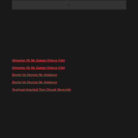
SON YORUMLAR
Almanlar Ilk Ne Zaman Ortaya Çıktı
için
admin
Almanlar Ilk Ne Zaman Ortaya Çıktı
için
Reis
Devlet Ve Devrim Ne Anlatıyor
için
admin
Devlet Ve Devrim Ne Anlatıyor
için
Gülcan
Yeşilyurt Istanbul Tam Olarak Neresidir
için
admin