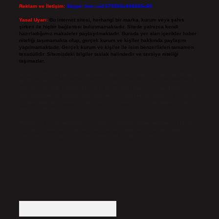
Reklam ve İletişim:
Skype: live:.cid.575569c608265c69
Yasal Uyarı:
Bu internet sitesi, herhangi bir marka, kurum veya şahıs
şirketi ile hiçbir bağlantısı bulunmamaktadır. Sitede yalnızca kendi
hazırladığımız makaleler paylaşılmaktadır. Burada yer alan içerikler haber
niteliği taşımamakta olup, gerçek kurum ve kişiler hakkında paylaşım
yapılmamaktadır. Gerçek kurum ve kişiler ile isim benzerlikleri tamamen
tesadüfidir. Sitemizdeki bilgiler taslak halindedir ve tavsiye niteliği
taşımazlar.
Sitemiz, 5651 Sayılı Kanun gereğince Bilgi Teknolojileri ve İletişim Kurumu
(BTK) tarafından onaylanmış bir Yer Sağlayıcı olarak hizmet vermektedir. Bu
nedenle, sitedeki içerikleri proaktif olarak denetleme veya araştırma
yükümlülüğümüz bulunmamaktadır. Ancak, üyelerimiz yazdıkları içeriklerin
sorumluluğunu taşımakta olup, siteye üye olarak bu sorumluluğu kabul
etmiş sayılırlar.
Hukuka ve yasal düzenlemelere aykırı olduğunu düşündüğünüz içerikleri,
backlinkpanelicomtr@gmail.com
adresine bildirmeniz halinde, ilgili
içerikler yasal süre içerisinde sitemizden kaldırılacaktır.
Arama