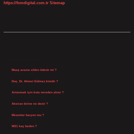
https://fomdigital.com.tr
Sitemap
SIDEBAR
SON YAZILAR
Maaş avansı elden ödenir mi ?
Ağustos 7, 2026
Doç. Dr. Ahmet Gülmez kimdir ?
Ağustos 6, 2026
Avlanmak için kota nereden alınır ?
Ağustos 5, 2026
Aksiran birine ne denir ?
Ağustos 3, 2026
Mezonlar baryon mu ?
Temmuz 29, 2026
W31 kaç beden ?
Temmuz 29, 2026