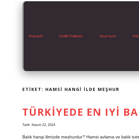
Anasayfa
Gizlilik Politikası
Yasal Uyarı
Hak
ETIKET:
HAMSI HANGI ILDE MEŞHUR
TÜRKIYEDE EN IYI B
Tarih: Kasım 22, 2024
Balık hangi ilimizde meşhurdur? Hamsi avlama ve balık tut