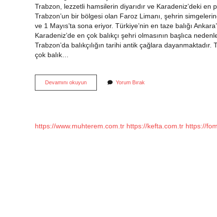
Trabzon, lezzetli hamsilerin diyarıdır ve Karadeniz’deki en po
Trabzon’un bir bölgesi olan Faroz Limanı, şehrin simgelerind
ve 1 Mayıs’ta sona eriyor. Türkiye’nin en taze balığı Ankara
Karadeniz’de en çok balıkçı şehri olmasının başlıca nedenle
Trabzon’da balıkçılığın tarihi antik çağlara dayanmaktadır. 
çok balık…
Türkiyede
Devamını okuyun
Yorum Bırak
En
Iyi
Balık
Hangi
Şehirde
https://www.muhterem.com.tr
https://kefta.com.tr
https://fo