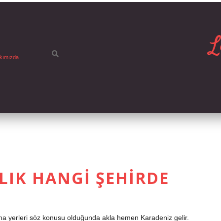
L
kımızda
ALIK HANGI ŞEHIRDE
ma yerleri söz konusu olduğunda akla hemen Karadeniz gelir.