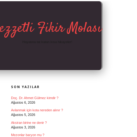
ezzetli Fikir Molası
Hayatına tat katan kısa hikayeler!
SIDEBAR
SON YAZILAR
Doç. Dr. Ahmet Gülmez kimdir ?
Ağustos 6, 2026
Avlanmak için kota nereden alınır ?
Ağustos 5, 2026
Aksiran birine ne denir ?
Ağustos 3, 2026
Mezonlar baryon mu ?