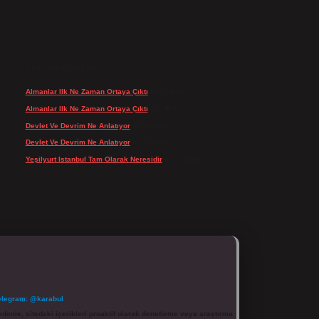
SON YORUMLAR
Almanlar Ilk Ne Zaman Ortaya Çıktı
için
admin
Almanlar Ilk Ne Zaman Ortaya Çıktı
için
Reis
Devlet Ve Devrim Ne Anlatıyor
için
admin
Devlet Ve Devrim Ne Anlatıyor
için
Gülcan
Yeşilyurt Istanbul Tam Olarak Neresidir
için
admin
elegram: @karabul
denle, sitedeki içerikleri proaktif olarak denetleme veya araştırma