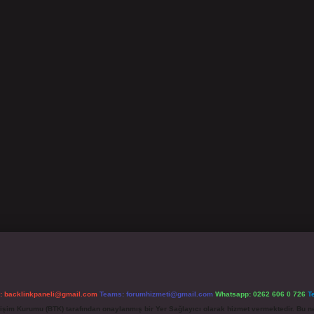
l:
backlinkpaneli@gmail.com
Teams:
forumhizmeti@gmail.com
Whatsapp: 0262 606 0 726
T
etişim Kurumu (BTK) tarafından onaylanmış bir Yer Sağlayıcı olarak hizmet vermektedir. Bu ne