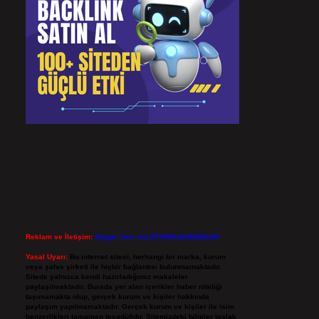
Reklam ve İletişim:
Skype: live:.cid.575569c608265c69
Yasal Uyarı:
Bu internet sitesi, herhangi bir marka, kurum
veya şahıs şirketi ile hiçbir bağlantısı bulunmamaktadır.
Sitede yalnızca kendi hazırladığımız makaleler
paylaşılmaktadır. Burada yer alan içerikler haber niteliği
taşımamakta olup, gerçek kurum ve kişiler hakkında
paylaşım yapılmamaktadır. Gerçek kurum ve kişiler ile isim
benzerlikleri tamamen tesadüfidir. Sitemizdeki bilgiler taslak