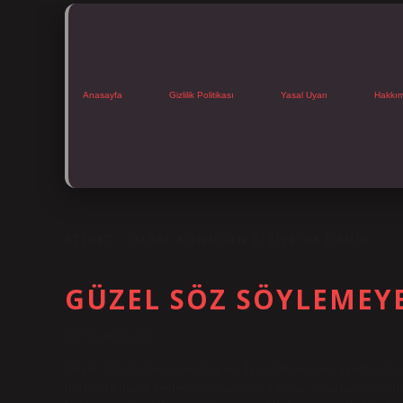
Anasayfa
Gizlilik Politikası
Yasal Uyarı
Hakkı
ETIKET:
GÜZEL KONUŞAN KIŞIYE NE DENIR
GÜZEL SÖZ SÖYLEMEYE
Tarih: Eylül 22, 2024
Güzel söz söyleme sanatına ne denir? Konuşma sanatı, etki
durumda güzel şeyler söylemek her zaman insanların hoşuna