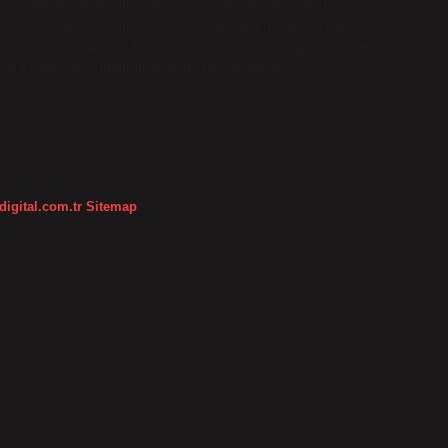
 uyarmak, belagatli olmaktır. Güzel söz yazana ne denir? Şarkı sözü
sözlerini yazan kişidir. Güzel söz söyleyen ne demek? İyi
ymaya dayanmalıdır. Akıcı, uyumlu, açık ve anlaşılır, ikna edici bir
alı bir konuşma olmalıdır. Kuran-ı Kerim, Bakara…
digital.com.tr
Sitemap