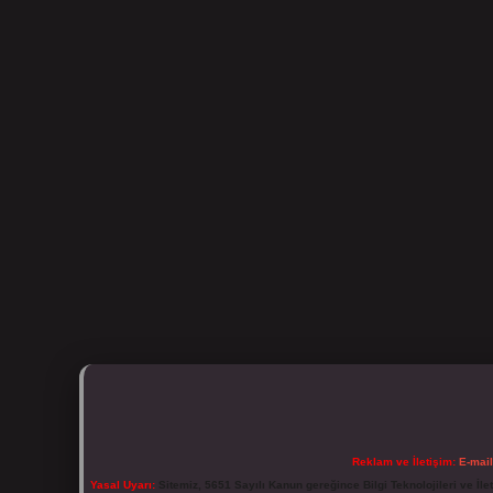
Reklam ve İletişim:
E-mai
Yasal Uyarı:
Sitemiz, 5651 Sayılı Kanun gereğince Bilgi Teknolojileri ve İl