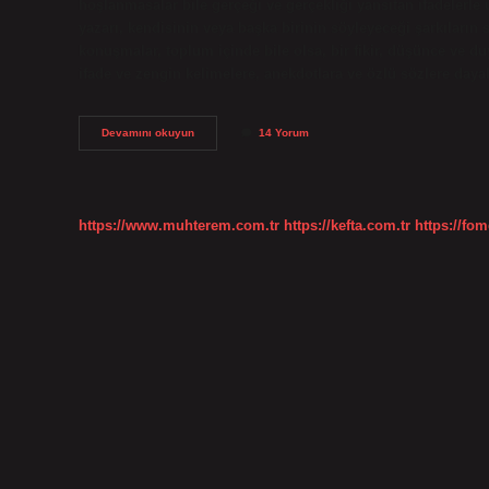
hoşlanmasalar bile gerçeği ve gerçekliği yansıtan ifadelerle
yazarı, kendisinin veya başka birinin söyleyeceği şarkıların 
konuşmalar, toplum içinde bile olsa, bir fikir, düşünce ve du
ifade ve zengin kelimelere, anekdotlara ve özlü sözlere day
Güzel
Devamını okuyun
14 Yorum
Söz
Söylemeye
Ne
Denir
https://www.muhterem.com.tr
https://kefta.com.tr
https://fom