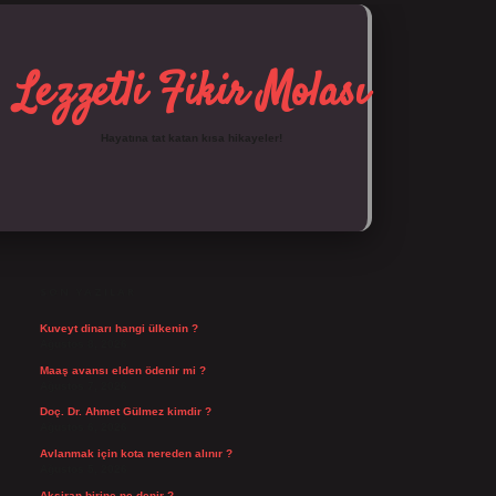
Lezzetli Fikir Molası
Hayatına tat katan kısa hikayeler!
SIDEBAR
https://tulipbett.net/
SON YAZILAR
Kuveyt dinarı hangi ülkenin ?
Ağustos 8, 2026
Maaş avansı elden ödenir mi ?
Ağustos 7, 2026
Doç. Dr. Ahmet Gülmez kimdir ?
Ağustos 6, 2026
Avlanmak için kota nereden alınır ?
Ağustos 5, 2026
Aksiran birine ne denir ?