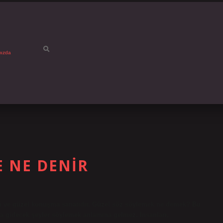
mızda
 NE DENIR
li ve güzel konuşma sanatıdır. Güzel söz söylemek ne demek? Bu
 gidecek şeyler söylemek anlamına gelmez. İnsanları,