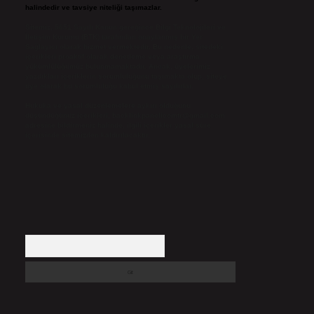
halindedir ve tavsiye niteliği taşımazlar.
Sitemiz, 5651 Sayılı Kanun gereğince Bilgi Teknolojileri ve
İletişim Kurumu (BTK) tarafından onaylanmış bir Yer
Sağlayıcı olarak hizmet vermektedir. Bu nedenle, sitedeki
içerikleri proaktif olarak denetleme veya araştırma
yükümlülüğümüz bulunmamaktadır. Ancak, üyelerimiz
yazdıkları içeriklerin sorumluluğunu taşımakta olup, siteye
üye olarak bu sorumluluğu kabul etmiş sayılırlar.
Hukuka ve yasal düzenlemelere aykırı olduğunu
düşündüğünüz içerikleri,
backlinkpanelicomtr@gmail.com
adresine bildirmeniz halinde, ilgili içerikler yasal süre
içerisinde sitemizden kaldırılacaktır.
Arama