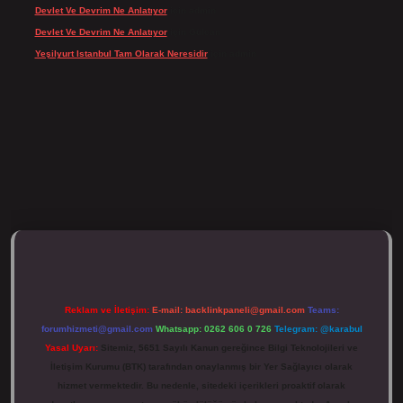
Devlet Ve Devrim Ne Anlatıyor
için
admin
Devlet Ve Devrim Ne Anlatıyor
için
Gülcan
Yeşilyurt Istanbul Tam Olarak Neresidir
için
admin
tulipbett.net/
Reklam ve İletişim:
E-mail:
backlinkpaneli@gmail.com
Teams:
forumhizmeti@gmail.com
Whatsapp: 0262 606 0 726
Telegram: @karabul
Yasal Uyarı:
Sitemiz, 5651 Sayılı Kanun gereğince Bilgi Teknolojileri ve
İletişim Kurumu (BTK) tarafından onaylanmış bir Yer Sağlayıcı olarak
hizmet vermektedir. Bu nedenle, sitedeki içerikleri proaktif olarak