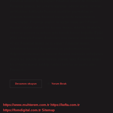
Finansal analist ne iş yapar? Finansal analist ne demektir?
Finansal analist; bir şirketin karlılığı, ödeme gücü, istikrarı
ve likiditesi hakkında finansal analizler yapmaktan ve
yönetim birimlerine finansal tavsiyelerde bulunmaktan
sorumludur. Finansal analist ne kadar maaş alır? Finans
Analisti olarak çalışan bir kişinin maaşı, mesleki deneyim,
şirket ve yapılan iş miktarı gibi birçok kritere bağlıdır. Eylül
2024 itibarıyla Finans Analistleri için mevcut ortalama maaş
47’dir. Finansal analiz ne iş yapar? Finansal analiz,
şirketlerin finansal durumlarını ve performanslarını
değerlendirmemize ve mevcut durumu mümkün olduğunca
doğru bir şekilde anlamamıza olanak tanır. Finansal analiz,
bir şirketin maruz kaldığı riskleri belirler ve analiz eder.
Finansal…
Finansal
Devamını okuyun
Yorum Bırak
Analist
Nerede
Çalışır
https://www.muhterem.com.tr
https://kefta.com.tr
https://fomdigital.com.tr
Sitemap