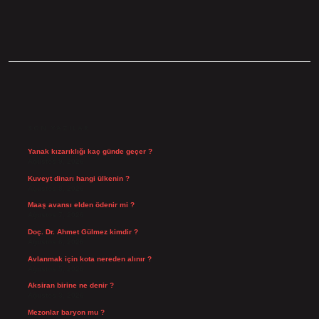
SIDEBAR
SON YAZILAR
Yanak kızarıklığı kaç günde geçer ?
Ağustos 9, 2026
Kuveyt dinarı hangi ülkenin ?
Ağustos 8, 2026
Maaş avansı elden ödenir mi ?
Ağustos 7, 2026
Doç. Dr. Ahmet Gülmez kimdir ?
Ağustos 6, 2026
Avlanmak için kota nereden alınır ?
Ağustos 5, 2026
Aksiran birine ne denir ?
Ağustos 3, 2026
Mezonlar baryon mu ?