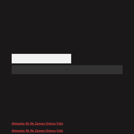
Hukuka ve yasal düzenlemelere aykırı olduğunu düşündüğünüz içerikleri,
backlinkpanelicomtr@gmail.com
adresine bildirmeniz halinde, ilgili
içerikler yasal süre içerisinde sitemizden kaldırılacaktır.
Arama
SON YORUMLAR
Almanlar Ilk Ne Zaman Ortaya Çıktı
için
admin
Almanlar Ilk Ne Zaman Ortaya Çıktı
için
Reis