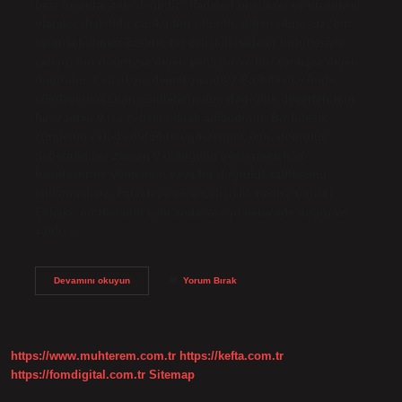
bazı insanlar zeki değildir” ifadeleri niteliksel ve niceliksel
olarak çelişkilidir çünkü biri olumlu, diğeri olumsuz, biri
evrensel, diğeri özeldir. Bu çelişkili ifadeler birbirleriyle
çelişir; biri doğruysa diğeri yanlıştır ve biri yanlışsa diğeri
doğrudur. Çelişik ne demek mantık? Bir bileşik cümle,
cümleyi oluşturan cümlelerin tüm doğruluk değerleri için
her zaman 0 ise çelişki olarak adlandırılır. Bir bileşik
cümlenin çelişki olduğunu göstermek için, doğruluk
değerinin her zaman 0 olduğunu göstermek için
basitleştirme yöntemini veya bir doğruluk tablosunu
kullanmalıyız. Felsefeye göre Çelişiklik nedir? Çelişki
Çelişki, bir ifadenin aynı anda ve eşit derecede doğru ve
yanlış…
Çelişik
Devamını okuyun
Yorum Bırak
Olmak
Ne
Demektir
https://www.muhterem.com.tr
https://kefta.com.tr
https://fomdigital.com.tr
Sitemap