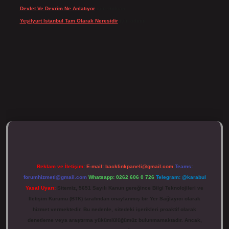
Devlet Ve Devrim Ne Anlatıyor
için
Gülcan
Yeşilyurt Istanbul Tam Olarak Neresidir
için
admin
tulipbett.net/
Reklam ve İletişim:
E-mail:
backlinkpaneli@gmail.com
Teams:
forumhizmeti@gmail.com
Whatsapp: 0262 606 0 726
Telegram: @karabul
Yasal Uyarı:
Sitemiz, 5651 Sayılı Kanun gereğince Bilgi Teknolojileri ve
İletişim Kurumu (BTK) tarafından onaylanmış bir Yer Sağlayıcı olarak
hizmet vermektedir. Bu nedenle, sitedeki içerikleri proaktif olarak
denetleme veya araştırma yükümlülüğümüz bulunmamaktadır. Ancak,