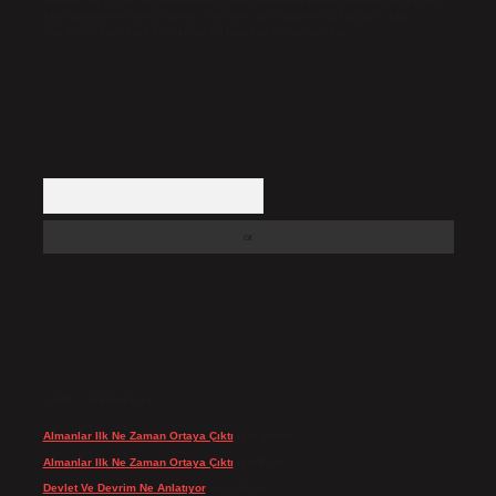
Hukuka ve yasal düzenlemelere aykırı olduğunu düşündüğünüz içerikleri,
backlinkpanelicomtr@gmail.com
adresine bildirmeniz halinde, ilgili
içerikler yasal süre içerisinde sitemizden kaldırılacaktır.
Arama
SON YORUMLAR
Almanlar Ilk Ne Zaman Ortaya Çıktı
için
admin
Almanlar Ilk Ne Zaman Ortaya Çıktı
için
Reis
Devlet Ve Devrim Ne Anlatıyor
için
admin