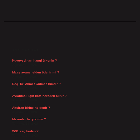
SIDEBAR
SON YAZILAR
Kuveyt dinarı hangi ülkenin ?
Ağustos 8, 2026
Maaş avansı elden ödenir mi ?
Ağustos 7, 2026
Doç. Dr. Ahmet Gülmez kimdir ?
Ağustos 6, 2026
Avlanmak için kota nereden alınır ?
Ağustos 5, 2026
Aksiran birine ne denir ?
Ağustos 3, 2026
Mezonlar baryon mu ?
Temmuz 29, 2026
W31 kaç beden ?
Temmuz 29, 2026