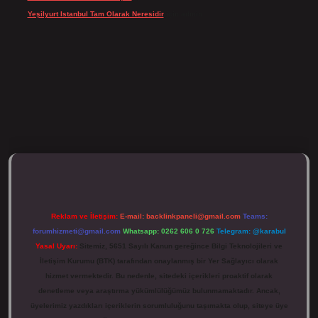
Yeşilyurt Istanbul Tam Olarak Neresidir
için
admin
ulipbett.net/
Reklam ve İletişim:
E-mail:
backlinkpaneli@gmail.com
Teams:
forumhizmeti@gmail.com
Whatsapp: 0262 606 0 726
Telegram: @karabul
Yasal Uyarı:
Sitemiz, 5651 Sayılı Kanun gereğince Bilgi Teknolojileri ve
İletişim Kurumu (BTK) tarafından onaylanmış bir Yer Sağlayıcı olarak
hizmet vermektedir. Bu nedenle, sitedeki içerikleri proaktif olarak
denetleme veya araştırma yükümlülüğümüz bulunmamaktadır. Ancak,
üyelerimiz yazdıkları içeriklerin sorumluluğunu taşımakta olup, siteye üye