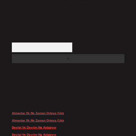
içerikler yasal süre içerisinde sitemizden kaldırılacaktır.
Arama
SON YORUMLAR
Almanlar Ilk Ne Zaman Ortaya Çıktı
için
admin
Almanlar Ilk Ne Zaman Ortaya Çıktı
için
Reis
Devlet Ve Devrim Ne Anlatıyor
için
admin
Devlet Ve Devrim Ne Anlatıyor
için
Gülcan