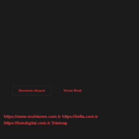
– Türkçe İngilizce Sözlük. Geçmişi gizle Geçmiş ayrıntıları
Geçmişi temizle Geçmiş: birine küfür etmek. Kelek yapmak
ne demek? TDK sözlüğünde kelek yapmak şu anlama gelir:
Argoda oyunu bozmak anlamına gelir. Atasözleri ve
deyimler bazı özellikleriyle birbirinden ayrılan kalıplaşmış
sözlerdir. Kelek nedir ne anlama gelir? Halk arasında farklı
anlamlarda kullanılsa da kelek, olgunlaşmamış kavun
anlamına gelen, salatalık ile kavun arası bir tada sahip bir
meyvedir. Kelek argoda ne demek? Kelek kelimesi genel
olarak kavun ve karpuz için kullanılan bir argo kelime olup
yaşına uygun olmayan, olgunlaşmamış ve çocuksu
davranışlarda bulunmak…
Kelek
Devamını okuyun
Yorum Bırak
Atmak
Ne
Demek
https://www.muhterem.com.tr
https://kefta.com.tr
https://fomdigital.com.tr
Sitemap