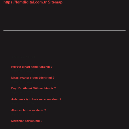
https://fomdigital.com.tr
Sitemap
SIDEBAR
SON YAZILAR
Kuveyt dinarı hangi ülkenin ?
Ağustos 8, 2026
Maaş avansı elden ödenir mi ?
Ağustos 7, 2026
Doç. Dr. Ahmet Gülmez kimdir ?
Ağustos 6, 2026
Avlanmak için kota nereden alınır ?
Ağustos 5, 2026
Aksiran birine ne denir ?
Ağustos 3, 2026
Mezonlar baryon mu ?
Temmuz 29, 2026