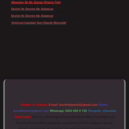
Almanlar Ilk Ne Zaman Ortaya Çıktı
için
Reis
Devlet Ve Devrim Ne Anlatıyor
için
admin
Devlet Ve Devrim Ne Anlatıyor
için
Gülcan
Yeşilyurt Istanbul Tam Olarak Neresidir
için
admin
ulipbett.net/
Reklam ve İletişim:
E-mail:
backlinkpaneli@gmail.com
Teams:
forumhizmeti@gmail.com
Whatsapp: 0262 606 0 726
Telegram: @karabul
Yasal Uyarı:
Sitemiz, 5651 Sayılı Kanun gereğince Bilgi Teknolojileri ve
İletişim Kurumu (BTK) tarafından onaylanmış bir Yer Sağlayıcı olarak
hizmet vermektedir. Bu nedenle, sitedeki içerikleri proaktif olarak