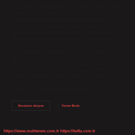
Dar pantolon cinselliği etkiler mi? Sıcaklık sperm kalitesini
kötüleştirir. Öte yandan, artan sıcaklık uzun süre araba
kullanan kişilerde sperm üretiminde bozulmaya yol
açabilir. Dar ve sıkı pantolonlar, kot pantolonlar, şortlar
veya iç çamaşırları sıcaklığı artırarak sperm kalitesini
olumsuz etkileyebilir. Bu nedenle bol ve sıkı olmayan
giysiler seçmeniz önerilir. Erkekler dar pantolon giyebilir
mi? Diyanet İşleri Başkanlığı, erkeklere dar kıyafet
giymemeleri çağrısında bulundu: “Fiziksel sağlığı da
tehlikeye atan dar kıyafetler, mahremiyeti korumadığı için
tesettür bilinciyle bağdaşmıyor.”26 Temmuz 2019 Dar
pantolon testise zarar verir mi? Sürekli dar pantolon
giymekle kısırlık arasında doğrudan bir bağlantı kurmak
zor olsa da, testislere giden kan akışının…
Erkekler
Devamını okuyun
Yorum Bırak
Neden
Dar
Pantolon
Giymemeli
https://www.muhterem.com.tr
https://kefta.com.tr