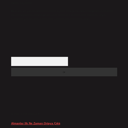
etmiş sayılırlar.
Hukuka ve yasal düzenlemelere aykırı olduğunu düşündüğünüz içerikleri,
backlinkpanelicomtr@gmail.com
adresine bildirmeniz halinde, ilgili
içerikler yasal süre içerisinde sitemizden kaldırılacaktır.
Arama
SON YORUMLAR
Almanlar Ilk Ne Zaman Ortaya Çıktı
için
admin