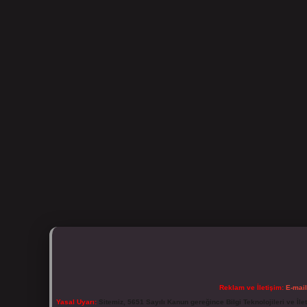
Reklam ve İletişim:
E-mai
Yasal Uyarı:
Sitemiz, 5651 Sayılı Kanun gereğince Bilgi Teknolojileri ve İl