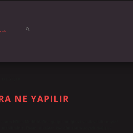
mızda
 DEĞIŞIR
A NE YAPILIR
 sonra Nüfus Müdürlüğüne gidip kimliğinizi yenileyebilir miyiz?
nabilirsiniz. Resmi nikahtan kaç gün sonra soyadı değişir?