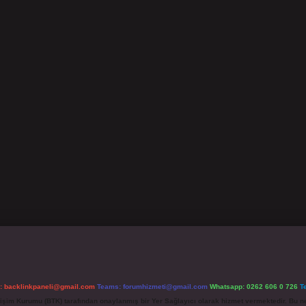
l:
backlinkpaneli@gmail.com
Teams:
forumhizmeti@gmail.com
Whatsapp: 0262 606 0 726
T
etişim Kurumu (BTK) tarafından onaylanmış bir Yer Sağlayıcı olarak hizmet vermektedir. Bu ne