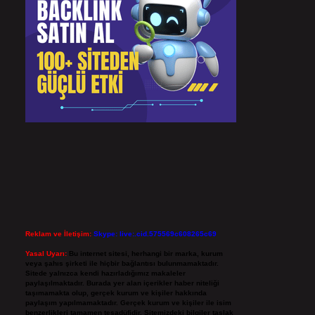
Reklam ve İletişim:
Skype: live:.cid.575569c608265c69
Yasal Uyarı:
Bu internet sitesi, herhangi bir marka, kurum
veya şahıs şirketi ile hiçbir bağlantısı bulunmamaktadır.
Sitede yalnızca kendi hazırladığımız makaleler
paylaşılmaktadır. Burada yer alan içerikler haber niteliği
taşımamakta olup, gerçek kurum ve kişiler hakkında
paylaşım yapılmamaktadır. Gerçek kurum ve kişiler ile isim
benzerlikleri tamamen tesadüfidir. Sitemizdeki bilgiler taslak