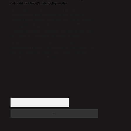
halindedir ve tavsiye niteliği taşımazlar.
Sitemiz, 5651 Sayılı Kanun gereğince Bilgi Teknolojileri ve
İletişim Kurumu (BTK) tarafından onaylanmış bir Yer
Sağlayıcı olarak hizmet vermektedir. Bu nedenle, sitedeki
içerikleri proaktif olarak denetleme veya araştırma
yükümlülüğümüz bulunmamaktadır. Ancak, üyelerimiz
yazdıkları içeriklerin sorumluluğunu taşımakta olup, siteye
üye olarak bu sorumluluğu kabul etmiş sayılırlar.
Hukuka ve yasal düzenlemelere aykırı olduğunu
düşündüğünüz içerikleri,
backlinkpanelicomtr@gmail.com
adresine bildirmeniz halinde, ilgili içerikler yasal süre
içerisinde sitemizden kaldırılacaktır.
Arama