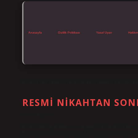
Anasayfa
Gizlilik Politikası
Yasal Uyarı
Hakkı
ETIKET:
EVLENDIKTEN SONRA HANGI BELGELER
RESMI NIKAHTAN SONR
Tarih: Aralık 3, 2024
Resmi nikah kıyıldıktan sonra ne yapılır? Evlendikten hemen
Evlendikten 10 gün sonra Nüfus Müdürlüğüne başvuruda bulu