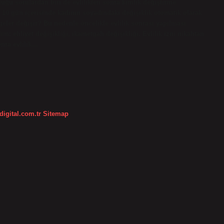
uğu sorulardan biri de evlilikten sonra kimlik değiştirme
 10 gün içerisinde kadının soyadındaki değişiklik otomatik olarak
eler değişir? Bu nedenle öncelikle evlilik sonrası yapılması
m: ehliyet değişikliği, ikametgah değişikliği. Evlilik izni nikahtan
nra evlilik…
digital.com.tr
Sitemap