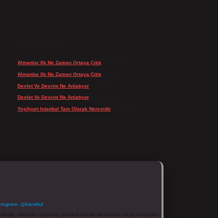
SON YORUMLAR
Almanlar Ilk Ne Zaman Ortaya Çıktı
için
admin
Almanlar Ilk Ne Zaman Ortaya Çıktı
için
Reis
Devlet Ve Devrim Ne Anlatıyor
için
admin
Devlet Ve Devrim Ne Anlatıyor
için
Gülcan
Yeşilyurt Istanbul Tam Olarak Neresidir
için
admin
elegram: @karabul
denle, sitedeki içerikleri proaktif olarak denetleme veya araştırma