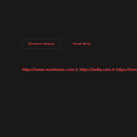
Evlendikten sonra soyadını değiştiren kadınların en çok sord
konusunda bir son tarih olup olmadığıdır. Evlendikten sonra
nüfus müdürlüğüne kayıt edilir. Evlendikten sonra hangi belg
gereken resmi işlemleri sıralayalım, ardından detaylara bakalı
sonra mı düğünden sonra mı? Düğün tarihi belirlendikten so
Resmi
Devamını okuyun
Yorum Bırak
Nikahtan
Sonra
Ne
Yapılır
https://www.muhterem.com.tr
https://kefta.com.tr
https://fom