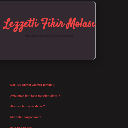
Lezzetli Fikir Molası
Hayatına tat katan kısa hikayeler!
SIDEBAR
https://tulipbett.net/
SON YAZILAR
Doç. Dr. Ahmet Gülmez kimdir ?
Ağustos 6, 2026
Avlanmak için kota nereden alınır ?
Ağustos 5, 2026
Aksiran birine ne denir ?
Ağustos 3, 2026
Mezonlar baryon mu ?
Temmuz 29, 2026
W31 kaç beden ?