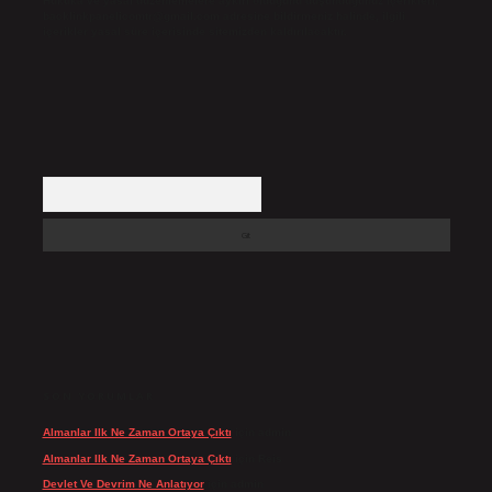
Hukuka ve yasal düzenlemelere aykırı olduğunu düşündüğünüz içerikleri,
backlinkpanelicomtr@gmail.com
adresine bildirmeniz halinde, ilgili
içerikler yasal süre içerisinde sitemizden kaldırılacaktır.
Arama
SON YORUMLAR
Almanlar Ilk Ne Zaman Ortaya Çıktı
için
admin
Almanlar Ilk Ne Zaman Ortaya Çıktı
için
Reis
Devlet Ve Devrim Ne Anlatıyor
için
admin