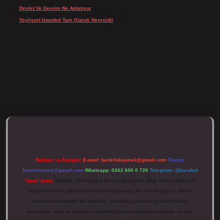
Devlet Ve Devrim Ne Anlatıyor
için
Gülcan
Yeşilyurt Istanbul Tam Olarak Neresidir
için
admin
ulipbett.net/
Reklam ve İletişim:
E-mail:
backlinkpaneli@gmail.com
Teams:
forumhizmeti@gmail.com
Whatsapp: 0262 606 0 726
Telegram: @karabul
Yasal Uyarı:
Sitemiz, 5651 Sayılı Kanun gereğince Bilgi Teknolojileri ve
İletişim Kurumu (BTK) tarafından onaylanmış bir Yer Sağlayıcı olarak
hizmet vermektedir. Bu nedenle, sitedeki içerikleri proaktif olarak
denetleme veya araştırma yükümlülüğümüz bulunmamaktadır. Ancak,