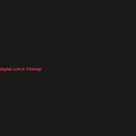
argıtay, eşlerden birinin, kendini başkalarına borçlandırması,
 ve evdeki parasını ve eşyalarını başkalarına vermesi suretiyle
k şiddet gerekçesiyle boşanma sebebi olarak kabul etmiştir. Hangi
yuşmazlığa konu vakıalar, tek duruşmada dinlenecek tanıklarla
sine gerek olmadığına kanaat getirirse,…
digital.com.tr
Sitemap