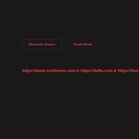
prosedürler değişiyor. Maddi sıkıntı boşanma sebebi midir? Y
borçlarını ödememesi, evine haciz konulması, kumar oynaması
karısını alacaklılara karşı savunmasız bırakmasını, ekonomi
durumlarda hakim hemen boşar? Ancak, taraflar arasındaki u
tespit edilebiliyorsa ve mahkeme başka vakıaların incelenme
En
Devamını okuyun
Yorum Bırak
Kolay
Boşanma
Sebepleri
Nelerdir
https://www.muhterem.com.tr
https://kefta.com.tr
https://fom