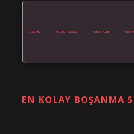
Anasayfa
Gizlilik Politikası
Yasal Uyarı
Hakkı
ETIKET:
EŞINI SEVMEDIĞINI BEYAN ETME BOŞA
EN KOLAY BOŞANMA S
Tarih: Aralık 22, 2024
Hangi sebeplerden boşanılır? Boşanma sebepleri; sadakatsizli
etkenler. Ancak dostça ayrılmak isteyen çiftler de var. Dava