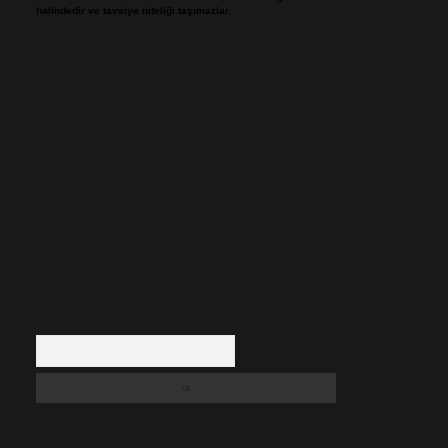
halindedir ve tavsiye niteliği taşımazlar.
Sitemiz, 5651 Sayılı Kanun gereğince Bilgi Teknolojileri ve
İletişim Kurumu (BTK) tarafından onaylanmış bir Yer
Sağlayıcı olarak hizmet vermektedir. Bu nedenle, sitedeki
içerikleri proaktif olarak denetleme veya araştırma
yükümlülüğümüz bulunmamaktadır. Ancak, üyelerimiz
yazdıkları içeriklerin sorumluluğunu taşımakta olup, siteye
üye olarak bu sorumluluğu kabul etmiş sayılırlar.
Hukuka ve yasal düzenlemelere aykırı olduğunu
düşündüğünüz içerikleri,
backlinkpanelicomtr@gmail.com
adresine bildirmeniz halinde, ilgili içerikler yasal süre
içerisinde sitemizden kaldırılacaktır.
Arama