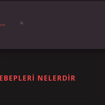
mızda
NMA SEBEBI MI
EBEPLERI NELERDIR
k, şiddet, cinsel sorunlar ve ekonomik sorunlar gibi evliliği sarsan
ların dostça mı yoksa çekişmeli mi olduğuna göre sebepler ve