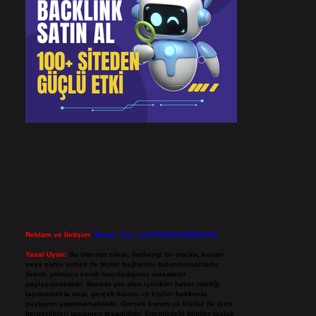
Reklam ve İletişim:
Skype: live:.cid.575569c608265c69
Yasal Uyarı:
Bu internet sitesi, herhangi bir marka, kurum
veya şahıs şirketi ile hiçbir bağlantısı bulunmamaktadır.
Sitede yalnızca kendi hazırladığımız makaleler
paylaşılmaktadır. Burada yer alan içerikler haber niteliği
taşımamakta olup, gerçek kurum ve kişiler hakkında
paylaşım yapılmamaktadır. Gerçek kurum ve kişiler ile isim
benzerlikleri tamamen tesadüfidir. Sitemizdeki bilgiler taslak