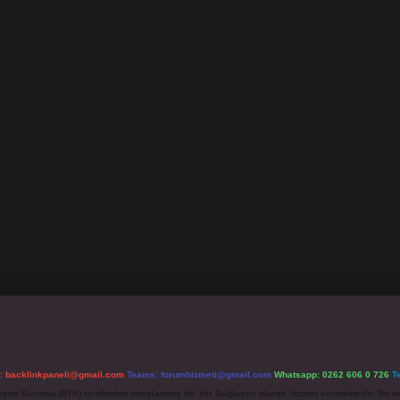
l:
backlinkpaneli@gmail.com
Teams:
forumhizmeti@gmail.com
Whatsapp: 0262 606 0 726
T
etişim Kurumu (BTK) tarafından onaylanmış bir Yer Sağlayıcı olarak hizmet vermektedir. Bu ne