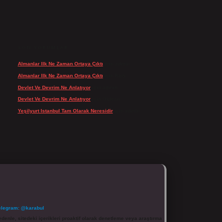
SON YORUMLAR
Almanlar Ilk Ne Zaman Ortaya Çıktı
için
admin
Almanlar Ilk Ne Zaman Ortaya Çıktı
için
Reis
Devlet Ve Devrim Ne Anlatıyor
için
admin
Devlet Ve Devrim Ne Anlatıyor
için
Gülcan
Yeşilyurt Istanbul Tam Olarak Neresidir
için
admin
elegram: @karabul
denle, sitedeki içerikleri proaktif olarak denetleme veya araştırma