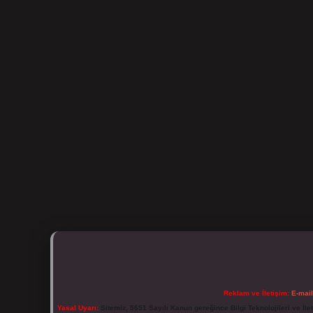
Reklam ve İletişim:
E-mai
Yasal Uyarı:
Sitemiz, 5651 Sayılı Kanun gereğince Bilgi Teknolojileri ve İl