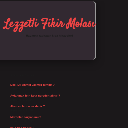
Lezzetli Fikir Molası
Hayatına tat katan kısa hikayeler!
SIDEBAR
https://tulipbett.net/
SON YAZILAR
Doç. Dr. Ahmet Gülmez kimdir ?
Ağustos 6, 2026
Avlanmak için kota nereden alınır ?
Ağustos 5, 2026
Aksiran birine ne denir ?
Ağustos 3, 2026
Mezonlar baryon mu ?
Temmuz 29, 2026
W31 kaç beden ?