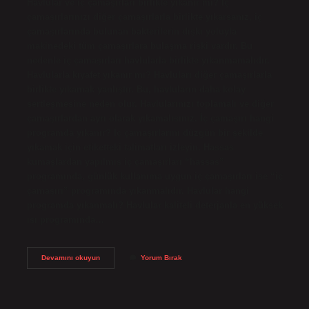
Havlular ve iç çamaşırları birlikte yıkanır mı? İç
çamaşırlarınızı diğer çamaşırlarla birlikte yıkarsanız, iç
çamaşırlarında bulunan bakterilerin dışkı yoluyla
makinedeki tüm çamaşırlara bulaşma riski vardır. Bu
nedenle iç çamaşırları havlularla birlikte yıkanmamalıdır.
Havlularla kıyafet yıkanır mı? Havluları diğer çamaşırlarla
birlikte yıkamak yanlıştır. Bu, havluların daha kolay
sertleşmesine neden olur. Havlularınızı toplamalı ve diğer
çamaşırlardan ayrı olarak yıkamalısınız. İç çamaşırı hangi
programda yıkanır? İç çamaşırlarını düzgün bir şekilde
yıkamak için etiketteki talimatları izleyin. Hassas
kumaşlardan yapılmış iç çamaşırları “hassas”
programında, günlük kullanıma uygun iç çamaşırları ise “iç
çamaşırı” programında yıkanmalıdır. Havlular hangi
programda yıkanmalı? Havlular kaliteli deterjanla en yüksek
ısı programında…
Iç
Devamını okuyun
Yorum Bırak
Çamaşırı
Ve
Havlu
Birlikte
Yıkanır