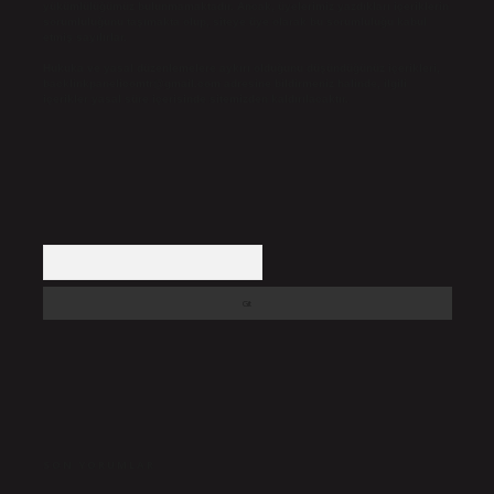
yükümlülüğümüz bulunmamaktadır. Ancak, üyelerimiz yazdıkları içeriklerin
sorumluluğunu taşımakta olup, siteye üye olarak bu sorumluluğu kabul
etmiş sayılırlar.
Hukuka ve yasal düzenlemelere aykırı olduğunu düşündüğünüz içerikleri,
backlinkpanelicomtr@gmail.com
adresine bildirmeniz halinde, ilgili
içerikler yasal süre içerisinde sitemizden kaldırılacaktır.
Arama
SON YORUMLAR