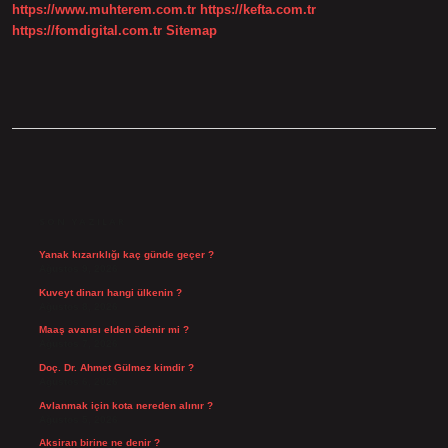
https://www.muhterem.com.tr
https://kefta.com.tr
Mı
https://fomdigital.com.tr
Sitemap
SIDEBAR
SON YAZILAR
Yanak kızarıklığı kaç günde geçer ?
Ağustos 9, 2026
Kuveyt dinarı hangi ülkenin ?
Ağustos 8, 2026
Maaş avansı elden ödenir mi ?
Ağustos 7, 2026
Doç. Dr. Ahmet Gülmez kimdir ?
Ağustos 6, 2026
Avlanmak için kota nereden alınır ?
Ağustos 5, 2026
Aksiran birine ne denir ?