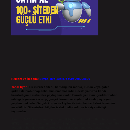
Reklam ve İletişim:
Skype: live:.cid.575569c608265c69
Yasal Uyarı:
Bu internet sitesi, herhangi bir marka, kurum veya şahıs
şirketi ile hiçbir bağlantısı bulunmamaktadır. Sitede yalnızca kendi
hazırladığımız makaleler paylaşılmaktadır. Burada yer alan içerikler haber
niteliği taşımamakta olup, gerçek kurum ve kişiler hakkında paylaşım
yapılmamaktadır. Gerçek kurum ve kişiler ile isim benzerlikleri tamamen
tesadüfidir. Sitemizdeki bilgiler taslak halindedir ve tavsiye niteliği
taşımazlar.
Sitemiz, 5651 Sayılı Kanun gereğince Bilgi Teknolojileri ve İletişim Kurumu
(BTK) tarafından onaylanmış bir Yer Sağlayıcı olarak hizmet vermektedir. Bu
nedenle, sitedeki içerikleri proaktif olarak denetleme veya araştırma