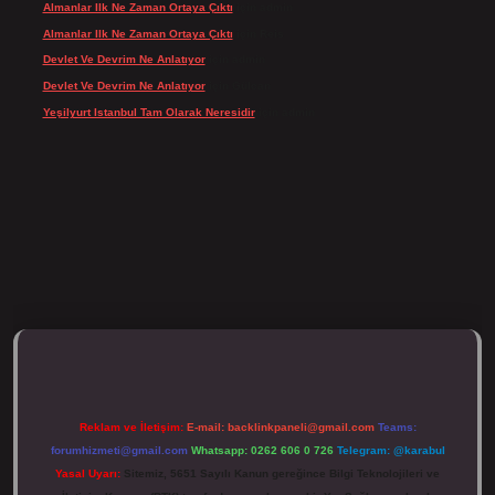
Almanlar Ilk Ne Zaman Ortaya Çıktı
için
admin
Almanlar Ilk Ne Zaman Ortaya Çıktı
için
Reis
Devlet Ve Devrim Ne Anlatıyor
için
admin
Devlet Ve Devrim Ne Anlatıyor
için
Gülcan
Yeşilyurt Istanbul Tam Olarak Neresidir
için
admin
ulipbett.net/
Reklam ve İletişim:
E-mail:
backlinkpaneli@gmail.com
Teams:
forumhizmeti@gmail.com
Whatsapp: 0262 606 0 726
Telegram: @karabul
Yasal Uyarı:
Sitemiz, 5651 Sayılı Kanun gereğince Bilgi Teknolojileri ve