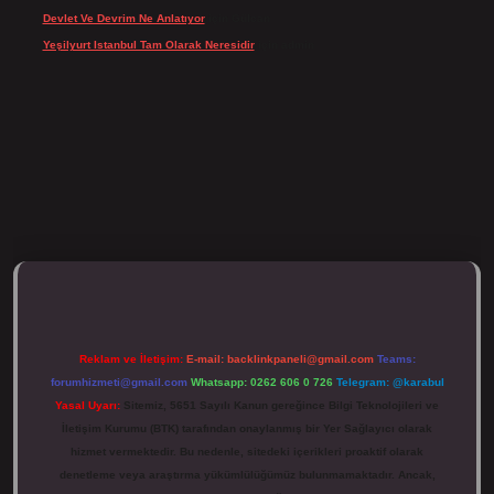
Devlet Ve Devrim Ne Anlatıyor
için
Gülcan
Yeşilyurt Istanbul Tam Olarak Neresidir
için
admin
tulipbett.net/
Reklam ve İletişim:
E-mail:
backlinkpaneli@gmail.com
Teams:
forumhizmeti@gmail.com
Whatsapp: 0262 606 0 726
Telegram: @karabul
Yasal Uyarı:
Sitemiz, 5651 Sayılı Kanun gereğince Bilgi Teknolojileri ve
İletişim Kurumu (BTK) tarafından onaylanmış bir Yer Sağlayıcı olarak
hizmet vermektedir. Bu nedenle, sitedeki içerikleri proaktif olarak
denetleme veya araştırma yükümlülüğümüz bulunmamaktadır. Ancak,