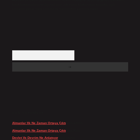
Hukuka ve yasal düzenlemelere aykırı olduğunu düşündüğünüz içerikleri,
backlinkpanelicomtr@gmail.com
adresine bildirmeniz halinde, ilgili
içerikler yasal süre içerisinde sitemizden kaldırılacaktır.
Arama
SON YORUMLAR
Almanlar Ilk Ne Zaman Ortaya Çıktı
için
admin
Almanlar Ilk Ne Zaman Ortaya Çıktı
için
Reis
Devlet Ve Devrim Ne Anlatıyor
için
admin