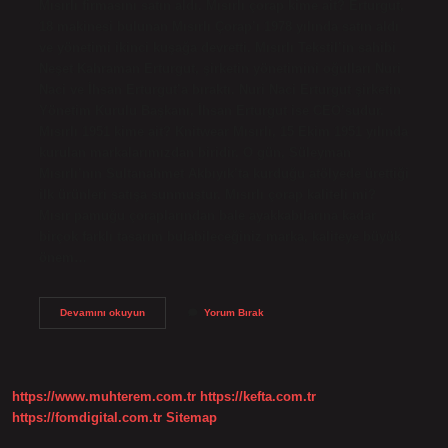
Mısırlı firmasını satın aldı. Mısırlı çorap kime ait? Erturgut,
18 makinesi bulunan Mısırlı Çorap’ı 1978 yılında satın aldı
ve yönetimi ikinci kuşağa devretti. Mısırlı Tekstil’in sahibi
Neşet Kahraman Erturgut, şirketin yönetimini oğulları Nuri
Naci ve İhsan Erturgut’a bıraktı. Nuri Naci Erturgut şirketin
Yönetim Kurulu Başkanı, İhsan Erturgut ise CEO’sudur.
Mısırlı 1951 kime ait? Knitwear Mısırlı, 15 Ekim 1951 yılında
kurulan markalarımızdan biridir. O gün, Süleyman
Mısırlı’nın Sultanahmet Akbıyık’ta kurduğu atölyede ürettiği
ilk ürünleri satışa sunmuştur. Mısırlı çorap kaliteli mi?
Mısır pamuğu çoraplarından bale ayakkabılarına kadar
birçok farklı tasarım bulabileceğiniz marka, kaliteye büyük
önem…
Mısırlı
Devamını okuyun
Yorum Bırak
1927
Kimin
https://www.muhterem.com.tr
https://kefta.com.tr
https://fomdigital.com.tr
Sitemap