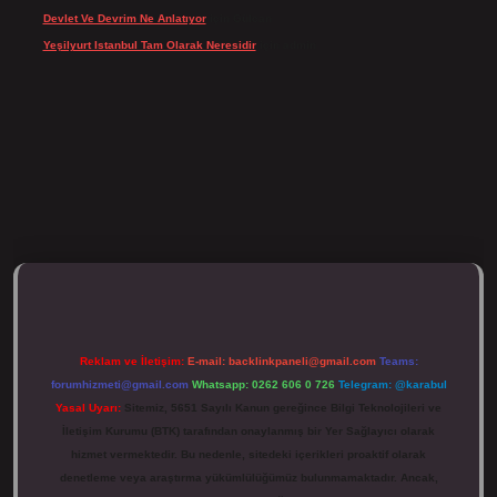
Devlet Ve Devrim Ne Anlatıyor
için
Gülcan
Yeşilyurt Istanbul Tam Olarak Neresidir
için
admin
ulipbett.net/
Reklam ve İletişim:
E-mail:
backlinkpaneli@gmail.com
Teams:
forumhizmeti@gmail.com
Whatsapp: 0262 606 0 726
Telegram: @karabul
Yasal Uyarı:
Sitemiz, 5651 Sayılı Kanun gereğince Bilgi Teknolojileri ve
İletişim Kurumu (BTK) tarafından onaylanmış bir Yer Sağlayıcı olarak
hizmet vermektedir. Bu nedenle, sitedeki içerikleri proaktif olarak
denetleme veya araştırma yükümlülüğümüz bulunmamaktadır. Ancak,