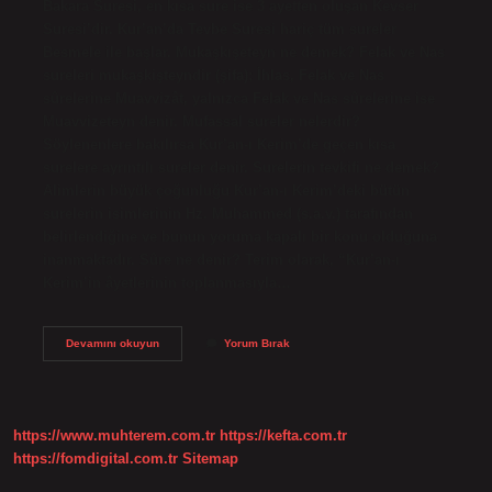
Bakara Suresi, en kısa sure ise 3 ayetten oluşan Kevser
Suresi’dir. Kur’an’da Tevbe Suresi hariç tüm sureler
Besmele ile başlar. Mukaşkışeteyn ne demek? Felak ve Nas
sureleri mukaşkişteyndir (şifa); İhlas, Felak ve Nas
sûrelerine Muavvizât, yalnızca Felak ve Nas sûrelerine ise
Muavvizeteyn denir. Mufassal sureler nelerdir?
Söylenenlere bakılırsa Kur’an-ı Kerim’de geçen kısa
surelere ayrıntılı sureler denir. Surelerin tevkifi ne demek?
Alimlerin büyük çoğunluğu Kur’an-ı Kerim’deki bütün
surelerin isimlerinin Hz. Muhammed (s.a.v.) tarafından
belirlendiğine ve bunun yoruma kapalı bir konu olduğuna
inanmaktadır. Sûre ne denir? Terim olarak, “Kur’an-ı
Kerim’in âyetlerinin toplanmasıyla…
Kisa
Devamını okuyun
Yorum Bırak
Surelere
Ne
Denir
https://www.muhterem.com.tr
https://kefta.com.tr
https://fomdigital.com.tr
Sitemap