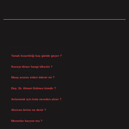
SIDEBAR
SON YAZILAR
Yanak kızarıklığı kaç günde geçer ?
Ağustos 9, 2026
Kuveyt dinarı hangi ülkenin ?
Ağustos 8, 2026
Maaş avansı elden ödenir mi ?
Ağustos 7, 2026
Doç. Dr. Ahmet Gülmez kimdir ?
Ağustos 6, 2026
Avlanmak için kota nereden alınır ?
Ağustos 5, 2026
Aksiran birine ne denir ?
Ağustos 3, 2026
Mezonlar baryon mu ?
Temmuz 29, 2026