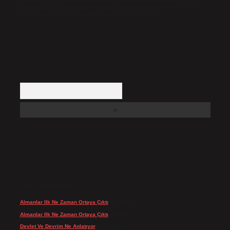
Hukuka ve yasal düzenlemelere aykırı olduğunu düşündüğünüz içerikleri,
backlinkpanelicomtr@gmail.com
adresine bildirmeniz halinde, ilgili
içerikler yasal süre içerisinde sitemizden kaldırılacaktır.
Arama
SON YORUMLAR
Almanlar Ilk Ne Zaman Ortaya Çıktı
için
admin
Almanlar Ilk Ne Zaman Ortaya Çıktı
için
Reis
Devlet Ve Devrim Ne Anlatıyor
için
admin