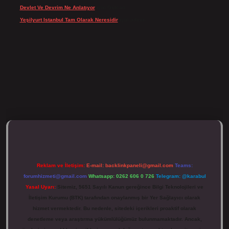
Devlet Ve Devrim Ne Anlatıyor
için
Gülcan
Yeşilyurt Istanbul Tam Olarak Neresidir
için
admin
tulipbett.net/
Reklam ve İletişim:
E-mail:
backlinkpaneli@gmail.com
Teams:
forumhizmeti@gmail.com
Whatsapp: 0262 606 0 726
Telegram: @karabul
Yasal Uyarı:
Sitemiz, 5651 Sayılı Kanun gereğince Bilgi Teknolojileri ve
İletişim Kurumu (BTK) tarafından onaylanmış bir Yer Sağlayıcı olarak
hizmet vermektedir. Bu nedenle, sitedeki içerikleri proaktif olarak
denetleme veya araştırma yükümlülüğümüz bulunmamaktadır. Ancak,