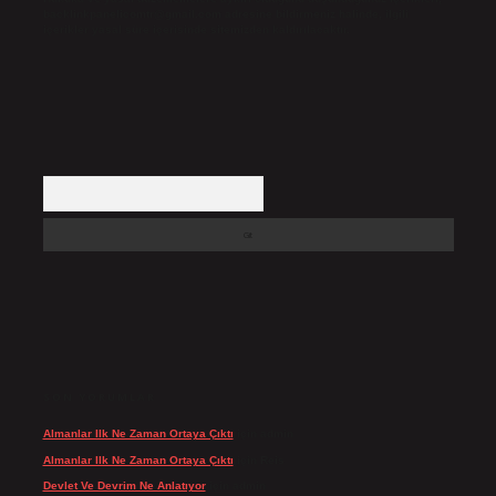
backlinkpanelicomtr@gmail.com
adresine bildirmeniz halinde, ilgili
içerikler yasal süre içerisinde sitemizden kaldırılacaktır.
Arama
SON YORUMLAR
Almanlar Ilk Ne Zaman Ortaya Çıktı
için
admin
Almanlar Ilk Ne Zaman Ortaya Çıktı
için
Reis
Devlet Ve Devrim Ne Anlatıyor
için
admin