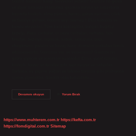
Gastrit hastaları hangi meyveleri yemeli? Gastrite iyi gelen
ve diyet listenize eklemeniz gereken meyve ve sebzelerin
başında brokoli, elma püresi, havuç, yaban mersini, çilek
ve fasulye geliyor. Gastrit neyi sevmez? Ekşi kabuklu ve
kumlu meyveler. Tüm kuru baklagiller, bulgur, buğday
kepeği. Hazır çorbalar, et suyu çorbaları, tarhana, taze
fasulye, bezelye, ıspanak, kabak, semizotu, pazı,
ebegümeci, patates ve havuç hariç domates çorbaları tercih
edilmemelidir. Gastritim var ne yemeliyim? Gastrite iyi
gelen yiyecek ve içecekler şunlardır: Elma, yulaf ezmesi,
brokoli, havuç ve fasulye gibi taze meyve ve sebzeler.
Tarhana, ev yapımı yoğurt ve lahana turşusu gibi probiyotik
içeren yiyecekler. Gastriti olan kahvaltıda…
Gastriti
Devamını okuyun
Yorum Bırak
Olanlar
Hangi
Meyveleri
Yememeli
https://www.muhterem.com.tr
https://kefta.com.tr
https://fomdigital.com.tr
Sitemap