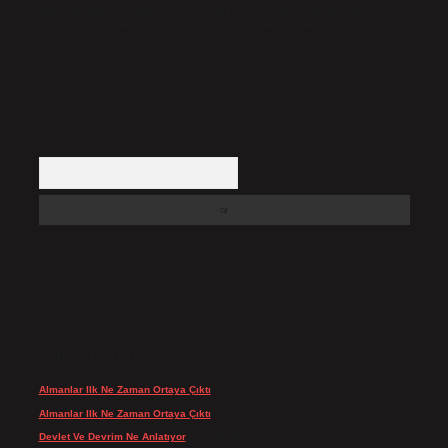
backlinkpanelicomtr@gmail.com
adresine bildirmeniz halinde, ilgili
içerikler yasal süre içerisinde sitemizden kaldırılacaktır.
Arama
SON YORUMLAR
Almanlar Ilk Ne Zaman Ortaya Çıktı
için
admin
Almanlar Ilk Ne Zaman Ortaya Çıktı
için
Reis
Devlet Ve Devrim Ne Anlatıyor
için
admin