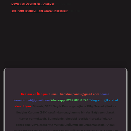
Devlet Ve Devrim Ne Anlatıyor
için
Gülcan
Yeşilyurt Istanbul Tam Olarak Neresidir
için
admin
ulipbett.net/
Reklam ve İletişim:
E-mail:
backlinkpaneli@gmail.com
Teams:
forumhizmeti@gmail.com
Whatsapp: 0262 606 0 726
Telegram: @karabul
Yasal Uyarı:
Sitemiz, 5651 Sayılı Kanun gereğince Bilgi Teknolojileri ve
İletişim Kurumu (BTK) tarafından onaylanmış bir Yer Sağlayıcı olarak
hizmet vermektedir. Bu nedenle, sitedeki içerikleri proaktif olarak
denetleme veya araştırma yükümlülüğümüz bulunmamaktadır. Ancak,
üyelerimiz yazdıkları içeriklerin sorumluluğunu taşımakta olup, siteye üye