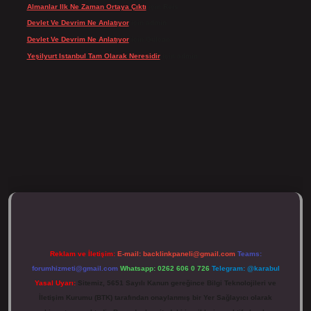
Almanlar Ilk Ne Zaman Ortaya Çıktı
için
Reis
Devlet Ve Devrim Ne Anlatıyor
için
admin
Devlet Ve Devrim Ne Anlatıyor
için
Gülcan
Yeşilyurt Istanbul Tam Olarak Neresidir
için
admin
tulipbett.net/
Reklam ve İletişim:
E-mail:
backlinkpaneli@gmail.com
Teams:
forumhizmeti@gmail.com
Whatsapp: 0262 606 0 726
Telegram: @karabul
Yasal Uyarı:
Sitemiz, 5651 Sayılı Kanun gereğince Bilgi Teknolojileri ve
İletişim Kurumu (BTK) tarafından onaylanmış bir Yer Sağlayıcı olarak