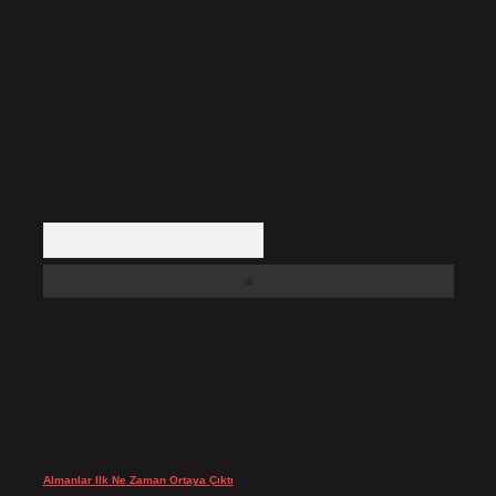
etmiş sayılırlar.
Hukuka ve yasal düzenlemelere aykırı olduğunu düşündüğünüz içerikleri,
backlinkpanelicomtr@gmail.com
adresine bildirmeniz halinde, ilgili
içerikler yasal süre içerisinde sitemizden kaldırılacaktır.
Arama
SON YORUMLAR
Almanlar Ilk Ne Zaman Ortaya Çıktı
için
admin