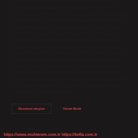
Uyku sorununa hangi doktor bakar? Uyku bozuklukları
öncelikle psikiyatrist(ler) ve nörolog(lar)ın ilgi alanıdır.
Uyku sorunları kronikleşirse veya altta yatan bir hastalıktan
şüphelenilirse, uyku bozuklukları konusunda uzmanlaşmış
bir doktora danışmak daha uygun olabilir. Hangi nörolojik
hastalıklar uykusuzluk yapar? Uykusuzluğun en yaygın
nedeni psikiyatrik hastalıklardır. Duygusal bozukluklar,
özellikle depresyon, psikoz, anksiyete bozuklukları, panik
bozuklukları, alkol ve diğer madde kötüye kullanımı sıklıkla
uykusuzluk semptomlarına yol açar. Uyku testi için nasıl
randevu alınır? Uyku Bozuklukları Kliniği için randevular
Alo 182-Merkez Hastane Randevu Sistemi veya İnternet
üzerinden yapılır. Uzman uyku bozuklukları kliniğimiz hafta
içi (Pazartesi sabahları hariç) açıktır. Uyuyamayan insanlar
ne yapmalı? Uykusuzluğa ne iyi…
Uyku
Devamını okuyun
Yorum Bırak
Bozukluğu
Hangi
Doktor
https://www.muhterem.com.tr
https://kefta.com.tr