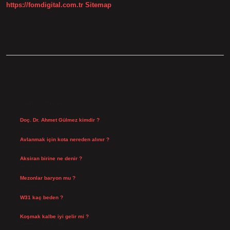
https://fomdigital.com.tr
Sitemap
SIDEBAR
SON YAZILAR
Doç. Dr. Ahmet Gülmez kimdir ?
Ağustos 6, 2026
Avlanmak için kota nereden alınır ?
Ağustos 5, 2026
Aksiran birine ne denir ?
Ağustos 3, 2026
Mezonlar baryon mu ?
Temmuz 29, 2026
W31 kaç beden ?
Temmuz 29, 2026
Koşmak kalbe iyi gelir mi ?
Temmuz 27, 2026