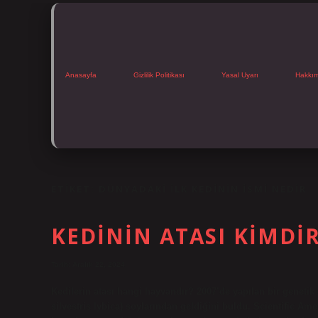
Anasayfa
Gizlilik Politikası
Yasal Uyarı
Hakkı
ETIKET:
DÜNYADAKI ILK KEDININ ISMI NEDIR
KEDININ ATASI KIMDI
Tarih: Aralık 22, 2024
Kedilerin atası hangi hayvandır? 2007’de yapılan bir genetik 
silvestris lybica) soylarından geldiğini buldu. Scientific Am