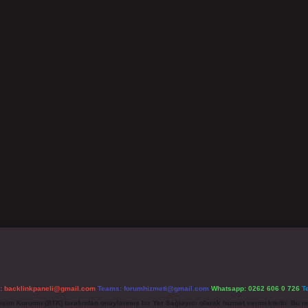
l:
backlinkpaneli@gmail.com
Teams:
forumhizmeti@gmail.com
Whatsapp: 0262 606 0 726
T
etişim Kurumu (BTK) tarafından onaylanmış bir Yer Sağlayıcı olarak hizmet vermektedir. Bu ne