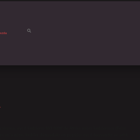
mızda
R
çalışma, evcil kedilerin MÖ 8000’de Afrika vahşi kedilerinin (Felis
erican’a göre, kediler dünyadaki en popüler evcil hayvandır ve artık