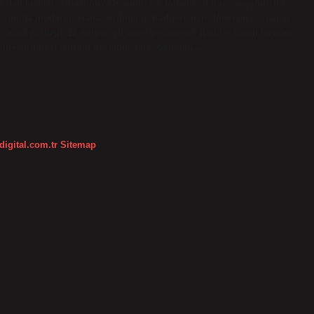
lan kedilerin atası mı? Örneğin, 5-6 milyon yıl önce yaşamış bir
ı da modern insana evrilmiştir. Kedilere geri dönersek; aslanlar
k atası yaklaşık 12 milyon yıl önce yaşamıştır. Kediler hangi hayvan
illeştirilmesi tarımın başlangıcıyla yakından…
digital.com.tr
Sitemap