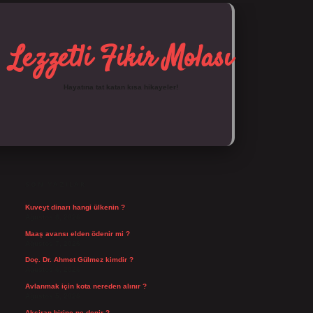
Lezzetli Fikir Molası
Hayatına tat katan kısa hikayeler!
SIDEBAR
https://tulipbett.net/
SON YAZILAR
Kuveyt dinarı hangi ülkenin ?
Ağustos 8, 2026
Maaş avansı elden ödenir mi ?
Ağustos 7, 2026
Doç. Dr. Ahmet Gülmez kimdir ?
Ağustos 6, 2026
Avlanmak için kota nereden alınır ?
Ağustos 5, 2026
Aksiran birine ne denir ?