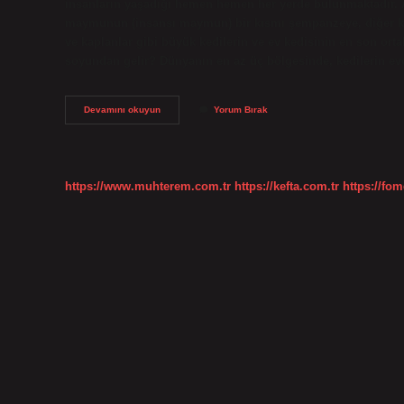
insanların yaşadığı hemen hemen her yerde bulunmaktadır. As
maymunun (insansı maymun) bir kısmı şempanzeye, diğer kısm
ve kaplanlar gibi büyük kedilerin ve ev kedisinin en son orta
soyundan gelir? Dünyanın en az üç bölgesinde, kedilerin evc
Kedinin
Devamını okuyun
Yorum Bırak
Atası
Kimdir
https://www.muhterem.com.tr
https://kefta.com.tr
https://fom