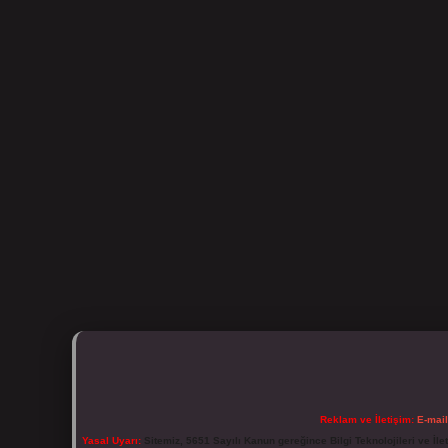
Reklam ve İletişim:
E-mai
Yasal Uyarı:
Sitemiz, 5651 Sayılı Kanun gereğince Bilgi Teknolojileri ve İl