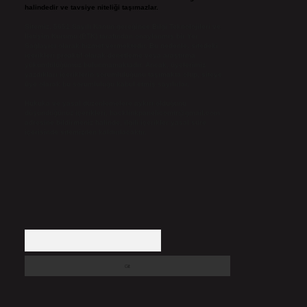
halindedir ve tavsiye niteliği taşımazlar.
Sitemiz, 5651 Sayılı Kanun gereğince Bilgi Teknolojileri ve
İletişim Kurumu (BTK) tarafından onaylanmış bir Yer
Sağlayıcı olarak hizmet vermektedir. Bu nedenle, sitedeki
içerikleri proaktif olarak denetleme veya araştırma
yükümlülüğümüz bulunmamaktadır. Ancak, üyelerimiz
yazdıkları içeriklerin sorumluluğunu taşımakta olup, siteye
üye olarak bu sorumluluğu kabul etmiş sayılırlar.
Hukuka ve yasal düzenlemelere aykırı olduğunu
düşündüğünüz içerikleri,
backlinkpanelicomtr@gmail.com
adresine bildirmeniz halinde, ilgili içerikler yasal süre
içerisinde sitemizden kaldırılacaktır.
Arama