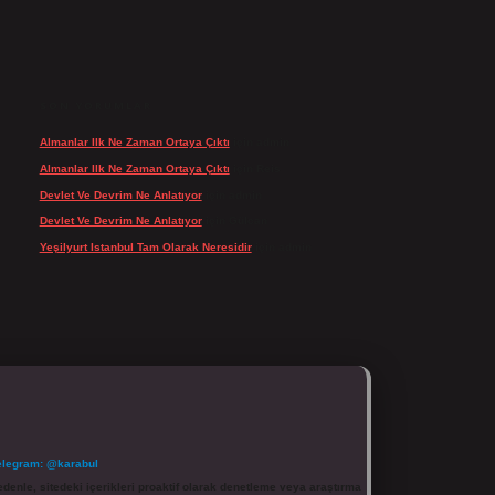
SON YORUMLAR
Almanlar Ilk Ne Zaman Ortaya Çıktı
için
admin
Almanlar Ilk Ne Zaman Ortaya Çıktı
için
Reis
Devlet Ve Devrim Ne Anlatıyor
için
admin
Devlet Ve Devrim Ne Anlatıyor
için
Gülcan
Yeşilyurt Istanbul Tam Olarak Neresidir
için
admin
elegram: @karabul
denle, sitedeki içerikleri proaktif olarak denetleme veya araştırma