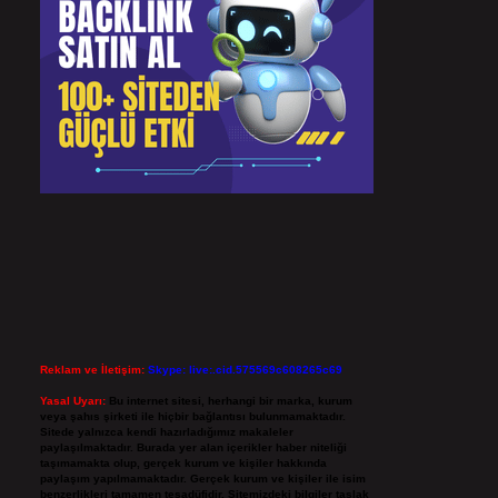
Reklam ve İletişim:
Skype: live:.cid.575569c608265c69
Yasal Uyarı:
Bu internet sitesi, herhangi bir marka, kurum
veya şahıs şirketi ile hiçbir bağlantısı bulunmamaktadır.
Sitede yalnızca kendi hazırladığımız makaleler
paylaşılmaktadır. Burada yer alan içerikler haber niteliği
taşımamakta olup, gerçek kurum ve kişiler hakkında
paylaşım yapılmamaktadır. Gerçek kurum ve kişiler ile isim
benzerlikleri tamamen tesadüfidir. Sitemizdeki bilgiler taslak