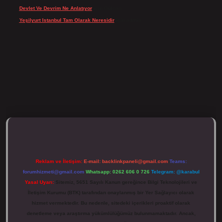
Devlet Ve Devrim Ne Anlatıyor
için
Gülcan
Yeşilyurt Istanbul Tam Olarak Neresidir
için
admin
tulipbett.net/
Reklam ve İletişim:
E-mail:
backlinkpaneli@gmail.com
Teams:
forumhizmeti@gmail.com
Whatsapp: 0262 606 0 726
Telegram: @karabul
Yasal Uyarı:
Sitemiz, 5651 Sayılı Kanun gereğince Bilgi Teknolojileri ve
İletişim Kurumu (BTK) tarafından onaylanmış bir Yer Sağlayıcı olarak
hizmet vermektedir. Bu nedenle, sitedeki içerikleri proaktif olarak
denetleme veya araştırma yükümlülüğümüz bulunmamaktadır. Ancak,