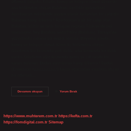
üflemeli çalgıdır. Gövde, kamış ve kelepçe olmak üzere üç
ana bölümden oluşan Balaban, özellikle geleneksel
Azerbaycan müziğinde yaygın olarak kullanılan bir çalgıdır.
Balaban hangi ülkenin? Azerbaycan’a ait bir çalgı olan
Balaban, kültür ve tarih birliğine rağmen Türkiye’de pek
tanınmıyor. Ney Balaban nedir? Mey (Balaban), Türkiye’de
yüzyıllardır çalınan bir müzik aletidir. Meyvesi; gövde,
kamış ve kelepçe olmak üzere üç bölümden oluşur.
Gövdenin üst kısmında yedi delik, arka kısmında bir delik
vardır. Gövdenin ağız kısmında geniş ve çift taraflı bir
kamış bulunur. Duduk enstrüman hangi ülkenin? Duduk
(Ermenice: դււււււււււււ־) kayısı ağacından yapılmış ahşap
bir üflemeli…
Balaban
Devamını okuyun
Yorum Bırak
Hangi
Müzik
Aleti
https://www.muhterem.com.tr
https://kefta.com.tr
https://fomdigital.com.tr
Sitemap