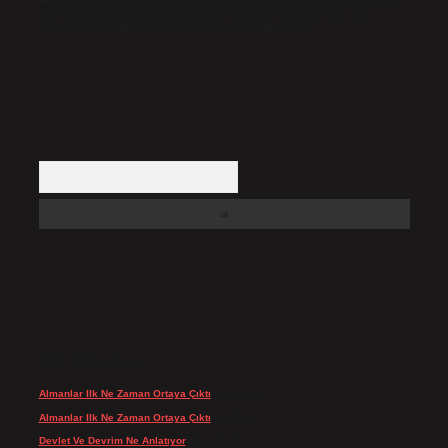
Hukuka ve yasal düzenlemelere aykırı olduğunu düşündüğünüz içerikleri,
backlinkpanelicomtr@gmail.com
adresine bildirmeniz halinde, ilgili
içerikler yasal süre içerisinde sitemizden kaldırılacaktır.
Arama
SON YORUMLAR
Almanlar Ilk Ne Zaman Ortaya Çıktı
için
admin
Almanlar Ilk Ne Zaman Ortaya Çıktı
için
Reis
Devlet Ve Devrim Ne Anlatıyor
için
admin