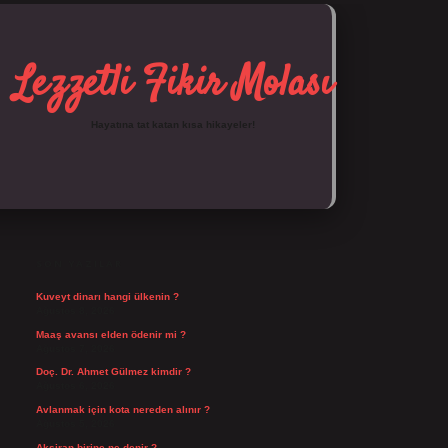
Lezzetli Fikir Molası
Hayatına tat katan kısa hikayeler!
SIDEBAR
https://tulipbett.net/
SON YAZILAR
Kuveyt dinarı hangi ülkenin ?
Ağustos 8, 2026
Maaş avansı elden ödenir mi ?
Ağustos 7, 2026
Doç. Dr. Ahmet Gülmez kimdir ?
Ağustos 6, 2026
Avlanmak için kota nereden alınır ?
Ağustos 5, 2026
Aksiran birine ne denir ?