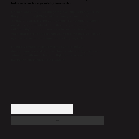
halindedir ve tavsiye niteliği taşımazlar.
Sitemiz, 5651 Sayılı Kanun gereğince Bilgi Teknolojileri ve
İletişim Kurumu (BTK) tarafından onaylanmış bir Yer
Sağlayıcı olarak hizmet vermektedir. Bu nedenle, sitedeki
içerikleri proaktif olarak denetleme veya araştırma
yükümlülüğümüz bulunmamaktadır. Ancak, üyelerimiz
yazdıkları içeriklerin sorumluluğunu taşımakta olup, siteye
üye olarak bu sorumluluğu kabul etmiş sayılırlar.
Hukuka ve yasal düzenlemelere aykırı olduğunu
düşündüğünüz içerikleri,
backlinkpanelicomtr@gmail.com
adresine bildirmeniz halinde, ilgili içerikler yasal süre
içerisinde sitemizden kaldırılacaktır.
Arama