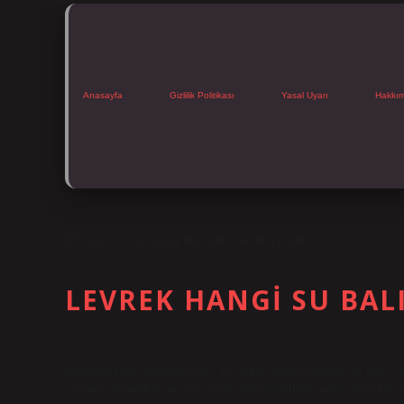
Anasayfa
Gizlilik Politikası
Yasal Uyarı
Hakkı
ETIKET:
DIP BALIKLARI HANGILERI
LEVREK HANGI SU BAL
Tarih: Ocak 3, 2025
Levrek hangi sularda olur? 12 farklı türden oluşan bu aile, s
ve yanları hafifçe basıktır. Çok büyük pullara sahip olan levr