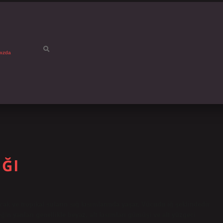
mızda
IĞI
ıcak ve tropikal suların sığ kısımlarında yaşar. Vücudu iğ şeklindedir
eğin yanları genellikle beyaz, alt kısımları gümüşi ve alt yüzgeci