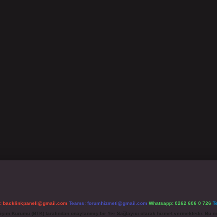
l:
backlinkpaneli@gmail.com
Teams:
forumhizmeti@gmail.com
Whatsapp: 0262 606 0 726
T
etişim Kurumu (BTK) tarafından onaylanmış bir Yer Sağlayıcı olarak hizmet vermektedir. Bu ne