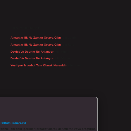
SON YORUMLAR
Almanlar Ilk Ne Zaman Ortaya Çıktı
için
admin
Almanlar Ilk Ne Zaman Ortaya Çıktı
için
Reis
Devlet Ve Devrim Ne Anlatıyor
için
admin
Devlet Ve Devrim Ne Anlatıyor
için
Gülcan
Yeşilyurt Istanbul Tam Olarak Neresidir
için
admin
elegram: @karabul
denle, sitedeki içerikleri proaktif olarak denetleme veya araştırma