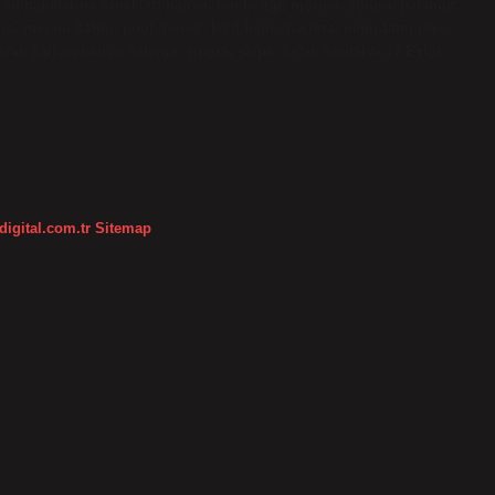
u su balıklarına örnekler: hamsi, ton balığı, morina, çipura, palamut,
a, mersin balığı, pout, horoz, kızıl balık, herrera, nehir lampreyi,
kral, kalkan balığı, salema, çipura, salpa, kefal, sardalya.17 Eylül
digital.com.tr
Sitemap