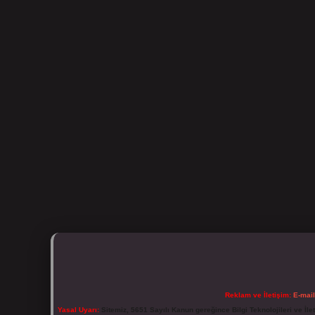
Reklam ve İletişim:
E-mai
Yasal Uyarı:
Sitemiz, 5651 Sayılı Kanun gereğince Bilgi Teknolojileri ve İl