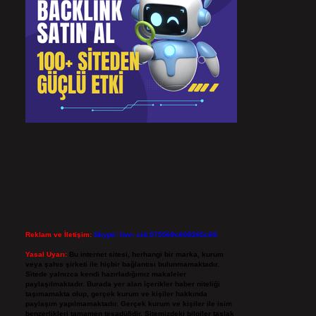
Reklam ve İletişim:
Skype: live:.cid.575569c608265c69
Yasal Uyarı:
Bu internet sitesi, herhangi bir marka, kurum
veya şahıs şirketi ile hiçbir bağlantısı bulunmamaktadır.
Sitede yalnızca kendi hazırladığımız makaleler
paylaşılmaktadır. Burada yer alan içerikler haber niteliği
taşımamakta olup, gerçek kurum ve kişiler hakkında
paylaşım yapılmamaktadır. Gerçek kurum ve kişiler ile isim
benzerlikleri tamamen tesadüfidir. Sitemizdeki bilgiler taslak