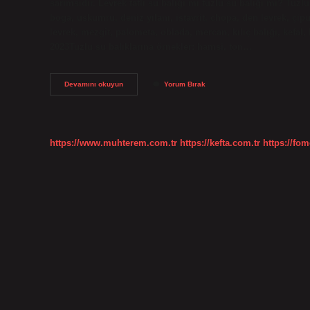
sarımsıdır. Levrek tatlı su balığı mı tuzlu su balığı mı? Tuzl
boga, uskumru, deniz yılanı, istavrit, chopa, den levrek, çipur
levrek, mezgit, palometa, oblada, mercan, kılıç balığı, kefal, 
2023Tuzlu su balıklarına örnekler: hamsi, ton…
Levrek
Devamını okuyun
Yorum Bırak
Hangi
Su
Balığı
https://www.muhterem.com.tr
https://kefta.com.tr
https://fom