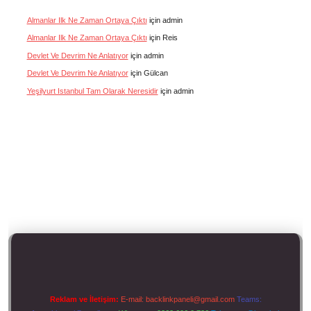
Almanlar Ilk Ne Zaman Ortaya Çıktı
için
admin
Almanlar Ilk Ne Zaman Ortaya Çıktı
için
Reis
Devlet Ve Devrim Ne Anlatıyor
için
admin
Devlet Ve Devrim Ne Anlatıyor
için
Gülcan
Yeşilyurt Istanbul Tam Olarak Neresidir
için
admin
Reklam ve İletişim:
E-mail:
backlinkpaneli@gmail.com
Teams: