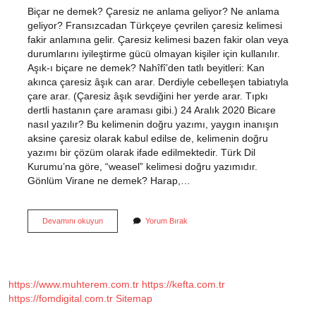
Biçar ne demek? Çaresiz ne anlama geliyor? Ne anlama
geliyor? Fransızcadan Türkçeye çevrilen çaresiz kelimesi
fakir anlamına gelir. Çaresiz kelimesi bazen fakir olan veya
durumlarını iyileştirme gücü olmayan kişiler için kullanılır.
Aşık-ı biçare ne demek? Nahîfî’den tatlı beyitleri: Kan
akınca çaresiz âşık can arar. Derdiyle cebelleşen tabiatıyla
çare arar. (Çaresiz âşık sevdiğini her yerde arar. Tıpkı
dertli hastanın çare araması gibi.) 24 Aralık 2020 Bicare
nasıl yazılır? Bu kelimenin doğru yazımı, yaygın inanışın
aksine çaresiz olarak kabul edilse de, kelimenin doğru
yazımı bir çözüm olarak ifade edilmektedir. Türk Dil
Kurumu’na göre, “weasel” kelimesi doğru yazımıdır.
Gönlüm Virane ne demek? Harap,…
Dilim
Devamını okuyun
Yorum Bırak
Biçare
Ne
Demek
https://www.muhterem.com.tr
https://kefta.com.tr
https://fomdigital.com.tr
Sitemap