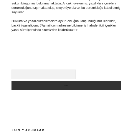
yükümlülüğümüz bulunmamaktadır. Ancak, üyelerimiz yazdıkları içeriklerin
sorumluluğunu taşımakta olup, siteye üye olarak bu sorumluluğu kabul etmiş
sayılırlar.
Hukuka ve yasal düzenlemelere aykırı olduğunu düşündüğünüz içerikleri,
backlinkpanelicomtr@gmail.com
adresine bildirmeniz halinde, ilgili içerikler
yasal süre içerisinde sitemizden kaldırılacaktır.
Arama
SON YORUMLAR