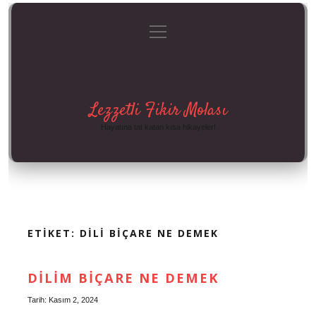
menüyü
Anasayfa
Gizlilik Politikası
Yasal Uyarı
aç
Hakkımızda
Lezzetli Fikir Molası
Hayatına tat katan kısa hikayeler!
ETIKET:
DILI BIÇARE NE DEMEK
DILIM BIÇARE NE DEMEK
Tarih: Kasım 2, 2024